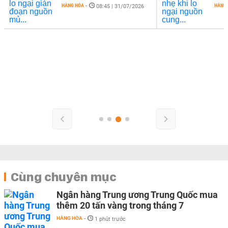
HÀNG HÓA
-
HÀNG
08:45 | 31/07/2026
Cùng chuyên mục
Ngân hàng Trung ương Trung Quốc mua
thêm 20 tấn vàng trong tháng 7
HÀNG HÓA
-
1 phút trước