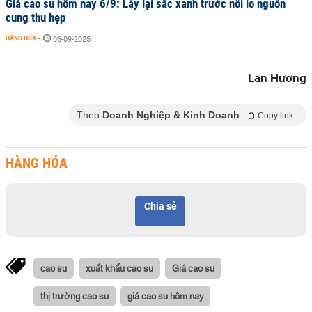
Giá cao su hôm nay 6/9: Lấy lại sắc xanh trước nỗi lo nguồn
cung thu hẹp
HÀNG HÓA
-
06-09-2025
Lan Hương
Theo
Doanh Nghiệp & Kinh Doanh
Copy link
HÀNG HÓA
Chia sẻ
cao su
xuất khẩu cao su
Giá cao su
thị trường cao su
giá cao su hôm nay