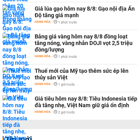
Giá lúa gạo hôm nay 8/8: Gạo nội địa Ấn
Độ tăng giá mạnh
HÀNG HÓA
-
1 phút trước
Bảng giá vàng hôm nay 8/8 đồng loạt
tăng nóng, vàng nhẫn DOJI vọt 2,5 triệu
đồng/lượng
HÀNG HÓA
-
1 phút trước
Thuế mới của Mỹ tạo thêm sức ép lên
thủy sản Việt
HÀNG HÓA
-
1 giờ trước
Giá tiêu hôm nay 8/8: Tiêu Indonesia tiếp
đà tăng nhẹ, Việt Nam giữ giá ổn định
HÀNG HÓA
-
2 giờ trước
Tin mới