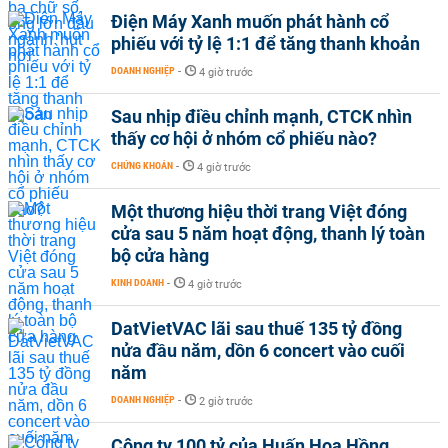
Điện Máy Xanh muốn phát hành cổ
phiếu với tỷ lệ 1:1 để tăng thanh khoản
DOANH NGHIỆP
-
4 giờ trước
Sau nhịp điều chỉnh mạnh, CTCK nhìn
thấy cơ hội ở nhóm cổ phiếu nào?
CHỨNG KHOÁN
-
4 giờ trước
Một thương hiệu thời trang Việt đóng
cửa sau 5 năm hoạt động, thanh lý toàn
bộ cửa hàng
KINH DOANH
-
4 giờ trước
DatVietVAC lãi sau thuế 135 tỷ đồng
nửa đầu năm, dồn 6 concert vào cuối
năm
DOANH NGHIỆP
-
2 giờ trước
Công ty 100 tỷ của Huấn Hoa Hồng