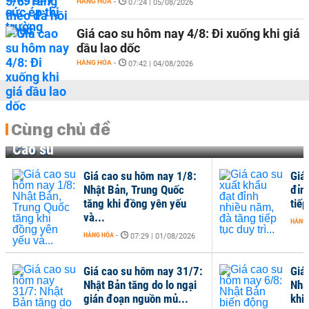
HÀNG HÓA
-
07:24 | 05/08/2026
Giá cao su hôm nay 4/8: Đi xuống khi giá
dầu lao dốc
HÀNG HÓA
-
07:42 | 04/08/2026
Cùng chủ đề
Cao su
Giá cao su hôm nay 1/8:
Giá
Nhật Bản, Trung Quốc
đỉn
tăng khi đồng yên yếu
tiếp
và...
HÀNG
HÀNG HÓA
-
07:29 | 01/08/2026
Giá cao su hôm nay 31/7:
Giá
Nhật Bản tăng do lo ngại
Nhậ
gián đoạn nguồn mủ...
khi 