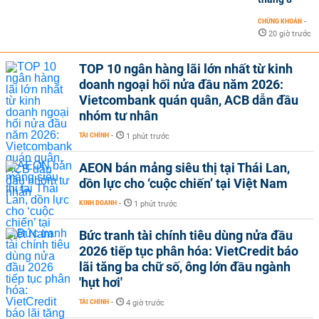
CHỨNG KHOÁN
-
20 giờ trước
TOP 10 ngân hàng lãi lớn nhất từ kinh
doanh ngoại hối nửa đầu năm 2026:
Vietcombank quán quân, ACB dẫn đầu
nhóm tư nhân
TÀI CHÍNH
-
1 phút trước
AEON bán mảng siêu thị tại Thái Lan,
dồn lực cho ‘cuộc chiến’ tại Việt Nam
KINH DOANH
-
1 phút trước
Bức tranh tài chính tiêu dùng nửa đầu
2026 tiếp tục phân hóa: VietCredit báo
lãi tăng ba chữ số, ông lớn đầu ngành
'hụt hơi'
TÀI CHÍNH
-
4 giờ trước