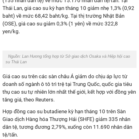
(155 nhân dân tệ) về mức 15.170 nhân dân tệ/tấn. Tại
Thái Lan, giá cao su kỳ hạn tháng 10 giảm nhẹ 1,3% (0,92
baht) về mức 68,42 baht/kg. Tại thị trường Nhật Bản
(OSE), giá cao su giảm 0,3% (1 yên) về mức 322,8
yen/kg.
Nguồn: Lan Hương tổng hợp từ Sở giao dịch Osaka và Hiệp hội cao
su Thái Lan
Giá cao su trên các sàn châu Á giảm do chịu áp lực từ
doanh số ngành ô tô trì trệ tại Trung Quốc, quốc gia tiêu
thụ cao su tự nhiên lớn nhất thế giới, kết hợp với đồng yên
tăng giá, theo Reuters.
Hợp đồng cao su butadiene kỳ hạn tháng 10 trên Sàn
Giao dịch Hàng hóa Thượng Hải (SHFE) giảm 335 nhân
dân tệ, tương đương 2,79%, xuống còn 11.690 nhân dân
tệ/tấn.