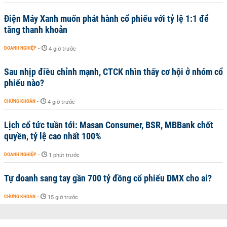
Điện Máy Xanh muốn phát hành cổ phiếu với tỷ lệ 1:1 để
tăng thanh khoản
DOANH NGHIỆP
-
4 giờ trước
Sau nhịp điều chỉnh mạnh, CTCK nhìn thấy cơ hội ở nhóm cổ
phiếu nào?
CHỨNG KHOÁN
-
4 giờ trước
Lịch cổ tức tuần tới: Masan Consumer, BSR, MBBank chốt
quyền, tỷ lệ cao nhất 100%
DOANH NGHIỆP
-
1 phút trước
Tự doanh sang tay gần 700 tỷ đồng cổ phiếu DMX cho ai?
CHỨNG KHOÁN
-
15 giờ trước