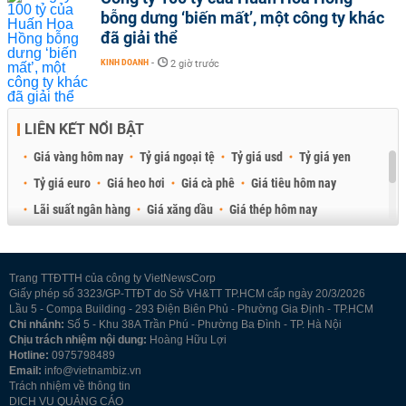
bỗng dưng ‘biến mất’, một công ty khác
đã giải thể
KINH DOANH
-
2 giờ trước
LIÊN KẾT NỔI BẬT
Giá vàng hôm nay
Tỷ giá ngoại tệ
Tỷ giá usd
Tỷ giá yen
Tỷ giá euro
Giá heo hơi
Giá cà phê
Giá tiêu hôm nay
Lãi suất ngân hàng
Giá xăng dầu
Giá thép hôm nay
Giá sầu riêng
Giá thịt heo
Giá gạo
Giá cao su
Best Retail Brokers
Diễn đàn đầu tư Việt Nam 2026
Trang TTĐTTH của công ty VietNewsCorp
Giấy phép số 3323/GP-TTĐT do Sở VH&TT TP.HCM cấp ngày 20/3/2026
Lầu 5 - Compa Building - 293 Điện Biên Phủ - Phường Gia Định - TP.HCM
Chi nhánh:
Số 5 - Khu 38A Trần Phú - Phường Ba Đình - TP. Hà Nội
Chịu trách nhiệm nội dung:
Hoàng Hữu Lợi
Hotline:
0975798489
Email:
info@vietnambiz.vn
Trách nhiệm về thông tin
DỊCH VỤ QUẢNG CÁO