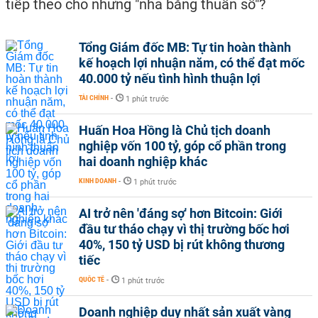
tiếp theo cho những "nhà băng thuần số"?
Tổng Giám đốc MB: Tự tin hoàn thành
kế hoạch lợi nhuận năm, có thể đạt mốc
40.000 tỷ nếu tình hình thuận lợi
TÀI CHÍNH
-
1 phút trước
Huấn Hoa Hồng là Chủ tịch doanh
nghiệp vốn 100 tỷ, góp cổ phần trong
hai doanh nghiệp khác
KINH DOANH
-
1 phút trước
AI trở nên 'đáng sợ' hơn Bitcoin: Giới
đầu tư tháo chạy vì thị trường bốc hơi
40%, 150 tỷ USD bị rút không thương
tiếc
QUỐC TẾ
-
1 phút trước
Doanh nghiệp duy nhất sản xuất vàng