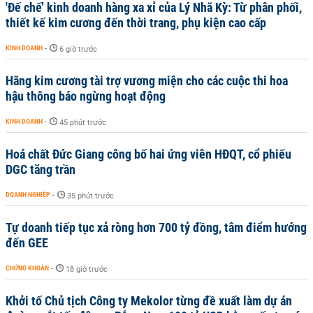
'Đế chế’ kinh doanh hàng xa xỉ của Lý Nhã Kỳ: Từ phân phối,
thiết kế kim cương đến thời trang, phụ kiện cao cấp
KINH DOANH
-
6 giờ trước
Hãng kim cương tài trợ vương miện cho các cuộc thi hoa
hậu thông báo ngừng hoạt động
KINH DOANH
-
45 phút trước
Hoá chất Đức Giang công bố hai ứng viên HĐQT, cổ phiếu
DGC tăng trần
DOANH NGHIỆP
-
35 phút trước
Tự doanh tiếp tục xả ròng hơn 700 tỷ đồng, tâm điểm hướng
đến GEE
CHỨNG KHOÁN
-
18 giờ trước
Khởi tố Chủ tịch Công ty Mekolor từng đề xuất làm dự án