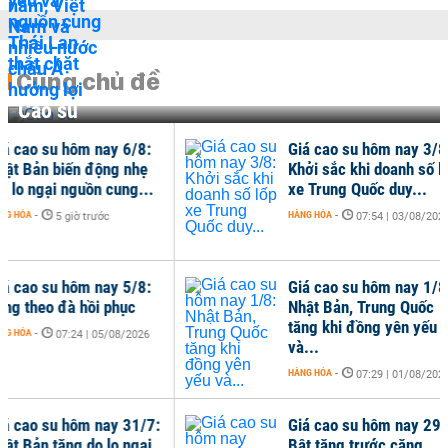
Cùng chủ đề
Cao su
Giá cao su hôm nay 3/8:
Giá
Khởi sắc khi doanh số lốp
Nhậ
xe Trung Quốc duy...
thá
HÀNG HÓA
-
HÀNG
07:54 | 03/08/2026
Giá cao su hôm nay 1/8:
Giá
Nhật Bản, Trung Quốc
đỉn
tăng khi đồng yên yếu
tiếp
và...
HÀNG
HÀNG HÓA
-
07:29 | 01/08/2026
Giá cao su hôm nay 29/7:
Bật tăng trước căng