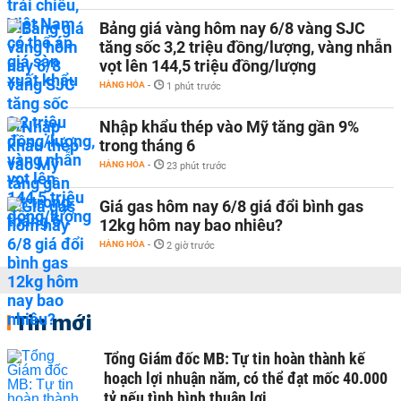
Bảng giá vàng hôm nay 6/8 vàng SJC
tăng sốc 3,2 triệu đồng/lượng, vàng nhẫn
vọt lên 144,5 triệu đồng/lượng
HÀNG HÓA
-
1 phút trước
Nhập khẩu thép vào Mỹ tăng gần 9%
trong tháng 6
HÀNG HÓA
-
23 phút trước
Giá gas hôm nay 6/8 giá đổi bình gas
12kg hôm nay bao nhiêu?
HÀNG HÓA
-
2 giờ trước
Tin mới
Tổng Giám đốc MB: Tự tin hoàn thành kế
hoạch lợi nhuận năm, có thể đạt mốc 40.000
tỷ nếu tình hình thuận lợi