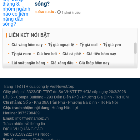
sóng?
CHỨNG KHOÁN
-
1 phút trước
LIÊN KẾT NỔI BẬT
Giá vàng hôm nay
Tỷ giá ngoại tệ
Tỷ giá usd
Tỷ giá yen
Tỷ giá euro
Giá heo hơi
Giá cà phê
Giá tiêu hôm nay
Lãi suất ngân hàng
Giá xăng dầu
Giá thép hôm nay
Giá sầu riêng
Giá thịt heo
Giá gạo
Giá cao su
Best Retail Brokers
Diễn đàn đầu tư Việt Nam 2026
Trang TTĐTTH của công ty VietNewsCorp
Giấy phép số 3323/GP-TTĐT do Sở VH&TT TP.HCM cấp ngày 20/3/2026
Lầu 5 - Compa Building - 293 Điện Biên Phủ - Phường Gia Định - TP.HCM
Chi nhánh:
Số 5 - Khu 38A Trần Phú - Phường Ba Đình - TP. Hà Nội
Chịu trách nhiệm nội dung:
Hoàng Hữu Lợi
Hotline:
0975798489
Email:
info@vietnambiz.vn
Trách nhiệm về thông tin
DỊCH VỤ QUẢNG CÁO
Tel:
0931589222 (Ms Ngọc)
Email:
quangcao@vietnambiz.vn