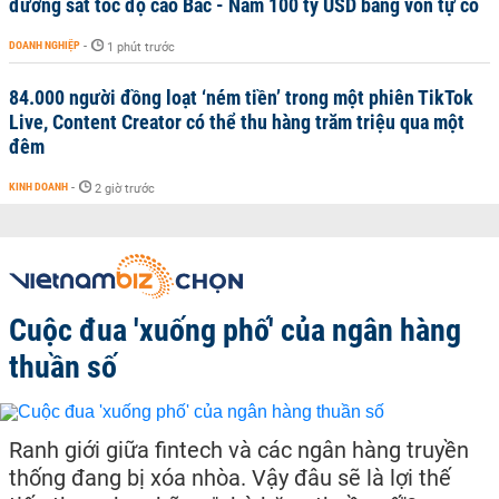
đường sắt tốc độ cao Bắc - Nam 100 tỷ USD bằng vốn tự có
DOANH NGHIỆP
-
1 phút trước
84.000 người đồng loạt ‘ném tiền’ trong một phiên TikTok
Live, Content Creator có thể thu hàng trăm triệu qua một
đêm
KINH DOANH
-
2 giờ trước
Cuộc đua 'xuống phố' của ngân hàng
thuần số
Ranh giới giữa fintech và các ngân hàng truyền
thống đang bị xóa nhòa. Vậy đâu sẽ là lợi thế