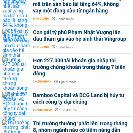
mã trên sàn báo lãi tăng 64%, không
vay một đồng nào từ ngân hàng
KINH DOANH
-
1 phút trước
Con gái tỷ phú Phạm Nhật Vượng lần
đầu tham gia vào hệ sinh thái Vingroup
KINH DOANH
-
1 phút trước
Hơn 227.000 tài khoản gia nhập thị
trường chứng khoán trong tháng 7 biến
động
CHỨNG KHOÁN
-
1 phút trước
Bamboo Capital và BCG Land bị hủy tư
cách công ty đại chúng
DOANH NGHIỆP
-
1 phút trước
Thị trường thường ‘phất lên’ trong tháng
8, nhóm ngành nào có tiềm năng dẫn