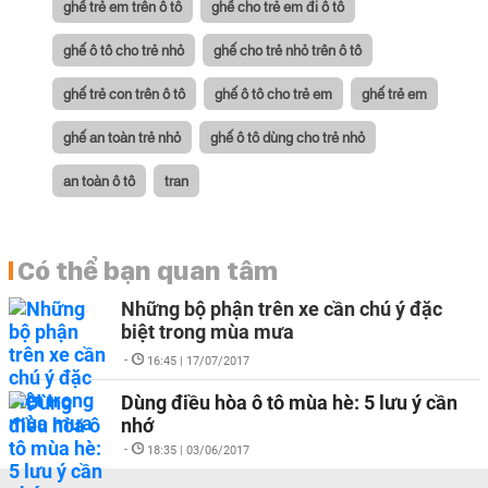
ghế trẻ em trên ô tô
ghế cho trẻ em đi ô tô
ghế ô tô cho trẻ nhỏ
ghế cho trẻ nhỏ trên ô tô
ghế trẻ con trên ô tô
ghế ô tô cho trẻ em
ghế trẻ em
ghế an toàn trẻ nhỏ
ghế ô tô dùng cho trẻ nhỏ
an toàn ô tô
tran
Có thể bạn quan tâm
Những bộ phận trên xe cần chú ý đặc
biệt trong mùa mưa
-
16:45 | 17/07/2017
Dùng điều hòa ô tô mùa hè: 5 lưu ý cần
nhớ
-
18:35 | 03/06/2017