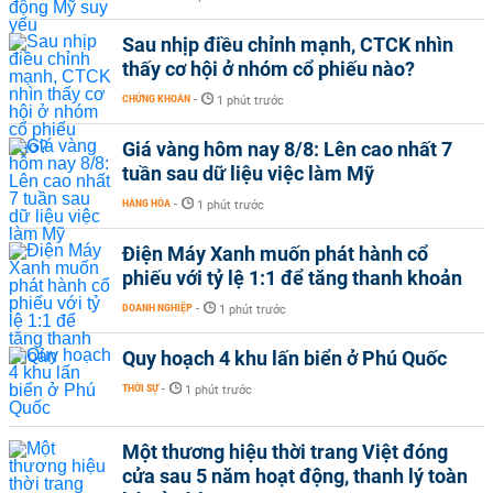
Sau nhịp điều chỉnh mạnh, CTCK nhìn
thấy cơ hội ở nhóm cổ phiếu nào?
CHỨNG KHOÁN
-
1 phút trước
Giá vàng hôm nay 8/8: Lên cao nhất 7
tuần sau dữ liệu việc làm Mỹ
HÀNG HÓA
-
1 phút trước
Điện Máy Xanh muốn phát hành cổ
phiếu với tỷ lệ 1:1 để tăng thanh khoản
DOANH NGHIỆP
-
1 phút trước
Quy hoạch 4 khu lấn biển ở Phú Quốc
THỜI SỰ
-
1 phút trước
Một thương hiệu thời trang Việt đóng
cửa sau 5 năm hoạt động, thanh lý toàn