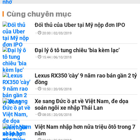
Cùng chuyên mục
Đối thủ của Uber tại Mỹ nộp đơn IPO
-
20:00 | 02/03/2019
Đại lý ô tô tung chiêu ‘bia kèm lạc’
-
15:44 | 06/10/2018
Lexus RX350 'cày' 9 năm rao bán gần 2 tỷ
đồng
-
10:50 | 20/05/2018
Xe sang Đức ồ ạt về Việt Nam, đe dọa
soán ngôi xe nhập Thái Lan
-
08:05 | 20/05/2018
Việt Nam nhập hơn nửa triệu ôtô trong 7
năm