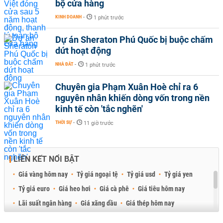
bộ cửa hàng
KINH DOANH
-
1 phút trước
Dự án Sheraton Phú Quốc bị buộc chấm
dứt hoạt động
NHÀ ĐẤT
-
1 phút trước
Chuyên gia Phạm Xuân Hoè chỉ ra 6
nguyên nhân khiến dòng vốn trong nền
kinh tế còn 'tắc nghẽn'
THỜI SỰ
-
11 giờ trước
LIÊN KẾT NỔI BẬT
Giá vàng hôm nay
Tỷ giá ngoại tệ
Tỷ giá usd
Tỷ giá yen
Tỷ giá euro
Giá heo hơi
Giá cà phê
Giá tiêu hôm nay
Lãi suất ngân hàng
Giá xăng dầu
Giá thép hôm nay
Giá sầu riêng
Giá thịt heo
Giá gạo
Giá cao su