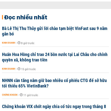
Đọc nhiều nhất
Bà Lê Thị Thu Thủy gửi lời chào tạm biệt VinFast sau 9 năm
gắn bó
KINH DOANH
-
8 giờ trước
Huấn Hoa Hồng chỉ trao 24 bồn nước tại Lai Châu cho chính
quyền xã, không trao tiền
KINH DOANH
-
15 giờ trước
NHNN cần tăng nắm giữ bao nhiêu cổ phiếu CTG để sở hữu
tối thiểu 65% VietinBank?
CHỨNG KHOÁN
-
11 giờ trước
Chứng khoán VIX chốt ngày chia cổ tức ngay trong tháng 8