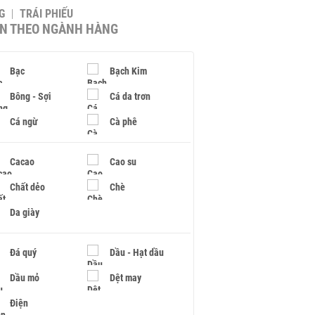
G
TRÁI PHIẾU
IN THEO NGÀNH HÀNG
Bạc
Bạch Kim
Bông - Sợi
Cá da trơn
Cá ngừ
Cà phê
Cacao
Cao su
Chất dẻo
Chè
Da giày
Đá quý
Dầu - Hạt dầu
Dầu mỏ
Dệt may
Điện