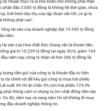
g lợi nhuận thực ra là khó khăn chứ không phải thận
p phấn đấu 3.000 tỷ đồng là không hề đơn giản, chưa
tại, tình hình tiêu thụ của tập đoàn vẫn tốt, có gì là
ả không phải cao".
mô tổng tài sản của doanh nghiệp đạt
15.350
tỷ
đồng
đầu năm.
g tài sản của Hoá chất Đức Giang vẫn là khoản tiền,
tổng giá trị
10.239
tỷ đồng tại ngày
30/6
, giảm
164
đầu năm nay, công ty nhận về hơn 266 tỷ đồng lãi
lượng tiền gửi của công ty là khoản đầu tư bền
ty tài chính tới để kêu gọi công ty mua trái phiếu
Lãi suất 4% thì ăn chắc 4% còn trái phiếu 12% thì
g phải thông cảm vì chúng ta ôm chặt đống tiền này
. Do đó, năm nay và sang năm tôi sẽ không đi mua
đứng đầu doanh nghiệp thông tin.