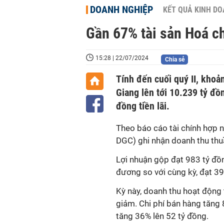
DOANH NGHIỆP
KẾT QUẢ KINH D
Gần 67% tài sản Hoá ch
15:28 | 22/07/2024
Chia sẻ
Tính đến cuối quý II, khoả
Giang lên tới 10.239 tỷ đồ
đồng tiền lãi.
Theo báo cáo tài chính hợp 
DGC) ghi nhận doanh thu th
Lợi nhuận gộp đạt 983 tỷ đồn
đương so với cùng kỳ, đạt 3
Kỳ này, doanh thu hoạt động 
giảm. Chi phí bán hàng tăng 
tăng 36% lên 52 tỷ đồng.