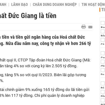
OANH
LÃNH ĐẠO
CHÂN DUNG DOANH NGHIỆP
TIN HOẠT ĐỘN
T
ất Đức Giang là tiền
n tiền và tiền gửi ngân hàng của Hoá chất Đức
ng. Nửa đầu năm nay, công ty nhận về hơn 266 tỷ
nhất quý
II
, CTCP Tập đoàn Hoá chất Đức Giang (Mã:
uần
tăng 4
% so với cùng kỳ
lên
2.
505
tỷ đồng.
g, tăng 5% so với quý II/2023. Biên lãi gộp tương
9%.
tài chính giảm 9% xuống 165 tỷ đồng do lãi tiền gửi
8% lên 117 tỷ đồng. Chi phí quản lý doanh nghiệp