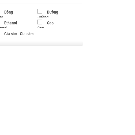
Đồng
Đường
Ethanol
Gạo
Gia súc - Gia cầm
Giấy
Gỗ
Hạt điều
Hồ tiêu - Hạt tiêu
Khí đốt
Kim loại khác
Mắc ca
Muối
Ngũ cốc
Nhựa - Hạt nhựa
Palladium
Phân bón