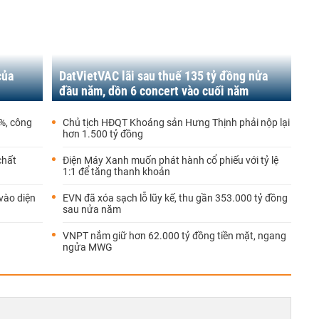
của
DatVietVAC lãi sau thuế 135 tỷ đồng nửa
đầu năm, dồn 6 concert vào cuối năm
1%, công
Chủ tịch HĐQT Khoáng sản Hưng Thịnh phải nộp lại
hơn 1.500 tỷ đồng
chất
Điện Máy Xanh muốn phát hành cổ phiếu với tỷ lệ
1:1 để tăng thanh khoản
 vào diện
EVN đã xóa sạch lỗ lũy kế, thu gần 353.000 tỷ đồng
sau nửa năm
VNPT nắm giữ hơn 62.000 tỷ đồng tiền mặt, ngang
ngửa MWG