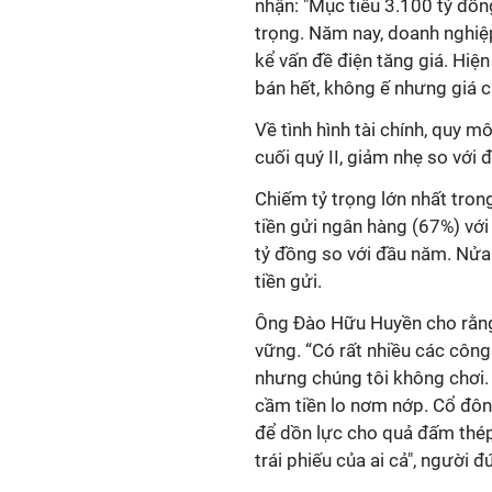
nhận: "Mục tiêu 3.100 tỷ đồn
trọng. Năm nay, doanh nghiệ
kể vấn đề điện tăng giá. Hiện 
bán hết, không ế nhưng giá c
Về tình hình tài chính, quy 
cuối quý
II
,
giảm nhẹ so với 
Chiếm tỷ trọng lớn nhất tron
tiền gửi ngân hàng (67%) với 
tỷ
đồng
so với
đầu năm. Nửa 
tiền gửi.
Ông Đào Hữu Huyền cho rằng 
vững. “
Có rất nhiều các công 
nhưng chúng tôi không chơi. 
cầm tiền lo nơm nớp. Cổ đôn
để dồn lực cho quả đấm thép
trái phiếu của ai cả", người 