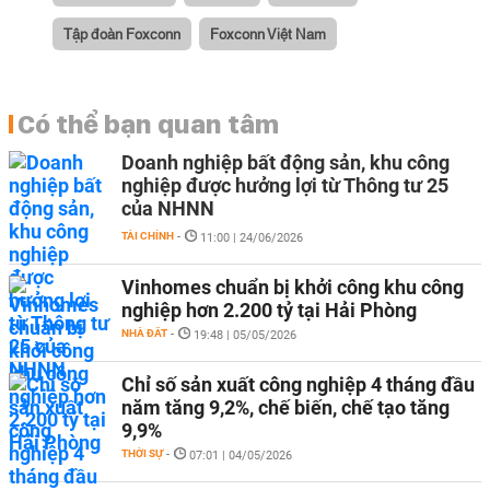
Tập đoàn Foxconn
Foxconn Việt Nam
Có thể bạn quan tâm
Doanh nghiệp bất động sản, khu công
nghiệp được hưởng lợi từ Thông tư 25
của NHNN
TÀI CHÍNH
-
11:00 | 24/06/2026
Vinhomes chuẩn bị khởi công khu công
nghiệp hơn 2.200 tỷ tại Hải Phòng
NHÀ ĐẤT
-
19:48 | 05/05/2026
Chỉ số sản xuất công nghiệp 4 tháng đầu
năm tăng 9,2%, chế biến, chế tạo tăng
9,9%
THỜI SỰ
-
07:01 | 04/05/2026