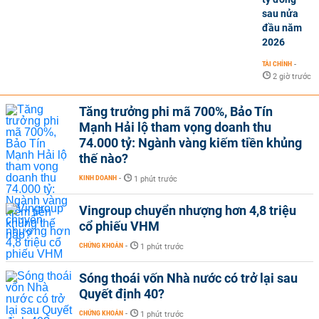
sau nửa
đầu năm
2026
TÀI CHÍNH
-
2 giờ trước
Tăng trưởng phi mã 700%, Bảo Tín
Mạnh Hải lộ tham vọng doanh thu
74.000 tỷ: Ngành vàng kiếm tiền khủng
thế nào?
KINH DOANH
-
1 phút trước
Vingroup chuyển nhượng hơn 4,8 triệu
cổ phiếu VHM
CHỨNG KHOÁN
-
1 phút trước
Sóng thoái vốn Nhà nước có trở lại sau
Quyết định 40?
CHỨNG KHOÁN
-
1 phút trước