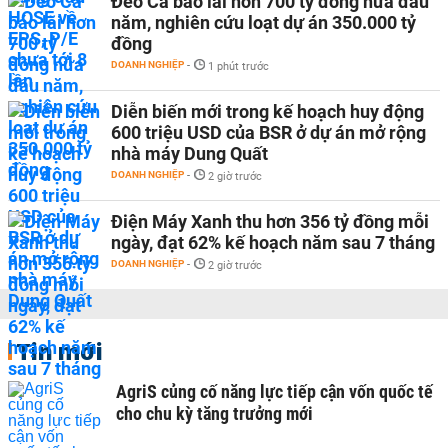
Đèo Cả báo lãi hơn 700 tỷ đồng nửa đầu
năm, nghiên cứu loạt dự án 350.000 tỷ
đồng
DOANH NGHIỆP
-
1 phút trước
Diễn biến mới trong kế hoạch huy động
600 triệu USD của BSR ở dự án mở rộng
nhà máy Dung Quất
DOANH NGHIỆP
-
2 giờ trước
Điện Máy Xanh thu hơn 356 tỷ đồng mỗi
ngày, đạt 62% kế hoạch năm sau 7 tháng
DOANH NGHIỆP
-
2 giờ trước
Tin mới
AgriS củng cố năng lực tiếp cận vốn quốc tế
cho chu kỳ tăng trưởng mới