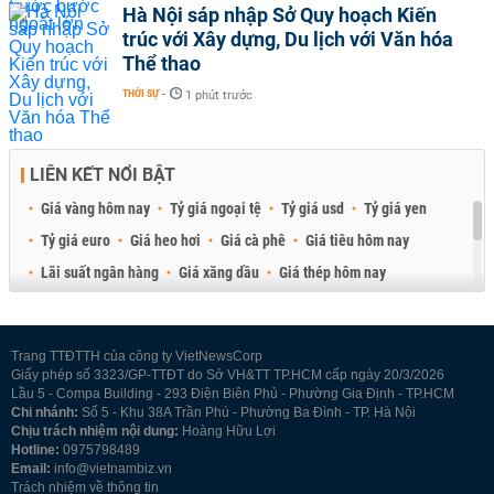
Hà Nội sáp nhập Sở Quy hoạch Kiến
trúc với Xây dựng, Du lịch với Văn hóa
Thể thao
THỜI SỰ
-
1 phút trước
LIÊN KẾT NỔI BẬT
Giá vàng hôm nay
Tỷ giá ngoại tệ
Tỷ giá usd
Tỷ giá yen
Tỷ giá euro
Giá heo hơi
Giá cà phê
Giá tiêu hôm nay
Lãi suất ngân hàng
Giá xăng dầu
Giá thép hôm nay
Giá sầu riêng
Giá thịt heo
Giá gạo
Giá cao su
Best Retail Brokers
Diễn đàn đầu tư Việt Nam 2026
Trang TTĐTTH của công ty VietNewsCorp
Giấy phép số 3323/GP-TTĐT do Sở VH&TT TP.HCM cấp ngày 20/3/2026
Lầu 5 - Compa Building - 293 Điện Biên Phủ - Phường Gia Định - TP.HCM
Chi nhánh:
Số 5 - Khu 38A Trần Phú - Phường Ba Đình - TP. Hà Nội
Chịu trách nhiệm nội dung:
Hoàng Hữu Lợi
Hotline:
0975798489
Email:
info@vietnambiz.vn
Trách nhiệm về thông tin