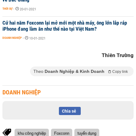
THỜI SỰ
-
20-01-2021
Cứ hai năm Foxconn lại mở mới một nhà máy, ông lớn lắp ráp
iPhone đang làm ăn như thế nào tại Việt Nam?
DOANH NGHIỆP
-
10-01-2021
Thiên Trường
Theo
Doanh Nghiệp & Kinh Doanh
Copy link
DOANH NGHIỆP
Chia sẻ
khu công nghiệp
Foxconn
tuyển dụng