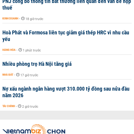
PNJ công bố thông tin bất thường liên quan đến vấn đề nộp
thuế
KINH DOANH
-
18 giờ trước
Hoà Phát và Formosa liên tục giảm giá thép HRC vì nhu cầu
yếu
HÀNG HÓA
-
1 phút trước
Nhiều phòng trọ Hà Nội tăng giá
NHÀ ĐẤT
-
17 giờ trước
Nợ xấu ngành ngân hàng vượt 310.000 tỷ đồng sau nửa đầu
năm 2026
TÀI CHÍNH
-
2 giờ trước