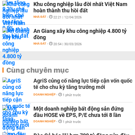
Khu công nghiệp lâu đời nhất Việt Nam
hoàn thành thu hồi đất
NHÀ ĐẤT
-
22:21 | 12/04/2026
An Giang xây khu công nghiệp 4.800 tỷ
đồng
NHÀ ĐẤT
-
20:54 | 30/03/2026
Cùng chuyên mục
AgriS củng cố năng lực tiếp cận vốn quốc
tế cho chu kỳ tăng trưởng mới
DOANH NGHIỆP
-
1 phút trước
Một doanh nghiệp bất động sản đứng
đầu HOSE về EPS, P/E chưa tới 8 lần
DOANH NGHIỆP
-
1 phút trước