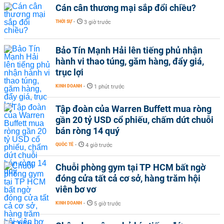
Cán cân thương mại sắp đổi chiều?
THỜI SỰ
-
3 giờ trước
Bảo Tín Mạnh Hải lên tiếng phủ nhận
hành vi thao túng, găm hàng, đẩy giá,
trục lợi
KINH DOANH
-
1 phút trước
Tập đoàn của Warren Buffett mua ròng
gần 20 tỷ USD cổ phiếu, chấm dứt chuỗi
bán ròng 14 quý
QUỐC TẾ
-
4 giờ trước
Chuỗi phòng gym tại TP HCM bất ngờ
đóng cửa tất cả cơ sở, hàng trăm hội
viên bơ vơ
KINH DOANH
-
5 giờ trước