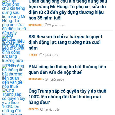
Chân dung ông chủ kín tiếng đứng sau
tiệm vàng Mi Hồng: Từ phụ xe, sửa đồ
điện tử cũ đến gây dựng thương hiệu
hơn 35 năm tuổi
KINH DOANH
-
21 phút trước
SSI Research chỉ ra hai yếu tố quyết
định động lực tăng trưởng nửa cuối
năm
THỜI SỰ
-
1 phút trước
PNJ công bố thông tin bất thường liên
quan đến vấn đề nộp thuế
KINH DOANH
-
1 phút trước
Ông Trump sắp có quyền tùy ý áp thuế
100% lên những đối tác thương mại
hàng đầu?
QUỐC TẾ
-
1 phút trước