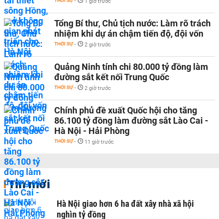
THỜI SỰ
-
1 giờ trước
Tổng Bí thư, Chủ tịch nước: Làm rõ trách
nhiệm khi dự án chậm tiến độ, đội vốn
THỜI SỰ
-
2 giờ trước
Quảng Ninh tính chi 80.000 tỷ đồng làm
đường sắt kết nối Trung Quốc
THỜI SỰ
-
2 giờ trước
Chính phủ đề xuất Quốc hội cho tăng
86.100 tỷ đồng làm đường sắt Lào Cai -
Hà Nội - Hải Phòng
THỜI SỰ
-
11 giờ trước
Tin mới
Hà Nội giao hơn 6 ha đất xây nhà xã hội
nghìn tỷ đồng