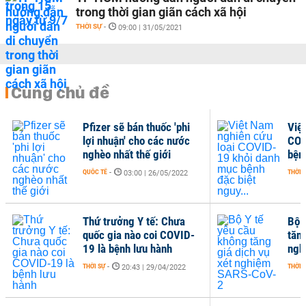
trong thời gian giãn cách xã hội
THỜI SỰ
-
09:00 | 31/05/2021
Cùng chủ đề
uốc 'phi
Việt Nam nghiên cứu loại
các nước
COVID-19 khỏi danh mục
iới
bệnh đặc biệt nguy...
THỜI SỰ
-
6/05/2022
07:00 | 18/03/2022
: Chưa
Bộ Y tế yêu cầu không
i COVID-
tăng giá dịch vụ xét
hành
nghiệm SARS-CoV-2
THỜI SỰ
-
9/04/2022
15:00 | 11/03/2022