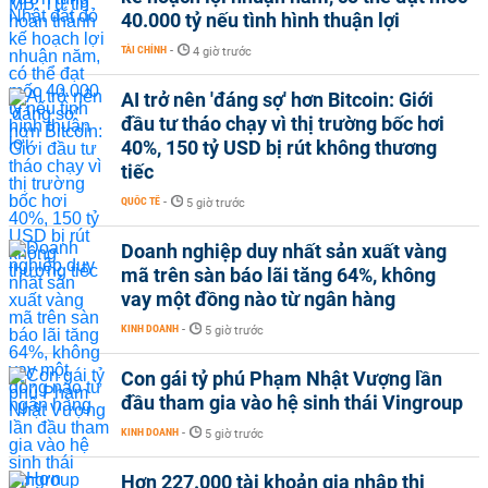
40.000 tỷ nếu tình hình thuận lợi
TÀI CHÍNH
-
4 giờ trước
AI trở nên 'đáng sợ' hơn Bitcoin: Giới
đầu tư tháo chạy vì thị trường bốc hơi
40%, 150 tỷ USD bị rút không thương
tiếc
QUỐC TẾ
-
5 giờ trước
Doanh nghiệp duy nhất sản xuất vàng
mã trên sàn báo lãi tăng 64%, không
vay một đồng nào từ ngân hàng
KINH DOANH
-
5 giờ trước
Con gái tỷ phú Phạm Nhật Vượng lần
đầu tham gia vào hệ sinh thái Vingroup
KINH DOANH
-
5 giờ trước
Hơn 227.000 tài khoản gia nhập thị