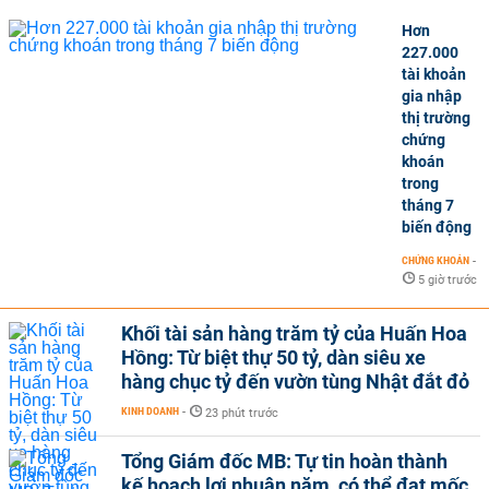
Hơn
227.000
tài khoản
gia nhập
thị trường
chứng
khoán
trong
tháng 7
biến động
CHỨNG KHOÁN
-
5 giờ trước
Khối tài sản hàng trăm tỷ của Huấn Hoa
Hồng: Từ biệt thự 50 tỷ, dàn siêu xe
hàng chục tỷ đến vườn tùng Nhật đắt đỏ
KINH DOANH
-
23 phút trước
Tổng Giám đốc MB: Tự tin hoàn thành
kế hoạch lợi nhuận năm, có thể đạt mốc