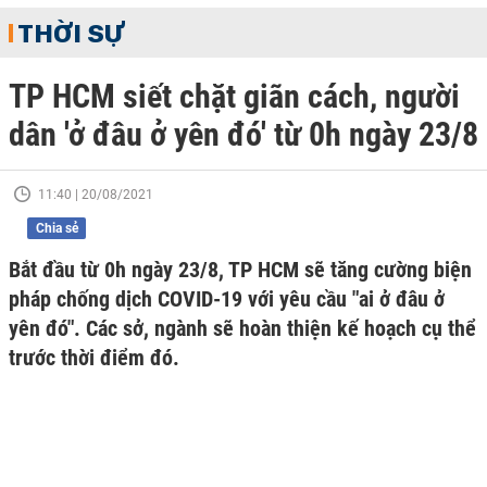
THỜI SỰ
TP HCM siết chặt giãn cách, người
dân 'ở đâu ở yên đó' từ 0h ngày 23/8
11:40 | 20/08/2021
Chia sẻ
Bắt đầu từ 0h ngày 23/8, TP HCM sẽ tăng cường biện
pháp chống dịch COVID-19 với yêu cầu "ai ở đâu ở
yên đó". Các sở, ngành sẽ hoàn thiện kế hoạch cụ thể
trước thời điểm đó.