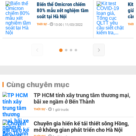
on chiếm
Kit test COVID-19 loạn
hiệm tầm
giá, Tổng cục QLTT yêu
cầu siết chặt kiểm tra,...
THỜI SỰ
-
1/03/2022
16:00 | 23/02/2022
Cùng chuyên mục
TP HCM tính xây trung tâm thương mại,
bãi xe ngầm ở Bến Thành
THỜI SỰ
-
1 giờ trước
Chuyên gia hiến kế tái thiết sông Hồng,
mở không gian phát triển cho Hà Nội