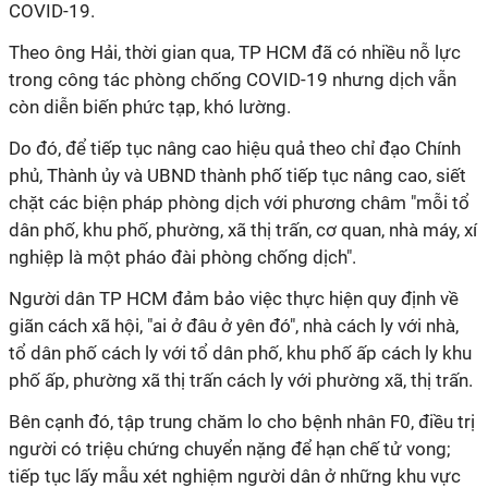
COVID-19.
Theo ông Hải, thời gian qua, TP HCM đã có nhiều nỗ lực
trong công tác phòng chống COVID-19 nhưng dịch vẫn
còn diễn biến phức tạp, khó lường.
Do đó, để tiếp tục nâng cao hiệu quả theo chỉ đạo Chính
phủ, Thành ủy và UBND thành phố tiếp tục nâng cao, siết
chặt các biện pháp phòng dịch với phương châm "mỗi tổ
dân phố, khu phố, phường, xã thị trấn, cơ quan, nhà máy, xí
nghiệp là một pháo đài phòng chống dịch".
Người dân TP HCM đảm bảo việc thực hiện quy định về
giãn cách xã hội, "ai ở đâu ở yên đó", nhà cách ly với nhà,
tổ dân phố cách ly với tổ dân phố, khu phố ấp cách ly khu
phố ấp, phường xã thị trấn cách ly với phường xã, thị trấn.
Bên cạnh đó, tập trung chăm lo cho bệnh nhân F0, điều trị
người có triệu chứng chuyển nặng để hạn chế tử vong;
tiếp tục lấy mẫu xét nghiệm người dân ở những khu vực