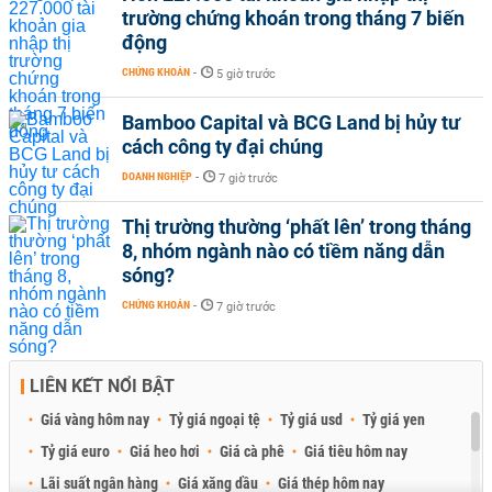
trường chứng khoán trong tháng 7 biến
động
CHỨNG KHOÁN
-
5 giờ trước
Bamboo Capital và BCG Land bị hủy tư
cách công ty đại chúng
DOANH NGHIỆP
-
7 giờ trước
Thị trường thường ‘phất lên’ trong tháng
8, nhóm ngành nào có tiềm năng dẫn
sóng?
CHỨNG KHOÁN
-
7 giờ trước
LIÊN KẾT NỔI BẬT
Giá vàng hôm nay
Tỷ giá ngoại tệ
Tỷ giá usd
Tỷ giá yen
Tỷ giá euro
Giá heo hơi
Giá cà phê
Giá tiêu hôm nay
Lãi suất ngân hàng
Giá xăng dầu
Giá thép hôm nay