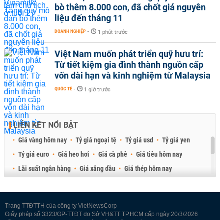
bò thêm 8.000 con, đã chốt giá nguyên
liệu đến tháng 11
DOANH NGHIỆP
-
1 phút trước
Việt Nam muốn phát triển quỹ hưu trí:
Từ tiết kiệm gia đình thành nguồn cấp
vốn dài hạn và kinh nghiệm từ Malaysia
QUỐC TẾ
-
1 giờ trước
LIÊN KẾT NỔI BẬT
Giá vàng hôm nay
Tỷ giá ngoại tệ
Tỷ giá usd
Tỷ giá yen
Tỷ giá euro
Giá heo hơi
Giá cà phê
Giá tiêu hôm nay
Lãi suất ngân hàng
Giá xăng dầu
Giá thép hôm nay
Giá sầu riêng
Giá thịt heo
Giá gạo
Giá cao su
Best Retail Brokers
Diễn đàn đầu tư Việt Nam 2026
Trang TTĐTTH của công ty VietNewsCorp
Giấy phép số 3323/GP-TTĐT do Sở VH&TT TP.HCM cấp ngày 20/3/2026