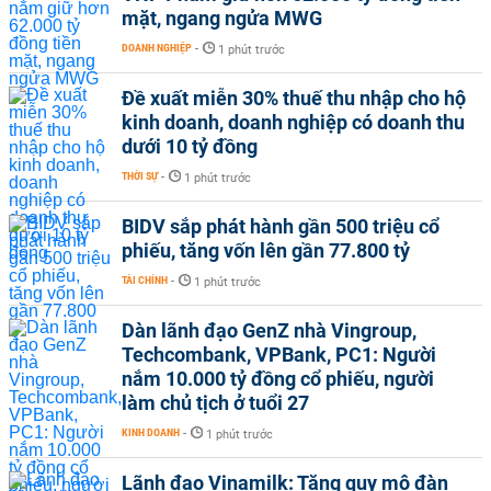
mặt, ngang ngửa MWG
DOANH NGHIỆP
-
1 phút trước
Đề xuất miễn 30% thuế thu nhập cho hộ
kinh doanh, doanh nghiệp có doanh thu
dưới 10 tỷ đồng
THỜI SỰ
-
1 phút trước
BIDV sắp phát hành gần 500 triệu cổ
phiếu, tăng vốn lên gần 77.800 tỷ
TÀI CHÍNH
-
1 phút trước
Dàn lãnh đạo GenZ nhà Vingroup,
Techcombank, VPBank, PC1: Người
nắm 10.000 tỷ đồng cổ phiếu, người
làm chủ tịch ở tuổi 27
KINH DOANH
-
1 phút trước
Lãnh đạo Vinamilk: Tăng quy mô đàn