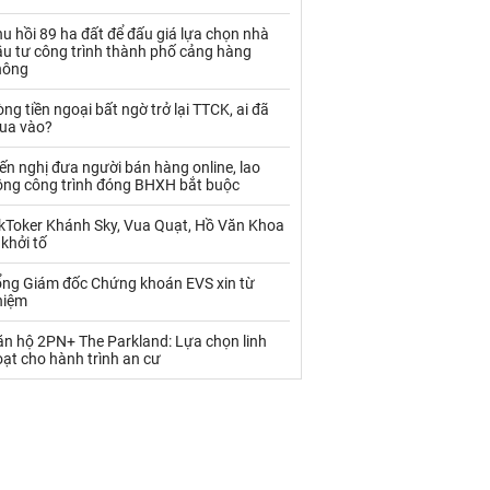
Palladium
Phân bón
u hồi 89 ha đất để đấu giá lựa chọn nhà
Rau - Củ -Quả
Sắt thép
ầu tư công trình thành phố cảng hàng
hông
Sữa
ng tiền ngoại bất ngờ trở lại TTCK, ai đã
ua vào?
Than
Thức ăn chăn nuôi
ến nghị đưa người bán hàng online, lao
ộng công trình đóng BHXH bắt buộc
Thủy hải sản khác
Tôm
ikToker Khánh Sky, Vua Quạt, Hồ Văn Khoa
Vàng
 khởi tố
ổng Giám đốc Chứng khoán EVS xin từ
VLXD khác
Xăng dầu
hiệm
Xi măng - Clynker
ăn hộ 2PN+ The Parkland: Lựa chọn linh
ạt cho hành trình an cư