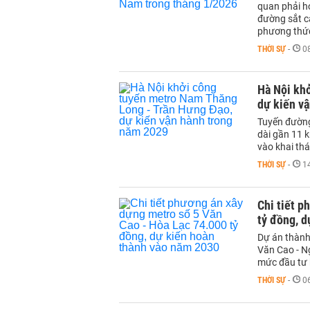
quan phải h
đường sắt c
phương thức
THỜI SỰ
-
0
Hà Nội kh
dự kiến v
Tuyến đường
dài gần 11 
vào khai th
THỜI SỰ
-
1
Chi tiết p
tỷ đồng, 
Dự án thành 
Văn Cao - N
mức đầu tư 
THỜI SỰ
-
0