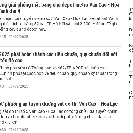
ồng giải phóng mặt bằng cho depot metro Văn Cao - Hòa
Th
Vành đai 4
đ
ai depot của tuyến metro số 5 Văn Cao - Hòa Lạc sẽ đặt sát Vành
k
ng diện tích khoảng 32 ha. TP Hà Nội sắp chi 2.500 tỷ đồng để giải
ằng xây dựng depot này.
Dò
m
2:15 | 29/09/2025
Ki
đ
025 phải hoàn thành các tiêu chuẩn, quy chuẩn đối với
tốc độ cao
T
bị
hính phủ vừa có Thông báo số 462/TB-VPCP kết luận của
 Chính phủ tại cuộc họp về tiêu chuẩn, quy chuẩn kỹ thuật trong
T
ng sắt.
n
3:31 | 06/09/2025
C
ho
ốt' phương án tuyến đường sắt đô thị Văn Cao - Hoà Lạc
sắt đô thị số 5 Văn Cao - Hoà Lạc có tổng chiều dài tuyến chính
km và hai nhánh kết nối vào hai depot với tổng chiều dài các
g 4,8 km.
0:30 | 05/09/2025