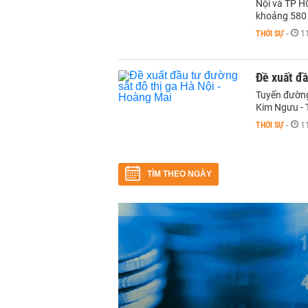
Nội và TP H
khoảng 580 
THỜI SỰ
-
1
Đề xuất đầ
Tuyến đường
Kim Ngưu - 
THỜI SỰ
-
1
TÌM THEO NGÀY