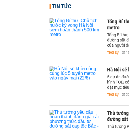
TIN TỨC
Tổng Bí th
metro
Tổng Bí thư
đường sắt đô
của người d
THỜI SỰ
-
1
Hà Nội sẽ 
5 dự án đườn
hình TOD, c
đặt mục tiê
THỜI SỰ
-
2
Thủ tướng
đường sắt 
Thủ tướng P