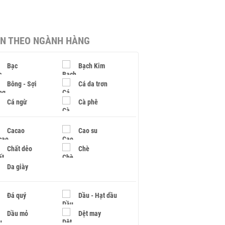
IN THEO NGÀNH HÀNG
Bạc
Bạch Kim
Bông - Sợi
Cá da trơn
Cá ngừ
Cà phê
Cacao
Cao su
Chất dẻo
Chè
Da giày
Đá quý
Dầu - Hạt dầu
Dầu mỏ
Dệt may