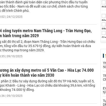
oàn thành đánh giá toàn diện các phương thức đầu tư tuyến
ao tốc Bắc - Nam và đề xuất các cơ chế, chính sách cho từng
 để trình Chính phủ.
8:02 | 24/12/2025
ởi công tuyến metro Nam Thăng Long - Trần Hưng Đạo,
ận hành trong năm 2029
 sắt đô thị số 2, đoạn Nam Thăng Long - Trần Hưng Đạo có chiều
km, tổng vốn đầu tư 35.679 tỷ đồng, dự kiến hoàn thành và đưa
ác thương mại trong năm 2029.
4:35 | 09/10/2025
T
5
hương án xây dựng metro số 5 Văn Cao - Hòa Lạc 74.000
dự kiến hoàn thành vào năm 2030
T
C
phần 2: Đầu tư xây dựng đường sắt đô thị TP Hà Nội, tuyến số 5,
gọc Khánh - Láng - Hòa Lạc có chiều dài khoảng 39,6 km, với tổng
EV
khoảng 74.000 tỷ đồng.
t
6:36 | 09/10/2025
T
D