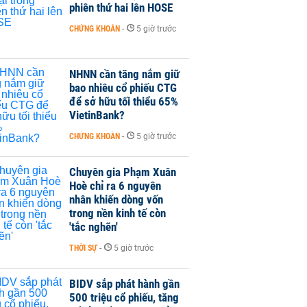
phiên thứ hai lên HOSE
CHỨNG KHOÁN
-
5 giờ trước
NHNN cần tăng nắm giữ
bao nhiêu cổ phiếu CTG
để sở hữu tối thiểu 65%
VietinBank?
CHỨNG KHOÁN
-
5 giờ trước
Chuyên gia Phạm Xuân
Hoè chỉ ra 6 nguyên
nhân khiến dòng vốn
trong nền kinh tế còn
'tắc nghẽn'
THỜI SỰ
-
5 giờ trước
BIDV sắp phát hành gần
500 triệu cổ phiếu, tăng