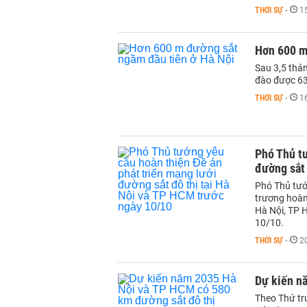
THỜI SỰ
-
1
Hơn 600 m
Sau 3,5 thá
đào được 63
THỜI SỰ
-
1
Phó Thủ tư
đường sắt 
Phó Thủ tướ
trương hoàn 
Hà Nội, TP 
10/10.
THỜI SỰ
-
2
Dự kiến n
Theo Thứ tr