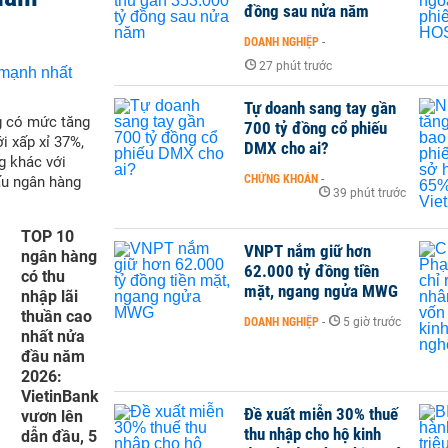
đồng sau nửa năm
DOANH NGHIỆP
-
27 phút trước
Tự doanh sang tay gần
g có mức tăng
700 tỷ đồng cổ phiếu
i xấp xỉ 37%,
DMX cho ai?
g khác với
CHỨNG KHOÁN
-
ấu ngân hàng
39 phút trước
TOP 10
VNPT nắm giữ hơn
ngân hàng
62.000 tỷ đồng tiền
có thu
mặt, ngang ngửa MWG
nhập lãi
thuần cao
DOANH NGHIỆP
-
5 giờ trước
nhất nửa
đầu năm
2026:
VietinBank
Đề xuất miễn 30% thuế
vươn lên
thu nhập cho hộ kinh
dẫn đầu, 5