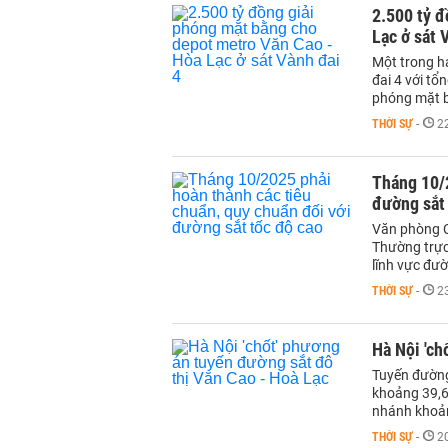
2.500 tỷ đ
Lạc ở sát 
Một trong h
đai 4 với tổ
phóng mặt b
THỜI SỰ
-
2
Tháng 10/2
đường sắt 
Văn phòng C
Thường trực
lĩnh vực đườ
THỜI SỰ
-
2
Hà Nội 'ch
Tuyến đường 
khoảng 39,6 
nhánh khoản
THỜI SỰ
-
2