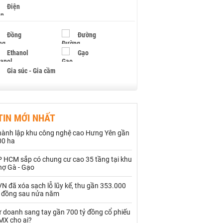
Điện
Đồng
Đường
Ethanol
Gạo
Gia súc - Gia cầm
Giấy
Gỗ
TIN MỚI NHẤT
Hạt điều
Hồ tiêu - Hạt tiêu
hành lập khu công nghệ cao Hưng Yên gần
Khí đốt
00 ha
P HCM sắp có chung cư cao 35 tầng tại khu
Kim loại khác
Mắc ca
hợ Gà - Gạo
Muối
Ngũ cốc
N đã xóa sạch lỗ lũy kế, thu gần 353.000
ỷ đồng sau nửa năm
Nhựa - Hạt nhựa
ự doanh sang tay gần 700 tỷ đồng cổ phiếu
MX cho ai?