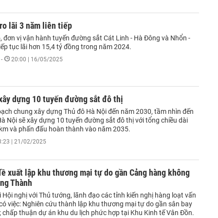
o lãi 3 năm liên tiếp
, đơn vị vận hành tuyến đường sắt Cát Linh - Hà Đông và Nhổn -
iếp tục lãi hơn 15,4 tỷ đồng trong năm 2024.
-
20:00 | 16/05/2025
xây dựng 10 tuyến đường sắt đô thị
ạch chung xây dựng Thủ đô Hà Nội đến năm 2030, tầm nhìn đến
 Nội sẽ xây dựng 10 tuyến đường sắt đô thị với tổng chiều dài
km và phấn đấu hoàn thành vào năm 2035.
3:23 | 21/02/2025
đề xuất lập khu thương mại tự do gần Cảng hàng không
ong Thành
i Hội nghị với Thủ tướng, lãnh đạo các tỉnh kiến nghị hàng loạt vấn
 có việc: Nghiên cứu thành lập khu thương mại tự do gần sân bay
 chấp thuận dự án khu du lịch phức hợp tại Khu Kinh tế Vân Đồn.