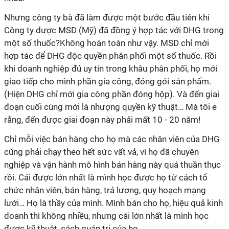
Nhưng công ty bà đã làm được một bước đầu tiên khi
Công ty dược MSD (Mỹ) đã đồng ý hợp tác với DHG trong
một số thuốc?Không hoàn toàn như vậy. MSD chỉ mới
hợp tác để DHG độc quyền phân phối một số thuốc. Rồi
khi doanh nghiệp đủ uy tín trong khâu phân phối, họ mới
giao tiếp cho mình phần gia công, đóng gói sản phẩm.
(Hiện DHG chỉ mới gia công phần đóng hộp). Và đến giai
đoạn cuối cùng mới là nhượng quyền kỹ thuật… Mà tôi e
rằng, đến được giai đoạn này phải mất 10 - 20 năm!
Chỉ mỗi việc bán hàng cho họ mà các nhân viên của DHG
cũng phải chạy theo hết sức vất vả, vì họ đã chuyên
nghiệp và vận hành mô hình bán hàng này quá thuần thục
rồi. Cái được lớn nhất là mình học được họ từ cách tổ
chức nhân viên, bán hàng, trả lương, quy hoạch mạng
lưới… Họ là thầy của mình. Mình bán cho họ, hiệu quả kinh
doanh thì không nhiều, nhưng cái lớn nhất là mình học
được kỹ thuật, cách quản trị của họ.