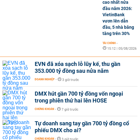
cao nhất nửa
đầu năm 2026:
VietinBank
vươn lên dẫn
đầu, 5 nhà băng
tăng trên 30%
TÀI CHÍNH
-
15:12 | 05/08/2026
EVN đã xóa sạch lỗ lũy kế, thu gần
353.000 tỷ đồng sau nửa năm
DOANH NGHIỆP
-
3 giờ trước
DMX hút gần 700 tỷ đồng vốn ngoại
trong phiên thứ hai lên HOSE
CHỨNG KHOÁN
-
7 giờ trước
Tự doanh sang tay gần 700 tỷ đồng cổ
phiếu DMX cho ai?
CHỨNG KHOÁN
-
3 giờ trước