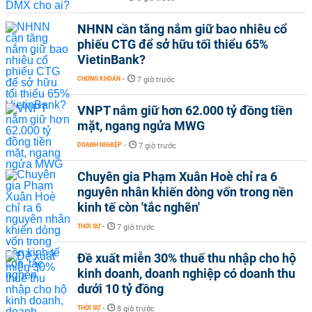
NHNN cần tăng nắm giữ bao nhiêu cổ
phiếu CTG để sở hữu tối thiểu 65%
VietinBank?
CHỨNG KHOÁN
-
7 giờ trước
VNPT nắm giữ hơn 62.000 tỷ đồng tiền
mặt, ngang ngửa MWG
DOANH NGHIỆP
-
7 giờ trước
Chuyên gia Phạm Xuân Hoè chỉ ra 6
nguyên nhân khiến dòng vốn trong nền
kinh tế còn 'tắc nghẽn'
THỜI SỰ
-
7 giờ trước
Đề xuất miễn 30% thuế thu nhập cho hộ
kinh doanh, doanh nghiệp có doanh thu
dưới 10 tỷ đồng
THỜI SỰ
-
8 giờ trước