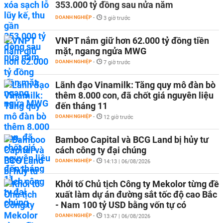
353.000 tỷ đồng sau nửa năm
DOANH NGHIỆP
-
3 giờ trước
VNPT nắm giữ hơn 62.000 tỷ đồng tiền
mặt, ngang ngửa MWG
DOANH NGHIỆP
-
7 giờ trước
Lãnh đạo Vinamilk: Tăng quy mô đàn bò
thêm 8.000 con, đã chốt giá nguyên liệu
đến tháng 11
DOANH NGHIỆP
-
12 giờ trước
Bamboo Capital và BCG Land bị hủy tư
cách công ty đại chúng
DOANH NGHIỆP
-
14:13 | 06/08/2026
Khởi tố Chủ tịch Công ty Mekolor từng đề
xuất làm dự án đường sắt tốc độ cao Bắc
- Nam 100 tỷ USD bằng vốn tự có
DOANH NGHIỆP
-
13:47 | 06/08/2026