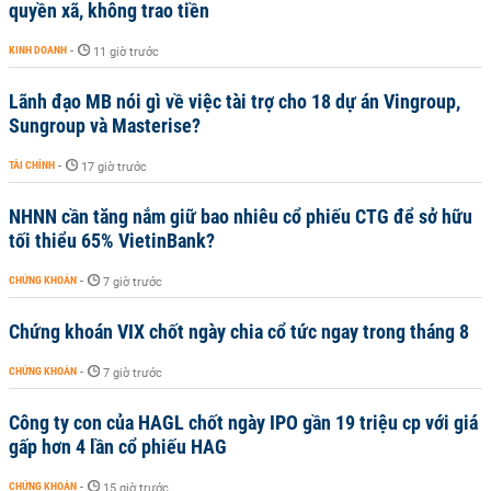
quyền xã, không trao tiền
KINH DOANH
-
11 giờ trước
Lãnh đạo MB nói gì về việc tài trợ cho 18 dự án Vingroup,
Sungroup và Masterise?
TÀI CHÍNH
-
17 giờ trước
NHNN cần tăng nắm giữ bao nhiêu cổ phiếu CTG để sở hữu
tối thiểu 65% VietinBank?
CHỨNG KHOÁN
-
7 giờ trước
Chứng khoán VIX chốt ngày chia cổ tức ngay trong tháng 8
CHỨNG KHOÁN
-
7 giờ trước
Công ty con của HAGL chốt ngày IPO gần 19 triệu cp với giá
gấp hơn 4 lần cổ phiếu HAG
CHỨNG KHOÁN
-
15 giờ trước