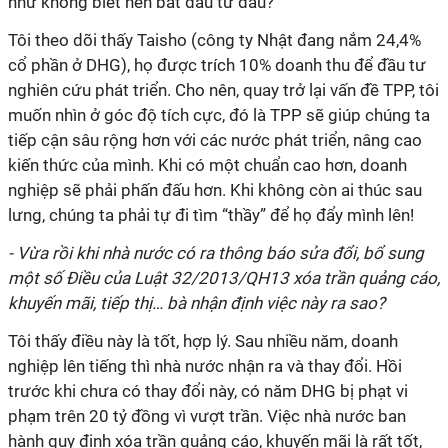
như không biết nên bắt đầu từ đâu?
Tôi theo dõi thấy Taisho (công ty Nhật đang nắm 24,4%
cổ phần ở DHG), họ được trích 10% doanh thu để đầu tư
nghiên cứu phát triển. Cho nên, quay trở lại vấn đề TPP, tôi
muốn nhìn ở góc độ tích cực, đó là TPP sẽ giúp chúng ta
tiếp cận sâu rộng hơn với các nước phát triển, nâng cao
kiến thức của mình. Khi có một chuẩn cao hơn, doanh
nghiệp sẽ phải phấn đấu hơn. Khi không còn ai thúc sau
lưng, chúng ta phải tự đi tìm “thầy” để họ đẩy mình lên!
- Vừa rồi khi nhà nước có ra thông báo sửa đổi, bổ sung
một số Điều của Luật 32/2013/QH13 xóa trần quảng cáo,
khuyến mãi, tiếp thị… bà nhận định việc này ra sao?
Tôi thấy điều này là tốt, hợp lý. Sau nhiều năm, doanh
nghiệp lên tiếng thì nhà nước nhận ra và thay đổi. Hồi
trước khi chưa có thay đổi này, có năm DHG bị phạt vi
phạm trên 20 tỷ đồng vì vượt trần. Việc nhà nước ban
hành quy định xóa trần quảng cáo, khuyến mãi là rất tốt,