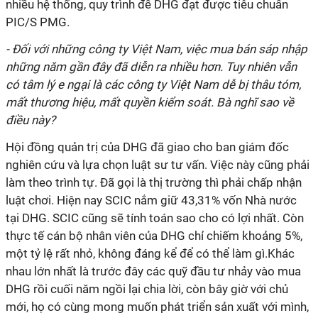
nhiều hệ thống, quy trình để DHG đạt được tiêu chuẩn
PIC/S PMG.
- Đối với những công ty Việt Nam, việc mua bán sáp nhập
những năm gần đây đã diễn ra nhiều hơn. Tuy nhiên vẫn
có tâm lý e ngại là các công ty Việt Nam dễ bị thâu tóm,
mất thương hiệu, mất quyền kiểm soát. Bà nghĩ sao về
điều này?
Hội đồng quản trị của DHG đã giao cho ban giám đốc
nghiên cứu và lựa chọn luật sư tư vấn. Việc này cũng phải
làm theo trình tự. Đã gọi là thị trường thì phải chấp nhận
luật chơi. Hiện nay SCIC nắm giữ 43,31% vốn Nhà nước
tại DHG. SCIC cũng sẽ tính toán sao cho có lợi nhất. Còn
thực tế cán bộ nhân viên của DHG chỉ chiếm khoảng 5%,
một tỷ lệ rất nhỏ, không đáng kể để có thể làm gì.Khác
nhau lớn nhất là trước đây các quỹ đầu tư nhảy vào mua
DHG rồi cuối năm ngồi lại chia lời, còn bây giờ với chủ
mới, họ có cùng mong muốn phát triển sản xuất với mình,