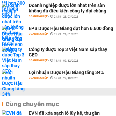
Doanh nghiệp dược lớn nhất trên sàn
không đủ điều kiện công ty đại chúng
DOANH NGHIỆP
-
21:18 | 25/03/2026
EPS Dược Hậu Giang đạt hơn 6.600 đồng
DOANH NGHIỆP
-
11:23 | 21/01/2026
Công ty dược Top 3 Việt Nam sắp thay
CEO
DOANH NGHIỆP
-
13:48 | 09/12/2025
Lợi nhuận Dược Hậu Giang tăng 34%
DOANH NGHIỆP
-
16:20 | 22/10/2025
Cùng chuyên mục
EVN đã xóa sạch lỗ lũy kế, thu gần