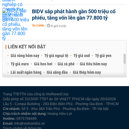
BIDV sắp phát hành gần 500 triệu cổ
phiếu, tăng vốn lên gần 77.800 tỷ
TÀI CHÍNH
-
8 giờ trước
LIÊN KẾT NỔI BẬT
Giá vàng hôm nay
Tỷ giá ngoại tệ
Tỷ giá usd
Tỷ giá yen
Tỷ giá euro
Giá heo hơi
Giá cà phê
Giá tiêu hôm nay
Lãi suất ngân hàng
Giá xăng dầu
Giá thép hôm nay
Giá sầu riêng
Giá thịt heo
Giá gạo
Giá cao su
Best Retail Brokers
Diễn đàn đầu tư Việt Nam 2026
Trang TTĐTTH của công ty VietNewsCorp
Giấy phép số 3323/GP-TTĐT do Sở VH&TT TP.HCM cấp ngày 20/3/2026
Lầu 5 - Compa Building - 293 Điện Biên Phủ - Phường Gia Định - TP.HCM
Chi nhánh:
Số 5 - Khu 38A Trần Phú - Phường Ba Đình - TP. Hà Nội
Chịu trách nhiệm nội dung:
Hoàng Hữu Lợi
Hotline:
0975798489
Email:
info@vietnambiz.vn
Trách nhiệm về thông tin