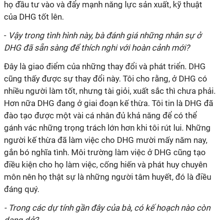
họ đầu tư vào và đẩy mạnh năng lực sản xuất, kỹ thuật
của DHG tốt lên.
-
Vậy trong tình hình này, bà đánh giá những nhân sự ở
DHG đã sẵn sàng để thích nghi với hoàn cảnh mới?
Đây là giao điểm của những thay đổi và phát triển. DHG
cũng thấy được sự thay đổi này. Tôi cho rằng, ở DHG có
nhiều người làm tốt, nhưng tài giỏi, xuất sắc thì chưa phải.
Hơn nữa DHG đang ở giai đoạn kế thừa. Tôi tin là DHG đã
đào tạo được một vài cá nhân đủ khả năng để có thể
gánh vác những trọng trách lớn hơn khi tôi rút lui. Những
người kế thừa đã làm việc cho DHG mười mấy năm nay,
gắn bó nghĩa tình. Môi trường làm việc ở DHG cũng tạo
điều kiện cho họ làm việc, cống hiến và phát huy chuyên
môn nên họ thật sự là những người tâm huyết, đó là điều
đáng quý.
- Trong các dự tính gần đây của bà, có kế hoạch nào còn