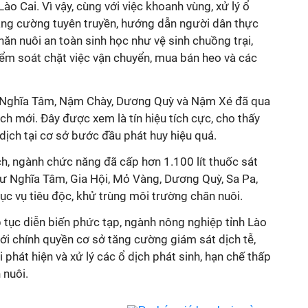
Lào Cai. Vì vậy, cùng với việc khoanh vùng, xử lý ổ
ăng cường tuyên truyền, hướng dẫn người dân thực
ăn nuôi an toàn sinh học như vệ sinh chuồng trại,
kiểm soát chặt việc vận chuyển, mua bán heo và các
m Nghĩa Tâm, Nậm Chày, Dương Quỳ và Nậm Xé đã qua
ch mới. Đây được xem là tín hiệu tích cực, cho thấy
ịch tại cơ sở bước đầu phát huy hiệu quả.
h, ngành chức năng đã cấp hơn 1.100 lít thuốc sát
ư Nghĩa Tâm, Gia Hội, Mỏ Vàng, Dương Quỳ, Sa Pa,
 vụ tiêu độc, khử trùng môi trường chăn nuôi.
 tục diễn biến phức tạp, ngành nông nghiệp tỉnh Lào
ới chính quyền cơ sở tăng cường giám sát dịch tễ,
i phát hiện và xử lý các ổ dịch phát sinh, hạn chế thấp
 nuôi.