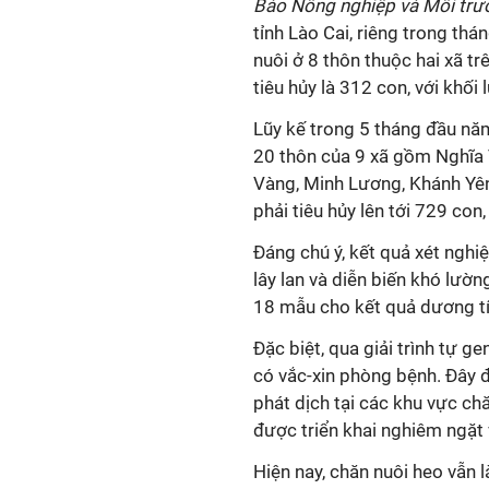
Báo Nông nghiệp và Môi tr
tỉnh Lào Cai, riêng trong thá
nuôi ở 8 thôn thuộc hai xã t
tiêu hủy là 312 con, với khối
Lũy kế trong 5 tháng đầu năm
20 thôn của 9 xã gồm Nghĩa
Vàng, Minh Lương, Khánh Yên
phải tiêu hủy lên tới 729 con
Đáng chú ý, kết quả xét nghi
lây lan và diễn biến khó lư
18 mẫu cho kết quả dương tín
Đặc biệt, qua giải trình tự g
có vắc-xin phòng bệnh. Đây đ
phát dịch tại các khu vực ch
được triển khai nghiêm ngặt
Hiện nay, chăn nuôi heo vẫn 