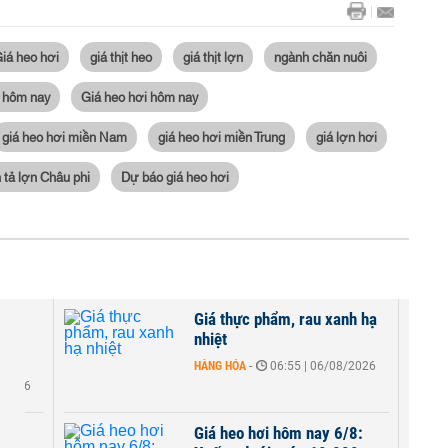
iá heo hơi
giá thịt heo
giá thịt lợn
ngành chăn nuôi
i hôm nay
Giá heo hơi hôm nay
giá heo hơi miền Nam
giá heo hơi miền Trung
giá lợn hơi
 tả lợn Châu phi
Dự báo giá heo hơi
/8:
Giá thực phẩm, rau xanh hạ
iao
nhiệt
HÀNG HÓA
-
06:55 | 06/08/2026
8/2026
ày
Giá heo hơi hôm nay 6/8: