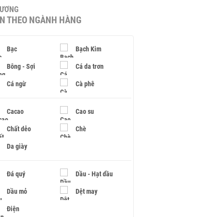
HƯƠNG
IN THEO NGÀNH HÀNG
Bạc
Bạch Kim
Bông - Sợi
Cá da trơn
Cá ngừ
Cà phê
Cacao
Cao su
Chất dẻo
Chè
Da giày
Đá quý
Dầu - Hạt dầu
Dầu mỏ
Dệt may
Điện