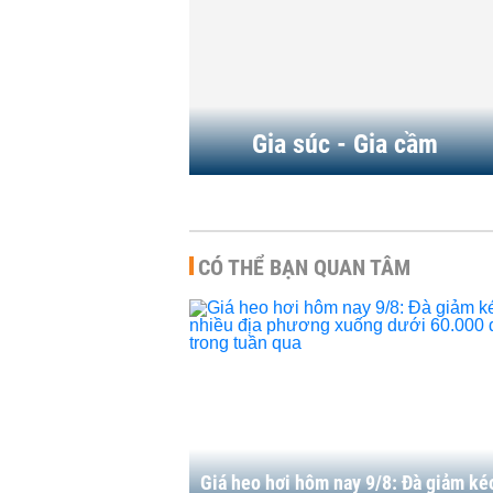
c đi xuống, có nơi ghi
7/8: Sẽ có thêm một s
ức...
phương xuống dưới...
A
-
06:16 | 08/08/2026
HÀNG HÓA
-
19:30 | 06/0
Gia súc - Gia cầm
CÓ THỂ BẠN QUAN TÂM
Giá heo hơi hôm nay 9/8: Đà giảm kéo