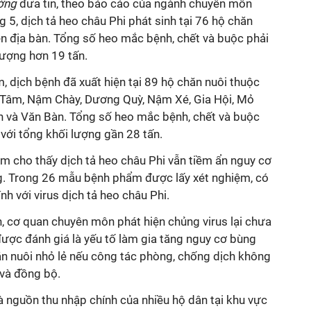
ường
đưa tin, theo báo cáo của ngành chuyên môn
ng 5, dịch tả heo châu Phi phát sinh tại 76 hộ chăn
rên địa bàn. Tổng số heo mắc bệnh, chết và buộc phải
 lượng hơn 19 tấn.
, dịch bệnh đã xuất hiện tại 89 hộ chăn nuôi thuộc
 Tâm, Nậm Chày, Dương Quỳ, Nậm Xé, Gia Hội, Mỏ
 và Văn Bàn. Tổng số heo mắc bệnh, chết và buộc
, với tổng khối lượng gần 28 tấn.
ệm cho thấy dịch tả heo châu Phi vẫn tiềm ẩn nguy cơ
ờng. Trong 26 mẫu bệnh phẩm được lấy xét nghiệm, có
h với virus dịch tả heo châu Phi.
en, cơ quan chuyên môn phát hiện chủng virus lại chưa
ược đánh giá là yếu tố làm gia tăng nguy cơ bùng
ăn nuôi nhỏ lẻ nếu công tác phòng, chống dịch không
 và đồng bộ.
là nguồn thu nhập chính của nhiều hộ dân tại khu vực