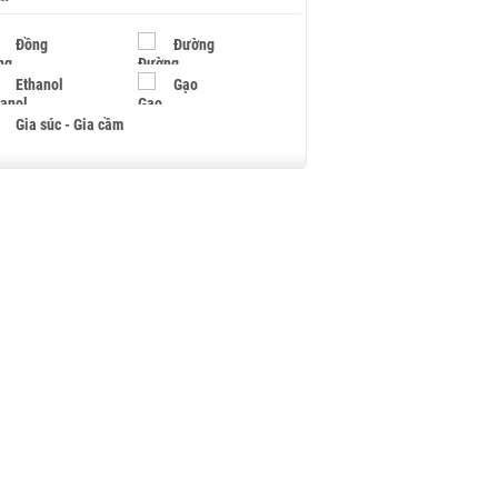
Đồng
Đường
Ethanol
Gạo
Gia súc - Gia cầm
Giấy
Gỗ
Hạt điều
Hồ tiêu - Hạt tiêu
Khí đốt
Kim loại khác
Mắc ca
Muối
Ngũ cốc
Nhựa - Hạt nhựa
Palladium
Phân bón