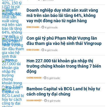
Doanh nghiệp duy nhất sản xuất vàng
mã trên sàn báo lãi tăng 64%, không
vay một đồng nào từ ngân hàng
KINH DOANH
-
4 giờ trước
Con gái tỷ phú Phạm Nhật Vượng lần
đầu tham gia vào hệ sinh thái Vingroup
KINH DOANH
-
4 giờ trước
Hơn 227.000 tài khoản gia nhập thị
trường chứng khoán trong tháng 7 biến
động
CHỨNG KHOÁN
-
5 giờ trước
Bamboo Capital và BCG Land bị hủy tư
cách công ty đại chúng
DOANH NGHIỆP
-
6 giờ trước