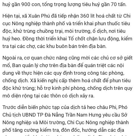
huỷ gần 900 con, tổng trọng lượng tiêu huỷ gần 70 tấn.
Hiện tại, xã Xuân Phú đã tiếp nhận 360 lít hoá chất từ Chi
cục Nông nghiệp thành phố và triển khai phun thuốc tiêu
độc, khử trùng chuồng trại, môi trường, ổ dịch, nơi tiêu
huỷ heo. Đồng thời triển khai Tổ chốt chặn lưu động, kiểm
tra tại các chợ, các khu buôn bán trên địa bàn.
Ngoài ra, cơ quan chức năng cũng mời các chủ cơ sở giết
mổ, Ban quản lý chợ trên địa bàn để quán triệt các nội
dung về thực hiện các quy định trong công tác phòng,
chống dịch. Xã kiến nghị cấp thêm hoá chất để phun tiêu
độc khử trùng; hỗ trợ kinh phí phòng, chống dịch trên quy
mô diện rộng tại các thôn có dịch xảy ra.
Trước diễn biến phức tạp của dịch tả heo châu Phi, Phó
Chủ tịch UBND TP Đà Nẵng Trần Nam Hưng yêu cầu Sở
Nông nghiệp và Môi trường, Chi Cục Nông nghiệp thành
phố tăng cường kiểm tra, đôn đốc, hướng dẫn các địa