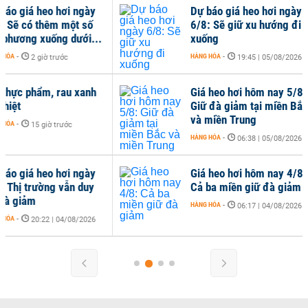
Dự báo giá heo hơi ngày
Nhậ
6/8: Sẽ giữ xu hướng đi
mạn
xuống
HÀNG
HÀNG HÓA
-
19:45 | 05/08/2026
Giá heo hơi hôm nay 5/8:
Giá
Giữ đà giảm tại miền Bắc
sâu
và miền Trung
HÀNG
HÀNG HÓA
-
06:38 | 05/08/2026
Giá heo hơi hôm nay 4/8:
Cả ba miền giữ đà giảm
HÀNG HÓA
-
06:17 | 04/08/2026