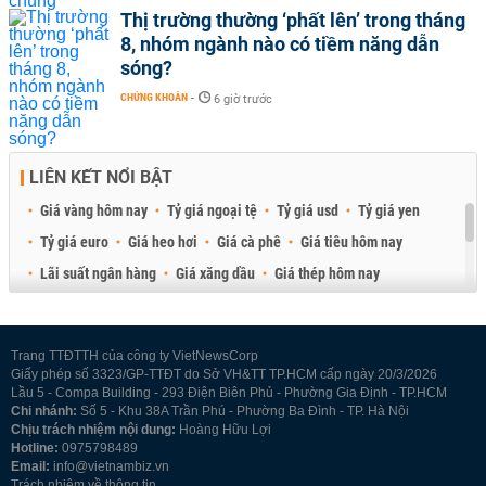
Thị trường thường ‘phất lên’ trong tháng
8, nhóm ngành nào có tiềm năng dẫn
sóng?
CHỨNG KHOÁN
-
6 giờ trước
LIÊN KẾT NỔI BẬT
Giá vàng hôm nay
Tỷ giá ngoại tệ
Tỷ giá usd
Tỷ giá yen
Tỷ giá euro
Giá heo hơi
Giá cà phê
Giá tiêu hôm nay
Lãi suất ngân hàng
Giá xăng dầu
Giá thép hôm nay
Giá sầu riêng
Giá thịt heo
Giá gạo
Giá cao su
Best Retail Brokers
Diễn đàn đầu tư Việt Nam 2026
Trang TTĐTTH của công ty VietNewsCorp
Giấy phép số 3323/GP-TTĐT do Sở VH&TT TP.HCM cấp ngày 20/3/2026
Lầu 5 - Compa Building - 293 Điện Biên Phủ - Phường Gia Định - TP.HCM
Chi nhánh:
Số 5 - Khu 38A Trần Phú - Phường Ba Đình - TP. Hà Nội
Chịu trách nhiệm nội dung:
Hoàng Hữu Lợi
Hotline:
0975798489
Email:
info@vietnambiz.vn
Trách nhiệm về thông tin