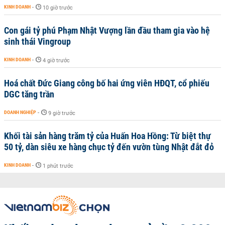
KINH DOANH
-
10 giờ trước
Con gái tỷ phú Phạm Nhật Vượng lần đầu tham gia vào hệ
sinh thái Vingroup
KINH DOANH
-
4 giờ trước
Hoá chất Đức Giang công bố hai ứng viên HĐQT, cổ phiếu
DGC tăng trần
DOANH NGHIỆP
-
9 giờ trước
Khối tài sản hàng trăm tỷ của Huấn Hoa Hồng: Từ biệt thự
50 tỷ, dàn siêu xe hàng chục tỷ đến vườn tùng Nhật đắt đỏ
KINH DOANH
-
1 phút trước