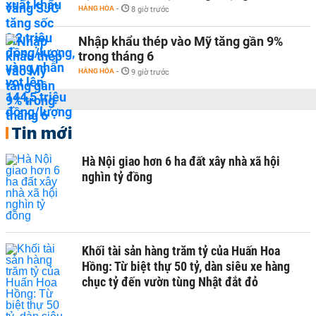
HÀNG HÓA
-
8 giờ trước
Nhập khẩu thép vào Mỹ tăng gần 9%
trong tháng 6
HÀNG HÓA
-
9 giờ trước
Tin mới
Hà Nội giao hơn 6 ha đất xây nhà xã hội
nghìn tỷ đồng
Khối tài sản hàng trăm tỷ của Huấn Hoa
Hồng: Từ biệt thự 50 tỷ, dàn siêu xe hàng
chục tỷ đến vườn tùng Nhật đắt đỏ