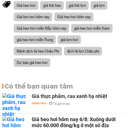
Giá heo hơi
giá thịt heo
giá thịt lợn
giá lợn
Giá lợn hơi hôm nay
Giá heo hơi hôm nay
Giá heo hơi miền Bắc hôm nay
giá heo hơi miền Nam
giá heo hơi miền Trung
giá lợn hơi
Bệnh dịch tả heo Châu Phi
dịch tả lợn Châu phi
Dự báo giá heo hơi
Có thể bạn quan tâm
Giá thực phẩm, rau xanh hạ nhiệt
HÀNG HÓA
-
15 giờ trước
Giá heo hơi hôm nay 6/8: Xuống dưới
mức 60.000 đồng/kg ở một số địa