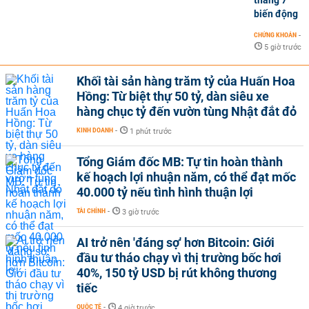
biến động
CHỨNG KHOÁN
-
5 giờ trước
Khối tài sản hàng trăm tỷ của Huấn Hoa
Hồng: Từ biệt thự 50 tỷ, dàn siêu xe
hàng chục tỷ đến vườn tùng Nhật đắt đỏ
KINH DOANH
-
1 phút trước
Tổng Giám đốc MB: Tự tin hoàn thành
kế hoạch lợi nhuận năm, có thể đạt mốc
40.000 tỷ nếu tình hình thuận lợi
TÀI CHÍNH
-
3 giờ trước
AI trở nên 'đáng sợ' hơn Bitcoin: Giới
đầu tư tháo chạy vì thị trường bốc hơi
40%, 150 tỷ USD bị rút không thương
tiếc
QUỐC TẾ
-
4 giờ trước