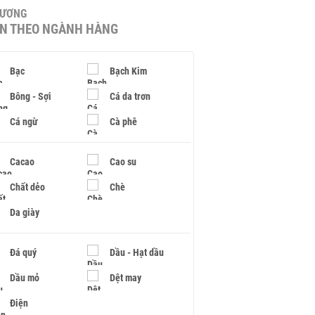
HƯƠNG
IN THEO NGÀNH HÀNG
Bạc
Bạch Kim
Bông - Sợi
Cá da trơn
Cá ngừ
Cà phê
Cacao
Cao su
Chất dẻo
Chè
Da giày
Đá quý
Dầu - Hạt dầu
Dầu mỏ
Dệt may
Điện