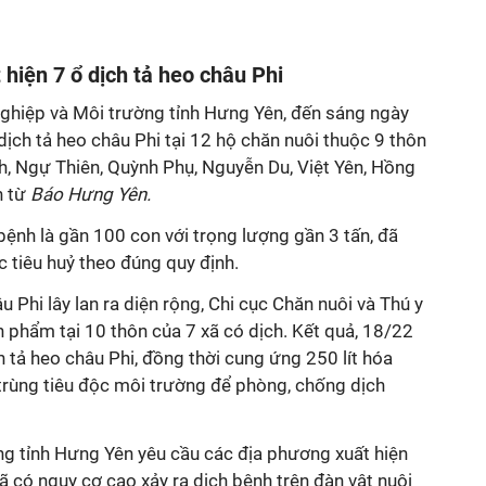
hiện 7 ổ dịch tả heo châu Phi
ghiệp và Môi trường tỉnh Hưng Yên, đến sáng ngày
 dịch tả heo châu Phi tại 12 hộ chăn nuôi thuộc 9 thôn
h, Ngự Thiên, Quỳnh Phụ, Nguyễn Du, Việt Yên, Hồng
n từ
Báo Hưng Yên.
ệnh là gần 100 con với trọng lượng gần 3 tấn, đã
 tiêu huỷ theo đúng quy định.
 Phi lây lan ra diện rộng, Chi cục Chăn nuôi và Thú y
 phẩm tại 10 thôn của 7 xã có dịch. Kết quả, 18/22
h tả heo châu Phi, đồng thời cung ứng 250 lít hóa
 trùng tiêu độc môi trường để phòng, chống dịch
g tỉnh Hưng Yên yêu cầu các địa phương xuất hiện
xã có nguy cơ cao xảy ra dịch bệnh trên đàn vật nuôi