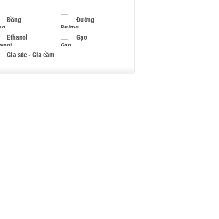
Đồng
Đường
Ethanol
Gạo
Gia súc - Gia cầm
Giấy
Gỗ
Hạt điều
Hồ tiêu - Hạt tiêu
Khí đốt
Kim loại khác
Mắc ca
Muối
Ngũ cốc
Nhựa - Hạt nhựa
Palladium
Phân bón