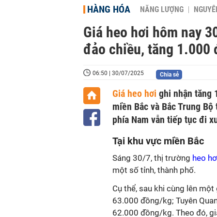
HÀNG HÓA
NĂNG LƯỢNG
NGUYÊN
Giá heo hơi hôm nay 30
đảo chiều, tăng 1.000 
06:50 | 30/07/2025
Chia sẻ
Giá heo hơi
ghi nhận tăng 
miền Bắc và Bắc Trung Bộ t
phía Nam vẫn tiếp tục đi x
Tại khu vực miền Bắc
Sáng 30/7, thị trường
heo hơ
một số tỉnh, thành phố.
Cụ thể, sau khi cùng lên một 
63.000 đồng/kg; Tuyên Quang
62.000 đồng/kg. Theo đó, giá