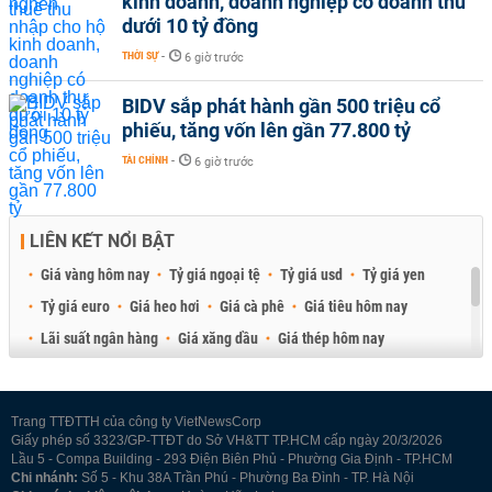
kinh doanh, doanh nghiệp có doanh thu
dưới 10 tỷ đồng
THỜI SỰ
-
6 giờ trước
BIDV sắp phát hành gần 500 triệu cổ
phiếu, tăng vốn lên gần 77.800 tỷ
TÀI CHÍNH
-
6 giờ trước
LIÊN KẾT NỔI BẬT
Giá vàng hôm nay
Tỷ giá ngoại tệ
Tỷ giá usd
Tỷ giá yen
Tỷ giá euro
Giá heo hơi
Giá cà phê
Giá tiêu hôm nay
Lãi suất ngân hàng
Giá xăng dầu
Giá thép hôm nay
Giá sầu riêng
Giá thịt heo
Giá gạo
Giá cao su
Best Retail Brokers
Diễn đàn đầu tư Việt Nam 2026
Trang TTĐTTH của công ty VietNewsCorp
Giấy phép số 3323/GP-TTĐT do Sở VH&TT TP.HCM cấp ngày 20/3/2026
Lầu 5 - Compa Building - 293 Điện Biên Phủ - Phường Gia Định - TP.HCM
Chi nhánh:
Số 5 - Khu 38A Trần Phú - Phường Ba Đình - TP. Hà Nội