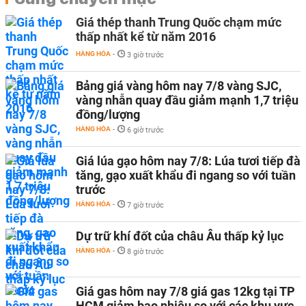
Giá thép thanh Trung Quốc chạm mức
thấp nhất kể từ năm 2016
HÀNG HÓA
-
3 giờ trước
Bảng giá vàng hôm nay 7/8 vàng SJC,
vàng nhẫn quay đầu giảm mạnh 1,7 triệu
đồng/lượng
HÀNG HÓA
-
6 giờ trước
Giá lúa gạo hôm nay 7/8: Lúa tươi tiếp đà
tăng, gạo xuất khẩu đi ngang so với tuần
trước
HÀNG HÓA
-
7 giờ trước
Dự trữ khí đốt của châu Âu thấp kỷ lục
HÀNG HÓA
-
8 giờ trước
Giá gas hôm nay 7/8 giá gas 12kg tại TP
HCM giảm bao nhiêu so với các khu vực