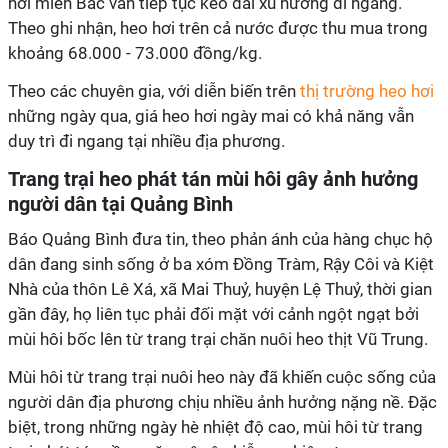
hơi miền Bắc vẫn tiếp tục kéo dài xu hướng đi ngang.
Theo ghi nhận, heo hơi trên cả nước được thu mua trong
khoảng 68.000 - 73.000 đồng/kg.
Theo các chuyên gia, với diễn biến trên
thị trường heo hơi
những ngày qua, giá heo hơi ngày mai có khả năng vẫn
duy trì đi ngang tại nhiều địa phương.
Trang trại heo phát tán mùi hôi gây ảnh hưởng
người dân tại Quảng Bình
Báo Quảng Bình đưa tin, theo phản ánh của hàng chục hộ
dân đang sinh sống ở ba xóm Đồng Tràm, Rậy Côi và Kiệt
Nhà của thôn Lê Xá, xã Mai Thuỷ, huyện Lệ Thuỷ, thời gian
gần đây, họ liên tục phải đối mặt với cảnh ngột ngạt bởi
mùi hôi bốc lên từ trang trại chăn nuôi heo thịt Vũ Trung.
Mùi hôi từ trang trại nuôi heo này đã khiến cuộc sống của
người dân địa phương chịu nhiều ảnh hưởng nặng nề. Đặc
biệt, trong những ngày hè nhiệt độ cao, mùi hôi từ trang