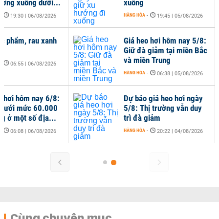
ương xuống dưới...
xuống
-
HÀNG HÓA
-
19:30 | 06/08/2026
19:45 | 05/08/2026
ực phẩm, rau xanh
Giá heo hơi hôm nay 5/8:
t
Giữ đà giảm tại miền Bắc
và miền Trung
-
06:55 | 06/08/2026
HÀNG HÓA
-
06:38 | 05/08/2026
o hơi hôm nay 6/8:
Dự báo giá heo hơi ngày
 dưới mức 60.000
5/8: Thị trường vẫn duy
g ở một số địa...
trì đà giảm
-
HÀNG HÓA
-
06:08 | 06/08/2026
20:22 | 04/08/2026
Cùng chuyên mục