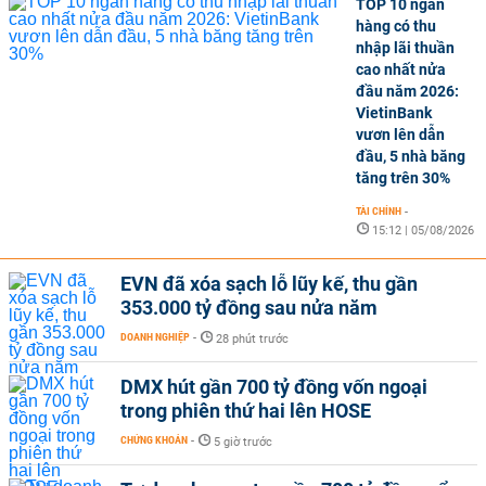
TOP 10 ngân
hàng có thu
nhập lãi thuần
cao nhất nửa
đầu năm 2026:
VietinBank
vươn lên dẫn
đầu, 5 nhà băng
tăng trên 30%
TÀI CHÍNH
-
15:12 | 05/08/2026
EVN đã xóa sạch lỗ lũy kế, thu gần
353.000 tỷ đồng sau nửa năm
DOANH NGHIỆP
-
28 phút trước
DMX hút gần 700 tỷ đồng vốn ngoại
trong phiên thứ hai lên HOSE
CHỨNG KHOÁN
-
5 giờ trước