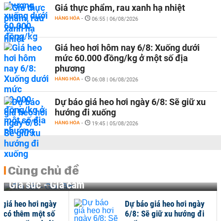
Giá thực phẩm, rau xanh hạ nhiệt
HÀNG HÓA
-
06:55 | 06/08/2026
Giá heo hơi hôm nay 6/8: Xuống dưới
mức 60.000 đồng/kg ở một số địa
phương
HÀNG HÓA
-
06:08 | 06/08/2026
Dự báo giá heo hơi ngày 6/8: Sẽ giữ xu
hướng đi xuống
HÀNG HÓA
-
19:45 | 05/08/2026
Cùng chủ đề
Gia súc - Gia cầm
 giá heo hơi ngày
Dự báo giá heo hơi ngày
ẽ có thêm một số
6/8: Sẽ giữ xu hướng đi