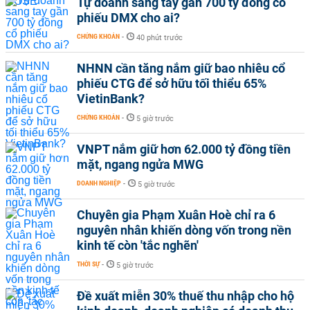
Tự doanh sang tay gần 700 tỷ đồng cổ
phiếu DMX cho ai?
CHỨNG KHOÁN
-
40 phút trước
NHNN cần tăng nắm giữ bao nhiêu cổ
phiếu CTG để sở hữu tối thiểu 65%
VietinBank?
CHỨNG KHOÁN
-
5 giờ trước
VNPT nắm giữ hơn 62.000 tỷ đồng tiền
mặt, ngang ngửa MWG
DOANH NGHIỆP
-
5 giờ trước
Chuyên gia Phạm Xuân Hoè chỉ ra 6
nguyên nhân khiến dòng vốn trong nền
kinh tế còn 'tắc nghẽn'
THỜI SỰ
-
5 giờ trước
Đề xuất miễn 30% thuế thu nhập cho hộ