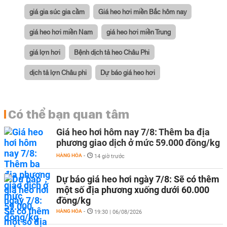
giá gia súc gia cầm
Giá heo hơi miền Bắc hôm nay
giá heo hơi miền Nam
giá heo hơi miền Trung
giá lợn hơi
Bệnh dịch tả heo Châu Phi
dịch tả lợn Châu phi
Dự báo giá heo hơi
Có thể bạn quan tâm
Giá heo hơi hôm nay 7/8: Thêm ba địa
phương giao dịch ở mức 59.000 đồng/kg
HÀNG HÓA
-
14 giờ trước
Dự báo giá heo hơi ngày 7/8: Sẽ có thêm
một số địa phương xuống dưới 60.000
đồng/kg
HÀNG HÓA
-
19:30 | 06/08/2026