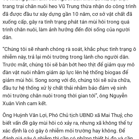
trang trại chăn nuôi heo Vũ Trung thừa nhận do công trình
đã được đầu tư xây dựng gần 10 năm, cơ sở vật chất đã
xuống cấp, gây ra tình trạng phát tán mùi hôi trong quá
trình chăn nuôi, làm ảnh hưởng đến đời sống của người
dân.
“Chúng tôi sẽ nhanh chóng rà soát, khắc phục tình trạng ô
nhiễm này, trả lại môi trường trong lành cho người dân.
Trước mắt, chúng tôi sẽ bán bớt heo thịt để giảm quy mô
đàn vật nuôi nhằm giảm áp lực lên hệ thống biogas để
giảm mùi hôi. Song song với đó, chúng tôi sẽ sửa chữa,
đầu tư hệ thống xử lý chất thải nhằm bảo đảm vệ sinh
môi trường chăn nuôi trong thời gian tới”, ông Nguyễn
Xuân Vinh cam kết.
Ông Huỳnh Văn Lợi, Phó Chủ tịch UBND xã Mai Thuỷ, cho
biết vấn đề gây mùi hôi có xảy ra, nhưng xã không thể tự
xác định là có gây ô nhiễm môi trường hay không. Để
đánh giá gây ô nhiễm thì cần có những thiết bị đo và cần