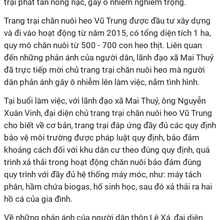
trại phát tán nồng nặc, gây ô nhiễm nghiêm trọng.
Trang trại chăn nuôi heo Vũ Trung được đầu tư xây dựng
và đi vào hoạt động từ năm 2015, có tổng diện tích 1 ha,
quy mô chăn nuôi từ 500 - 700 con heo thịt. Liên quan
đến những phản ánh của người dân, lãnh đạo xã Mai Thuỷ
đã trực tiếp mời chủ trang trại chăn nuôi heo mà người
dân phản ánh gây ô nhiễm lên làm việc, nắm tình hình.
Tại buổi làm việc, với lãnh đạo xã Mai Thuỷ, ông Nguyễn
Xuân Vinh, đại diện chủ trang trại chăn nuôi heo Vũ Trung
cho biết về cơ bản, trang trại đáp ứng đầy đủ các quy định
bảo vệ môi trường được pháp luật quy định, bảo đảm
khoảng cách đối với khu dân cư theo đúng quy định, quá
trình xả thải trong hoạt động chăn nuôi bảo đảm đúng
quy trình với đầy đủ hệ thống máy móc, như: máy tách
phân, hầm chứa biogas, hố sinh học, sau đó xả thải ra hai
hồ cá của gia đình.
Về những phản ánh của người dân thôn Lê Xá, đại diện