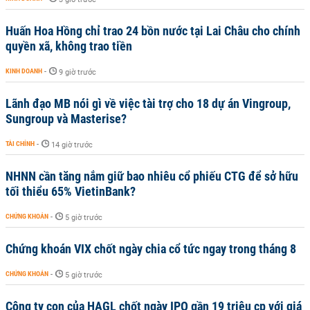
Huấn Hoa Hồng chỉ trao 24 bồn nước tại Lai Châu cho chính
quyền xã, không trao tiền
KINH DOANH
-
9 giờ trước
Lãnh đạo MB nói gì về việc tài trợ cho 18 dự án Vingroup,
Sungroup và Masterise?
TÀI CHÍNH
-
14 giờ trước
NHNN cần tăng nắm giữ bao nhiêu cổ phiếu CTG để sở hữu
tối thiểu 65% VietinBank?
CHỨNG KHOÁN
-
5 giờ trước
Chứng khoán VIX chốt ngày chia cổ tức ngay trong tháng 8
CHỨNG KHOÁN
-
5 giờ trước
Công ty con của HAGL chốt ngày IPO gần 19 triệu cp với giá