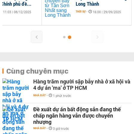
 Chính phủ đề...
Long Thành
THỜI SỰ
-
11:03 | 08/12/2025
16:00 | 29/09/2025
Cùng chuyên mục
Hàng trăm người sập bẫy nhà ở xã hội và
4 dự án 'ma' ở TP HCM
NHÀ ĐẤT
-
1 phút trước
Đề xuất dự án bất động sản đang thế
chấp ngân hàng vẫn được chuyển
nhượng
NHÀ ĐẤT
-
3 giờ trước