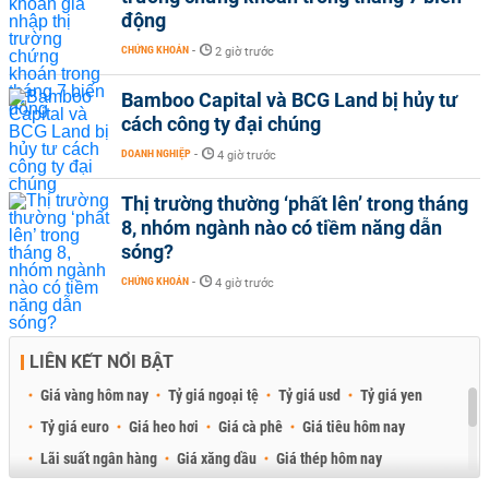
động
CHỨNG KHOÁN
-
2 giờ trước
Bamboo Capital và BCG Land bị hủy tư
cách công ty đại chúng
DOANH NGHIỆP
-
4 giờ trước
Thị trường thường ‘phất lên’ trong tháng
8, nhóm ngành nào có tiềm năng dẫn
sóng?
CHỨNG KHOÁN
-
4 giờ trước
LIÊN KẾT NỔI BẬT
Giá vàng hôm nay
Tỷ giá ngoại tệ
Tỷ giá usd
Tỷ giá yen
Tỷ giá euro
Giá heo hơi
Giá cà phê
Giá tiêu hôm nay
Lãi suất ngân hàng
Giá xăng dầu
Giá thép hôm nay