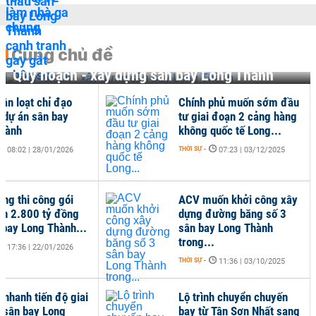
Cùng chủ đề
Quy hoạch - xây dựng sân bay Long Thành
ận loạt chỉ đạo
Chính phủ muốn sớm đầu
i dự án sân bay
tư giai đoạn 2 cảng hàng
hành
không quốc tế Long...
THỜI SỰ
-
08:02 | 28/01/2026
07:23 | 03/12/2025
ợng thi công gói
ACV muốn khởi công xây
ơn 2.800 tỷ đồng
dựng đường băng số 3
n bay Long Thành...
sân bay Long Thành
trong...
17:36 | 22/01/2026
THỜI SỰ
-
11:36 | 03/10/2025
 nhanh tiến độ giai
Lộ trình chuyển chuyến
 sân bay Long
bay từ Tân Sơn Nhất sang