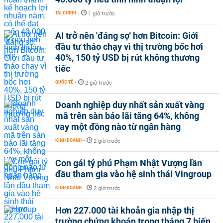
TÀI CHÍNH
-
1 giờ trước
AI trở nên 'đáng sợ' hơn Bitcoin: Giới
đầu tư tháo chạy vì thị trường bốc hơi
40%, 150 tỷ USD bị rút không thương
tiếc
QUỐC TẾ
-
2 giờ trước
Doanh nghiệp duy nhất sản xuất vàng
mã trên sàn báo lãi tăng 64%, không
vay một đồng nào từ ngân hàng
KINH DOANH
-
2 giờ trước
Con gái tỷ phú Phạm Nhật Vượng lần
đầu tham gia vào hệ sinh thái Vingroup
KINH DOANH
-
2 giờ trước
Hơn 227.000 tài khoản gia nhập thị
trường chứng khoán trong tháng 7 biến