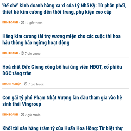
'Đế chế’ kinh doanh hàng xa xỉ của Lý Nhã Kỳ: Từ phân phối,
thiết kế kim cương đến thời trang, phụ kiện cao cấp
KINH DOANH
-
12 giờ trước
Hãng kim cương tài trợ vương miện cho các cuộc thi hoa
hậu thông báo ngừng hoạt động
KINH DOANH
-
7 giờ trước
Hoá chất Đức Giang công bố hai ứng viên HĐQT, cổ phiếu
DGC tăng trần
DOANH NGHIỆP
-
7 giờ trước
Con gái tỷ phú Phạm Nhật Vượng lần đầu tham gia vào hệ
sinh thái Vingroup
KINH DOANH
-
2 giờ trước
Khối tài sản hàng trăm tỷ của Huấn Hoa Hồng: Từ biệt thự