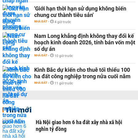
'Giới hạn thời hạn sử dụng không biến
chung cư thành tiêu sản'
NHÀ ĐẤT
-
4 giờ trước
Nam Long khẳng định không thay đổi kế
hoạch kinh doanh 2026, tính bán vốn một
số dự án
NHÀ ĐẤT
-
10 giờ trước
Kinh Bắc dự kiến cho thuê tối thiểu 100
ha đất công nghiệp trong nửa cuối năm
NHÀ ĐẤT
-
11 giờ trước
Tin mới
Hà Nội giao hơn 6 ha đất xây nhà xã hội
nghìn tỷ đồng