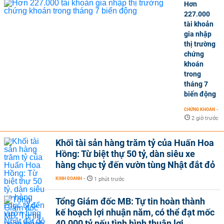
Hơn
227.000
tài khoản
gia nhập
thị trường
chứng
khoán
trong
tháng 7
biến động
CHỨNG KHOÁN
-
2 giờ trước
Khối tài sản hàng trăm tỷ của Huấn Hoa
Hồng: Từ biệt thự 50 tỷ, dàn siêu xe
hàng chục tỷ đến vườn tùng Nhật đắt đỏ
KINH DOANH
-
1 phút trước
Tổng Giám đốc MB: Tự tin hoàn thành
kế hoạch lợi nhuận năm, có thể đạt mốc
40.000 tỷ nếu tình hình thuận lợi