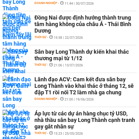
DOANH NGHIỆP
-
11:44 | 30/07/2026
Đồng Nai được định hướng thành trung
tâm hàng không của châu Á - Thái Bình
Dương
THỜI SỰ
-
15:58 | 22/07/2026
Sân bay Long Thành dự kiến khai thác
thương mại từ 1/12
THỜI SỰ
-
21:06 | 13/07/2026
Lãnh đạo ACV: Cam kết đưa sân bay
Long Thành vào khai thác ở tháng 12, sẽ
đập T1 rồi nối T2 làm nhà ga chung
DOANH NGHIỆP
-
21:00 | 19/06/2026
Áp lực từ các dự án hàng chục tỷ USD,
nhà thầu sân bay Long Thành cạnh tranh
gay gắt nhân sự
THỜI SỰ
-
15:23 | 25/05/2026