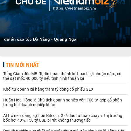
dự án cao tốc Đà Nẵng - Quảng Ngãi
TIN MỚI NHẤT
Tổng Giám đốc MB: Tự tin hoàn thành kế hoạch lợi nhuận năm, có
thể đạt mốc 40.000 tỷ nếu tình hình thuận lợi
Khối tự doanh xả hàng trăm tỷ đồng cổ phiếu GEX
Huấn Hoa Hồng là Chủ tịch doanh nghiệp vốn 100 tỷ, góp cổ phần
trong hai doanh nghiệp khác
AI trở nên 'đáng sợ' hơn Bitcoin: Giới đầu tư tháo chạy vì thị trường
bốc hơi 40%, 150 tỷ USD bị rút không thương tiếc
Doanh nghiệp duy nhất sản xuất vàng mã trên sàn báo lãi tăng 64%,