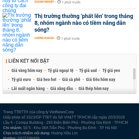
DOANH NGHIỆP
-
1 phút trước
Thị trường thường ‘phất lên’ trong tháng
8, nhóm ngành nào có tiềm năng dẫn
sóng?
CHỨNG KHOÁN
-
1 phút trước
LIÊN KẾT NỔI BẬT
Giá vàng hôm nay
Tỷ giá ngoại tệ
Tỷ giá usd
Tỷ giá yen
Tỷ giá euro
Giá heo hơi
Giá cà phê
Giá tiêu hôm nay
Lãi suất ngân hàng
Giá xăng dầu
Giá thép hôm nay
Giá sầu riêng
Giá thịt heo
Giá gạo
Giá cao su
Best Retail Brokers
Diễn đàn đầu tư Việt Nam 2026
Trang TTĐTTH của công ty VietNewsCorp
Giấy phép số 3323/GP-TTĐT do Sở VH&TT TP.HCM cấp ngày 20/3/2026
Lầu 5 - Compa Building - 293 Điện Biên Phủ - Phường Gia Định - TP.HCM
Chi nhánh:
Số 5 - Khu 38A Trần Phú - Phường Ba Đình - TP. Hà Nội
Chịu trách nhiệm nội dung:
Hoàng Hữu Lợi
Hotline:
0975798489