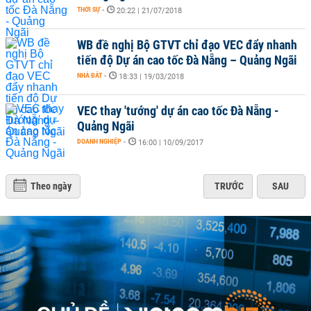
THỜI SỰ
-
20:22 | 21/07/2018
WB đề nghị Bộ GTVT chỉ đạo VEC đẩy nhanh
tiến độ Dự án cao tốc Đà Nẵng – Quảng Ngãi
NHÀ ĐẤT
-
18:33 | 19/03/2018
VEC thay 'tướng' dự án cao tốc Đà Nẵng -
Quảng Ngãi
DOANH NGHIỆP
-
16:00 | 10/09/2017
Theo ngày
TRƯỚC
SAU