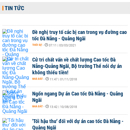
TIN TỨC
Đề nghị truy tố các bị can trong vụ đường cao
tốc Đà Nẵng - Quảng Ngãi
THỜI SỰ
-
07:11 | 03/03/2021
Cử tri chất vấn về chất lượng Cao tốc Đà
Nẵng-Quảng Ngãi, Bộ trưởng Thể nói dự án
không thiếu tiền!
NHÀ ĐẤT
-
11:47 | 01/11/2018
Ngổn ngang Dự án Cao tốc Đà Nẵng - Quảng
Ngãi
NHÀ ĐẤT
-
13:42 | 10/08/2018
'Tối hậu thư' đối với dự án cao tốc Đà Nẵng -
Quảng Ngãi