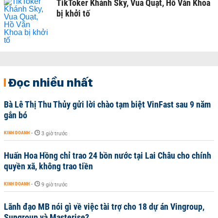
TikToker Khánh Sky, Vua Quạt, Hồ Văn Khoa
bị khởi tố
Đọc nhiều nhất
Bà Lê Thị Thu Thủy gửi lời chào tạm biệt VinFast sau 9 năm
gắn bó
KINH DOANH
-
3 giờ trước
Huấn Hoa Hồng chỉ trao 24 bồn nước tại Lai Châu cho chính
quyền xã, không trao tiền
KINH DOANH
-
9 giờ trước
Lãnh đạo MB nói gì về việc tài trợ cho 18 dự án Vingroup,
Sungroup và Masterise?