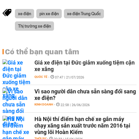
xe điện
pin xe điện
xe điện Trung Quốc
Thị trường xe điện
Có thể bạn quan tâm
Giá xe điện tại Đức giảm xuống tiệm cận
xe xăng
QUỐC TẾ
-
07:47 | 21/07/2026
Vì sao người dân chưa sẵn sàng đổi sang
xe điện?
KINH DOANH
-
22:58 | 26/06/2026
Hà Nội thí điểm hạn chế xe gắn máy
chạy xăng sản xuất trước năm 2016 tại
vùng lõi Hoàn Kiếm
THỜI SỰ
-