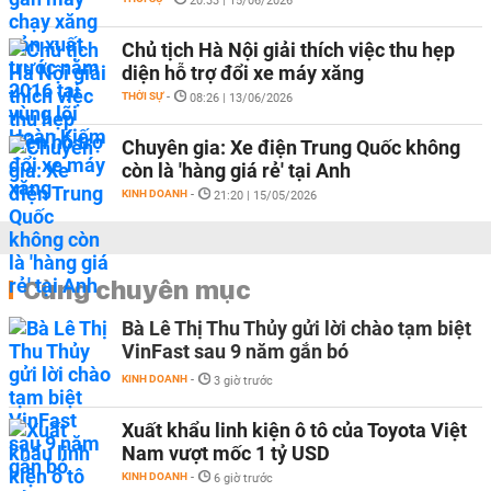
20:33 | 15/06/2026
Chủ tịch Hà Nội giải thích việc thu hẹp
diện hỗ trợ đổi xe máy xăng
THỜI SỰ
-
08:26 | 13/06/2026
Chuyên gia: Xe điện Trung Quốc không
còn là 'hàng giá rẻ' tại Anh
KINH DOANH
-
21:20 | 15/05/2026
Cùng chuyên mục
Bà Lê Thị Thu Thủy gửi lời chào tạm biệt
VinFast sau 9 năm gắn bó
KINH DOANH
-
3 giờ trước
Xuất khẩu linh kiện ô tô của Toyota Việt
Nam vượt mốc 1 tỷ USD
KINH DOANH
-
6 giờ trước