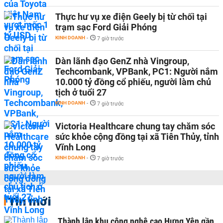
Thực hư vụ xe điện Geely bị từ chối tại
trạm sạc Ford Giải Phóng
KINH DOANH
-
7 giờ trước
Dàn lãnh đạo GenZ nhà Vingroup,
Techcombank, VPBank, PC1: Người nắm
10.000 tỷ đồng cổ phiếu, người làm chủ
tịch ở tuổi 27
KINH DOANH
-
7 giờ trước
Victoria Healthcare chung tay chăm sóc
sức khỏe cộng đồng tại xã Tiên Thủy, tỉnh
Vĩnh Long
KINH DOANH
-
7 giờ trước
Tin mới
Thành lập khu công nghệ cao Hưng Yên gần