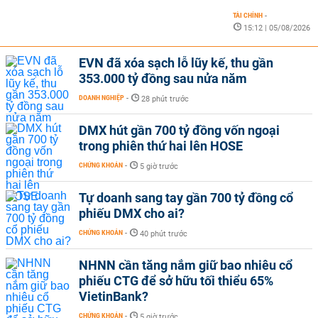
TÀI CHÍNH
-
15:12 | 05/08/2026
EVN đã xóa sạch lỗ lũy kế, thu gần
353.000 tỷ đồng sau nửa năm
DOANH NGHIỆP
-
28 phút trước
DMX hút gần 700 tỷ đồng vốn ngoại
trong phiên thứ hai lên HOSE
CHỨNG KHOÁN
-
5 giờ trước
Tự doanh sang tay gần 700 tỷ đồng cổ
phiếu DMX cho ai?
CHỨNG KHOÁN
-
40 phút trước
NHNN cần tăng nắm giữ bao nhiêu cổ
phiếu CTG để sở hữu tối thiểu 65%
VietinBank?
CHỨNG KHOÁN
-
5 giờ trước