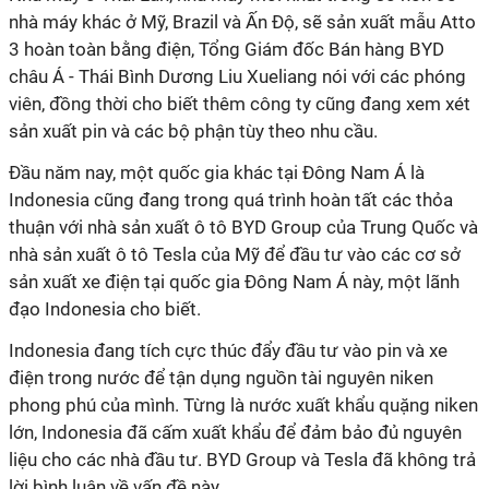
nhà máy khác ở Mỹ, Brazil và Ấn Độ, sẽ sản xuất mẫu Atto
3 hoàn toàn bằng điện, Tổng Giám đốc Bán hàng BYD
châu Á - Thái Bình Dương Liu Xueliang nói với các phóng
viên, đồng thời cho biết thêm công ty cũng đang xem xét
sản xuất pin và các bộ phận tùy theo nhu cầu.
Đầu năm nay, một quốc gia khác tại Đông Nam Á là
Indonesia cũng đang trong quá trình hoàn tất các thỏa
thuận với nhà sản xuất ô tô BYD Group của Trung Quốc và
nhà sản xuất ô tô Tesla của Mỹ để đầu tư vào các cơ sở
sản xuất xe điện tại quốc gia Đông Nam Á này, một lãnh
đạo Indonesia cho biết.
Indonesia đang tích cực thúc đẩy đầu tư vào pin và xe
điện trong nước để tận dụng nguồn tài nguyên niken
phong phú của mình. Từng là nước xuất khẩu quặng niken
lớn, Indonesia đã cấm xuất khẩu để đảm bảo đủ nguyên
liệu cho các nhà đầu tư. BYD Group và Tesla đã không trả
lời bình luận về vấn đề này.