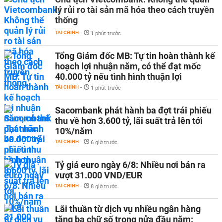
lý rủi ro tài sản mã hóa theo cách truyền
thống
TÀI CHÍNH
-
1 phút trước
Tổng Giám đốc MB: Tự tin hoàn thành kế
hoạch lợi nhuận năm, có thể đạt mốc
40.000 tỷ nếu tình hình thuận lợi
TÀI CHÍNH
-
1 phút trước
Sacombank phát hành ba đợt trái phiếu
thu về hơn 3.600 tỷ, lãi suất trả lên tới
10%/năm
TÀI CHÍNH
-
6 giờ trước
Tỷ giá euro ngày 6/8: Nhiều nơi bán ra
vượt 31.000 VND/EUR
TÀI CHÍNH
-
8 giờ trước
Lãi thuần từ dịch vụ nhiều ngân hàng
tăng ba chữ số trong nửa đầu năm: