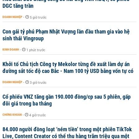
DGC tăng trần
DOANH NGHIỆP
-
5 giờ trước
Con gái tỷ phú Phạm Nhật Vượng lần đầu tham gia vào hệ
sinh thái Vingroup
KINH DOANH
-
1 phút trước
Khởi tố Chủ tịch Công ty Mekolor từng đề xuất làm dự án
đường sắt tốc độ cao Bắc - Nam 100 tỷ USD bằng vốn tự có
DOANH NGHIỆP
-
3 giờ trước
Cổ phiếu VNZ tăng gần 190.000 đồng/cp sau 5 phiên, gấp
đôi giá trong ba tháng
CHỨNG KHOÁN
-
4 giờ trước
84.000 người đồng loạt ‘ném tiền’ trong một phiên TikTok
Live, Content Creator có thể thu hàng trăm triệu qua một