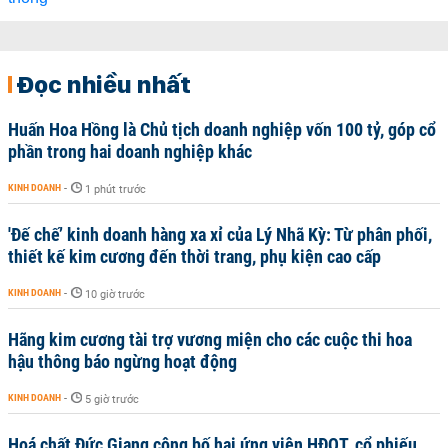
Đọc nhiều nhất
Huấn Hoa Hồng là Chủ tịch doanh nghiệp vốn 100 tỷ, góp cổ
phần trong hai doanh nghiệp khác
KINH DOANH
-
1 phút trước
'Đế chế’ kinh doanh hàng xa xỉ của Lý Nhã Kỳ: Từ phân phối,
thiết kế kim cương đến thời trang, phụ kiện cao cấp
KINH DOANH
-
10 giờ trước
Hãng kim cương tài trợ vương miện cho các cuộc thi hoa
hậu thông báo ngừng hoạt động
KINH DOANH
-
5 giờ trước
Hoá chất Đức Giang công bố hai ứng viên HĐQT, cổ phiếu