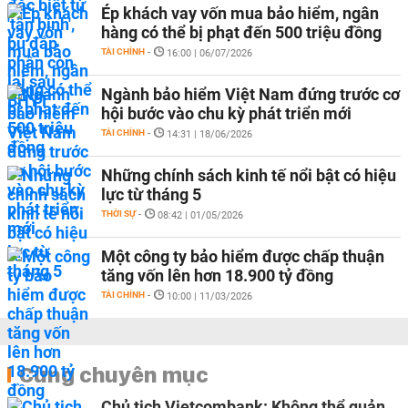
Ép khách vay vốn mua bảo hiểm, ngân
hàng có thể bị phạt đến 500 triệu đồng
TÀI CHÍNH
-
16:00 | 06/07/2026
Ngành bảo hiểm Việt Nam đứng trước cơ
hội bước vào chu kỳ phát triển mới
TÀI CHÍNH
-
14:31 | 18/06/2026
Những chính sách kinh tế nổi bật có hiệu
lực từ tháng 5
THỜI SỰ
-
08:42 | 01/05/2026
Một công ty bảo hiểm được chấp thuận
tăng vốn lên hơn 18.900 tỷ đồng
TÀI CHÍNH
-
10:00 | 11/03/2026
Cùng chuyên mục
Chủ tịch Vietcombank: Không thể quản