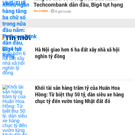
Techcombank dẫn đầu, Big4 tụt hạng
TÀI CHÍNH
-
8 giờ trước
Tin mới
Hà Nội giao hơn 6 ha đất xây nhà xã hội
nghìn tỷ đồng
Khối tài sản hàng trăm tỷ của Huấn Hoa
Hồng: Từ biệt thự 50 tỷ, dàn siêu xe hàng
chục tỷ đến vườn tùng Nhật đắt đỏ