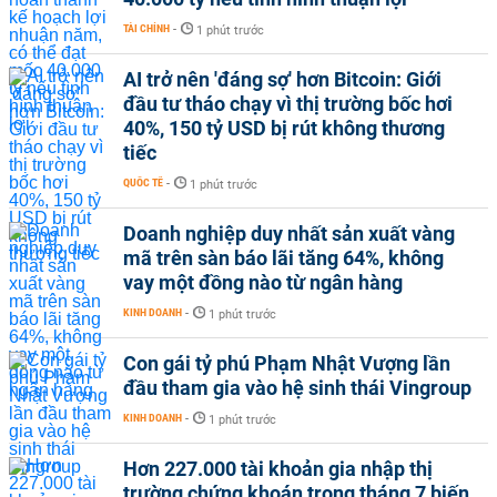
TÀI CHÍNH
-
1 phút trước
AI trở nên 'đáng sợ' hơn Bitcoin: Giới
đầu tư tháo chạy vì thị trường bốc hơi
40%, 150 tỷ USD bị rút không thương
tiếc
QUỐC TẾ
-
1 phút trước
Doanh nghiệp duy nhất sản xuất vàng
mã trên sàn báo lãi tăng 64%, không
vay một đồng nào từ ngân hàng
KINH DOANH
-
1 phút trước
Con gái tỷ phú Phạm Nhật Vượng lần
đầu tham gia vào hệ sinh thái Vingroup
KINH DOANH
-
1 phút trước
Hơn 227.000 tài khoản gia nhập thị
trường chứng khoán trong tháng 7 biến