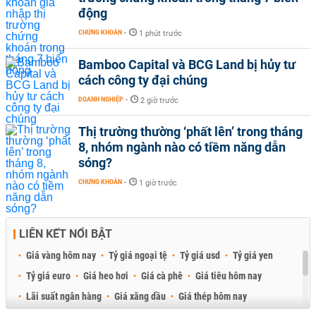
động
CHỨNG KHOÁN
-
1 phút trước
Bamboo Capital và BCG Land bị hủy tư
cách công ty đại chúng
DOANH NGHIỆP
-
2 giờ trước
Thị trường thường ‘phất lên’ trong tháng
8, nhóm ngành nào có tiềm năng dẫn
sóng?
CHỨNG KHOÁN
-
1 giờ trước
LIÊN KẾT NỔI BẬT
Giá vàng hôm nay
Tỷ giá ngoại tệ
Tỷ giá usd
Tỷ giá yen
Tỷ giá euro
Giá heo hơi
Giá cà phê
Giá tiêu hôm nay
Lãi suất ngân hàng
Giá xăng dầu
Giá thép hôm nay