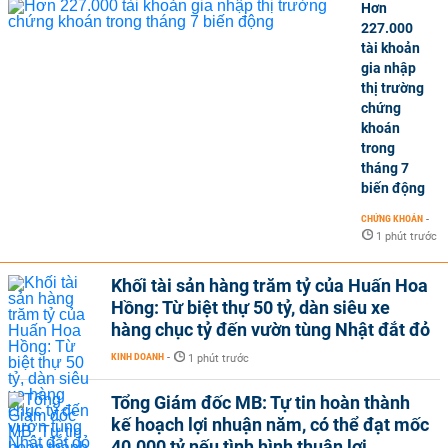
Hơn
227.000
tài khoản
gia nhập
thị trường
chứng
khoán
trong
tháng 7
biến động
CHỨNG KHOÁN
-
1 phút trước
Khối tài sản hàng trăm tỷ của Huấn Hoa
Hồng: Từ biệt thự 50 tỷ, dàn siêu xe
hàng chục tỷ đến vườn tùng Nhật đắt đỏ
KINH DOANH
-
1 phút trước
Tổng Giám đốc MB: Tự tin hoàn thành
kế hoạch lợi nhuận năm, có thể đạt mốc
40.000 tỷ nếu tình hình thuận lợi