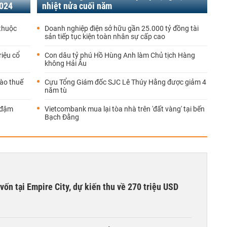
2024
nhiệt nửa cuối năm
 thuộc
Doanh nghiệp điện sở hữu gần 25.000 tỷ đồng tài
sản tiếp tục kiện toàn nhân sự cấp cao
iệu cổ
Con dâu tỷ phú Hồ Hùng Anh làm Chủ tịch Hàng
không Hải Âu
vào thuế
Cựu Tổng Giám đốc SJC Lê Thúy Hằng được giảm 4
năm tù
 đậm
Vietcombank mua lại tòa nhà trên 'đất vàng' tại bến
Bạch Đằng
vốn tại Empire City, dự kiến thu về 270 triệu USD