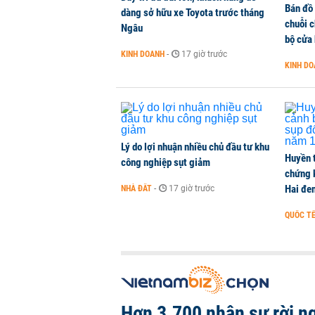
Bán đồ
Dow Jones tăng hơn 250 điểm, tiếp
dàng sở hữu xe Toyota trước tháng
chuỗi 
Ngâu
QUỐC TẾ
-
1 phút trước
bộ cửa
KINH DOANH
-
17 giờ trước
KINH D
'Đế chế’ kinh doanh hàng xa xỉ củ
thời trang, phụ kiện cao cấp
KINH DOANH
-
1 phút trước
Lý do lợi nhuận nhiều chủ đầu tư khu
Huyền 
công nghiệp sụt giảm
chứng 
Hai đe
NHÀ ĐẤT
-
17 giờ trước
QUỐC T
Hơn 3.700 nhân sự rời n