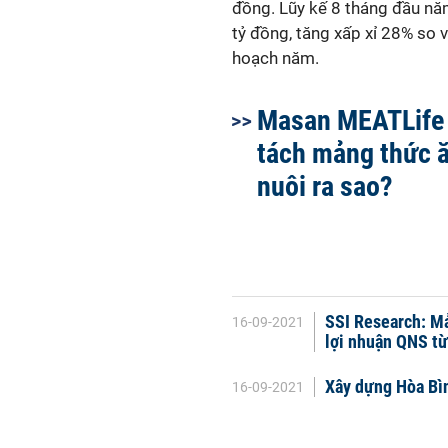
đồng. Lũy kế 8 tháng đầu nă
tỷ đồng, tăng xấp xỉ 28% so
hoạch năm.
Masan MEATLife 
tách mảng thức 
nuôi ra sao?
SSI Research: Mả
16-09-2021
lợi nhuận QNS t
Xây dựng Hòa Bìn
16-09-2021