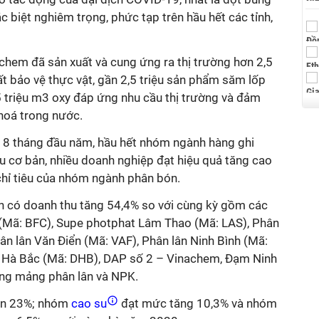
ặc biệt nghiêm trọng, phức tạp trên hầu hết các tỉnh,
chem đã sản xuất và cung ứng ra thị trường hơn 2,5
ất bảo vệ thực vật, gần 2,5 triệu sản phẩm săm lốp
5 triệu m3 oxy đáp ứng nhu cầu thị trường và đảm
 hoá trong nước.
 8 tháng đầu năm, hầu hết nhóm ngành hàng ghi
iêu cơ bản, nhiều doanh nghiệp đạt hiệu quả tăng cao
 chỉ tiêu của nhóm ngành phân bón.
 có doanh thu tăng 54,4% so với cùng kỳ gồm các
(Mã: BFC), Supe photphat Lâm Thao (Mã: LAS), Phân
n lân Văn Điển (Mã: VAF), Phân lân Ninh Bình (Mã:
 Hà Bắc (Mã: DHB), DAP số 2 – Vinachem, Đạm Ninh
rong mảng phân lân và NPK.
ơn 23%; nhóm
cao su
đạt mức tăng 10,3% và nhóm