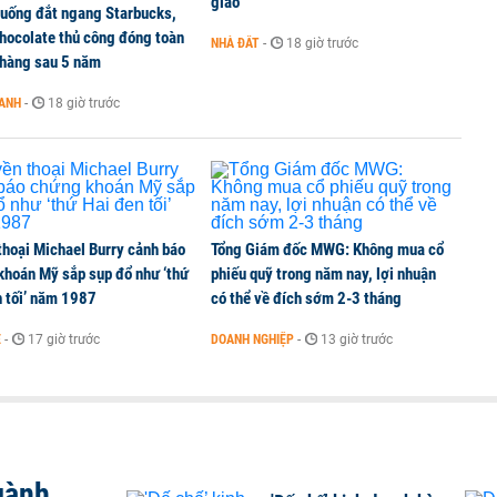
giao
 uống đắt ngang Starbucks,
 tục lập kỷ lục mới
chocolate thủ công đóng toàn
NHÀ ĐẤT
-
18 giờ trước
 hàng sau 5 năm
OANH
-
18 giờ trước
a Lý Nhã Kỳ: Từ phân phối, thiết kế kim cương đến
thoại Michael Burry cảnh báo
Tổng Giám đốc MWG: Không mua cổ
khoán Mỹ sắp sụp đổ như ‘thứ
phiếu quỹ trong năm nay, lợi nhuận
n tối’ năm 1987
có thể về đích sớm 2-3 tháng
Ế
-
17 giờ trước
DOANH NGHIỆP
-
13 giờ trước
gành