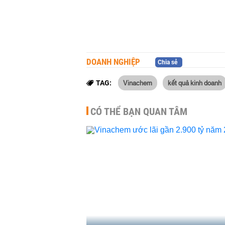
DOANH NGHIỆP
Chia sẻ
Vinachem
kết quả kinh doanh
TAG:
CÓ THỂ BẠN QUAN TÂM