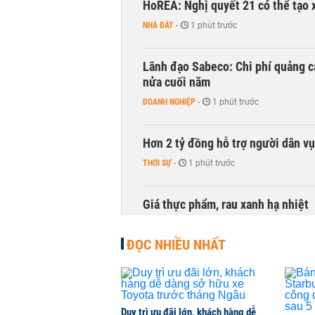
HoREA: Nghị quyết 21 có thể tạo 
NHÀ ĐẤT
-
1 phút trước
Lãnh đạo Sabeco: Chi phí quảng c
nửa cuối năm
DOANH NGHIỆP
-
1 phút trước
Hơn 2 tỷ đồng hỗ trợ người dân v
THỜI SỰ
-
1 phút trước
Giá thực phẩm, rau xanh hạ nhiệt
HÀNG HÓA
-
1 phút trước
ĐỌC NHIỀU NHẤT
Hơn 3.700 nhân sự rời ngành ngâ
TÀI CHÍNH
-
1 phút trước
Duy trì ưu đãi lớn, khách hàng dễ