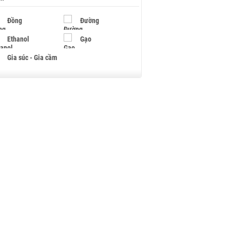
Đồng
Đường
Ethanol
Gạo
Gia súc - Gia cầm
Giấy
Gỗ
Hạt điều
Hồ tiêu - Hạt tiêu
Khí đốt
Kim loại khác
Mắc ca
Muối
Ngũ cốc
Nhựa - Hạt nhựa
Palladium
Phân bón