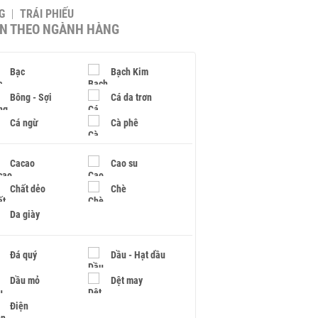
G
TRÁI PHIẾU
IN THEO NGÀNH HÀNG
Bạc
Bạch Kim
Bông - Sợi
Cá da trơn
Cá ngừ
Cà phê
Cacao
Cao su
Chất dẻo
Chè
Da giày
Đá quý
Dầu - Hạt dầu
Dầu mỏ
Dệt may
Điện