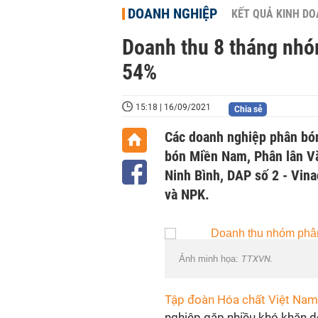
DOANH NGHIỆP
KẾT QUẢ KINH D
Doanh thu 8 tháng nh
54%
15:18 | 16/09/2021
Chia sẻ
Các doanh nghiệp phân bó
bón Miền Nam, Phân lân Vă
Ninh Bình, DAP số 2 - Vin
và NPK.
Ảnh minh họa:
TTXVN.
Tập đoàn Hóa chất Việt Nam
nghiệp gặp nhiều khó khăn d