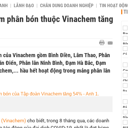
OANH
LÃNH ĐẠO
CHÂN DUNG DOANH NGHIỆP
TIN HOẠT ĐỘN
T
óm phân bón thuộc Vinachem tăng
n của Vinachem gồm Bình Điền, Lâm Thao, Phân
n Điển, Phân lân Ninh Bình, Đạm Hà Bắc, Đạm
achem,... hầu hết hoạt động trong mảng phân lân
 (Vinachem)
cho biết, trong 8 tháng qua, các doanh
o tác động của đại dịch COVID-19, nhất là đợt bùng