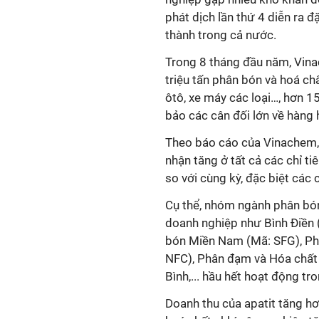
phát dịch lần thứ 4 diễn ra đ
thành trong cả nước.
Trong 8 tháng đầu năm, Vina
triệu tấn phân bón và hoá ch
ôtô, xe máy các loại…, hơn 1
bảo các cân đối lớn về hàng
Theo báo cáo của Vinachem,
nhận tăng ở tất cả các chỉ t
so với cùng kỳ, đặc biệt các
Cụ thể, nhóm ngành phân bón
doanh nghiệp như Bình Điền 
bón Miền Nam (Mã: SFG), Phâ
NFC), Phân đạm và Hóa chất
Bình,... hầu hết hoạt động t
Doanh thu của apatit tăng h