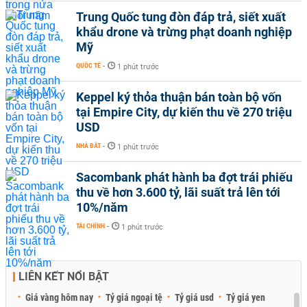
Trung Quốc tung đòn đáp trả, siết xuất
khẩu drone và trừng phạt doanh nghiệp
Mỹ
QUỐC TẾ
-
1 phút trước
Keppel ký thỏa thuận bán toàn bộ vốn
tại Empire City, dự kiến thu về 270 triệu
USD
NHÀ ĐẤT
-
1 phút trước
Sacombank phát hành ba đợt trái phiếu
thu về hơn 3.600 tỷ, lãi suất trả lên tới
10%/năm
TÀI CHÍNH
-
1 phút trước
LIÊN KẾT NỔI BẬT
Giá vàng hôm nay
Tỷ giá ngoại tệ
Tỷ giá usd
Tỷ giá yen