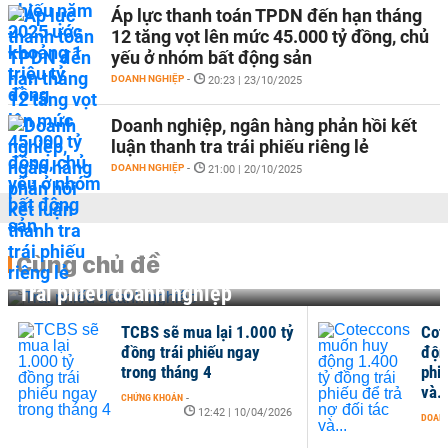
Áp lực thanh toán TPDN đến hạn tháng
12 tăng vọt lên mức 45.000 tỷ đồng, chủ
yếu ở nhóm bất động sản
DOANH NGHIỆP
-
20:23 | 23/10/2025
Doanh nghiệp, ngân hàng phản hồi kết
luận thanh tra trái phiếu riêng lẻ
DOANH NGHIỆP
-
21:00 | 20/10/2025
Cùng chủ đề
Trái phiếu doanh nghiệp
TCBS sẽ mua lại 1.000 tỷ
Cot
đồng trái phiếu ngay
độn
trong tháng 4
phiế
và..
CHỨNG KHOÁN
-
12:42 | 10/04/2026
DOANH