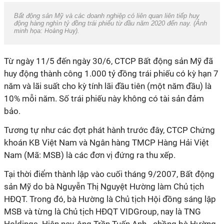
Bất động sản Mỹ và các doanh nghiệp có liên quan liên tiếp huy
động hàng nghìn tỷ đồng trái phiếu từ đầu năm 2020 đến nay. (Ảnh
minh họa:
Hoàng Huy
).
Từ ngày 11/5 đến ngày 30/6, CTCP Bất động sản Mỹ đã
huy động thành công 1.000 tỷ đồng trái phiếu có kỳ hạn 7
năm và lãi suất cho kỳ tính lãi đầu tiên (một năm đầu) là
10% mỗi năm. Số trái phiếu này không có tài sản đảm
bảo.
Tương tự như các đợt phát hành trước đây, CTCP Chứng
khoán KB Việt Nam và Ngân hàng TMCP Hàng Hải Việt
Nam (Mã: MSB) là các đơn vị đứng ra thu xếp.
Tại thời điểm thành lập vào cuối tháng 9/2007, Bất động
sản Mỹ do bà Nguyễn Thị Nguyệt Hường làm Chủ tịch
HĐQT. Trong đó, bà Hường là Chủ tịch Hội đồng sáng lập
MSB và từng là Chủ tịch HĐQT VIDGroup, nay là TNG