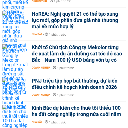
KINH DOANH
-
1 phút trước
HoREA: Nghị quyết 21 có thể tạo xung
lực mới, góp phần đưa giá nhà thương
mại về mức hợp lý
NHÀ ĐẤT
-
1 phút trước
Khởi tố Chủ tịch Công ty Mekolor từng
đề xuất làm dự án đường sắt tốc độ cao
Bắc - Nam 100 tỷ USD bằng vốn tự có
DOANH NGHIỆP
-
1 phút trước
PNJ triệu tập họp bất thường, dự kiến
điều chỉnh kế hoạch kinh doanh 2026
DOANH NGHIỆP
-
1 phút trước
Kinh Bắc dự kiến cho thuê tối thiểu 100
ha đất công nghiệp trong nửa cuối năm
NHÀ ĐẤT
-
1 phút trước