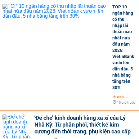
TOP 10
ngân hàng
có thu
nhập lãi
thuần cao
nhất nửa
đầu năm
2026:
VietinBank
vươn lên
dẫn đầu, 5
nhà băng
tăng trên
30%
TÀI CHÍNH
-
15 giờ trước
'Đế chế’ kinh doanh hàng xa xỉ của Lý
Nhã Kỳ: Từ phân phối, thiết kế kim
cương đến thời trang, phụ kiện cao cấp