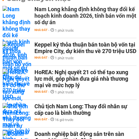
Nam Long khẳng định không thay đổi kế
hoạch kinh doanh 2026, tính bán vốn một
số dự án
NHÀ ĐẤT
-
1 phút trước
Keppel ký thỏa thuận bán toàn bộ vốn tại
Empire City, dự kiến thu về 270 triệu USD
NHÀ ĐẤT
-
1 phút trước
HoREA: Nghị quyết 21 có thể tạo xung
lực mới, góp phần đưa giá nhà thương
mại về mức hợp lý
NHÀ ĐẤT
-
1 phút trước
Chủ tịch Nam Long: Thay đổi nhân sự
cấp cao là bình thường
NHÀ ĐẤT
-
16 giờ trước
Doanh nghiệp bất động sản trên sàn