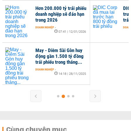
Hơn 200.000 tỷ trái phiếu
DIC
doanh nghiệp sẽ đáo hạn
trư
trong 2026
trái
DOANH NGHIỆP
-
DOANH
07:41 | 12/01/2026
May - Diêm Sài Gòn huy
động gần 1.500 tỷ đồng
trái phiếu trong tháng...
DOANH NGHIỆP
-
14:18 | 28/11/2025
Cùng chuyên mục