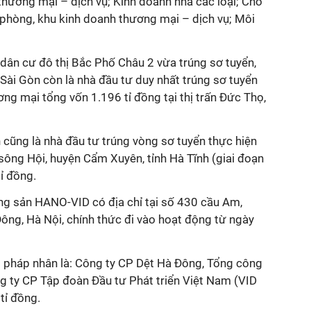
 thương mại – dịch vụ; Kinh doanh nhà các loại; Cho
 phòng, khu kinh doanh thương mại – dịch vụ; Môi
 dân cư đô thị Bắc Phố Châu 2 vừa trúng sơ tuyển,
Sài Gòn còn là nhà đầu tư duy nhất trúng sơ tuyển
ơng mại tổng vốn 1.196 tỉ đồng tại thị trấn Đức Thọ,
 cũng là nhà đầu tư trúng vòng sơ tuyển thực hiện
sông Hội, huyện Cẩm Xuyên, tỉnh Hà Tĩnh (giai đoạn
ỉ đồng.
g sản HANO-VID có địa chỉ tại số 430 cầu Am,
ng, Hà Nội, chính thức đi vào hoạt động từ ngày
3 pháp nhân là: Công ty CP Dệt Hà Đông, Tổng công
g ty CP Tập đoàn Đầu tư Phát triển Việt Nam (VID
 tỉ đồng.