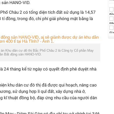
g sản HANO-VID.
Phố Châu 2 có tổng diện tích đất sử dụng là 14,57
 tỉ đồng, trong đó, chi phí giải phóng mặt bằng là
ự án Khu dân cư đô thị Bắc Phố Châu 2 là Công ty Cổ phần May
hần Bất động sản HANO-VID.
 là 24 tháng kể từ ngày có quyết định phê duyệt nhà
hiện khu dân cư đô thị đã được qui hoạch, nâng cao
phương, sử dụng hợp lí quĩ đất, xây dựng nhà ở,
ng kĩ thuật đồng bộ, đáp ứng nhu cầu của người dân
ần May - Diêm Sài Gòn có địa chỉ trụ sở chính tại 346