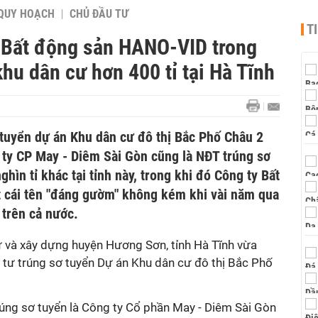
QUY HOẠCH
CHỦ ĐẦU TƯ
T
 Bất động sản HANO-VID trong
hu dân cư hơn 400 tỉ tại Hà Tĩnh
 tuyển dự án Khu dân cư đô thị Bắc Phố Châu 2
 ty CP May - Diêm Sài Gòn cũng là NĐT trúng sơ
ghìn tỉ khác tại tỉnh này, trong khi đó Công ty Bất
 cái tên "đáng gườm" không kém khi vài năm qua
 trên cả nước.
ư và xây dựng huyện Hương Sơn, tỉnh Hà Tĩnh vừa
 tư trúng sơ tuyển Dự án Khu dân cư đô thị Bắc Phố
rúng sơ tuyển là Công ty Cổ phần May - Diêm Sài Gòn