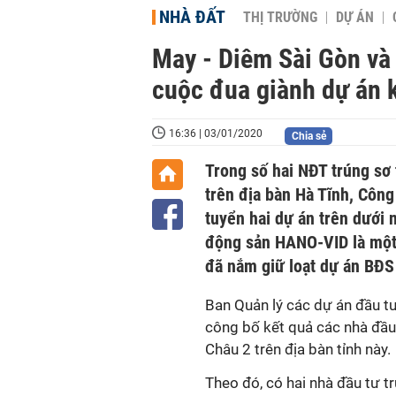
NHÀ ĐẤT
THỊ TRƯỜNG
DỰ ÁN
May - Diêm Sài Gòn và
cuộc đua giành dự án k
16:36 | 03/01/2020
Chia sẻ
Trong số hai NĐT trúng sơ
trên địa bàn Hà Tĩnh, Công
tuyển hai dự án trên dưới n
động sản HANO-VID là một
đã nắm giữ loạt dự án BĐS
Ban Quản lý các dự án đầu t
công bố kết quả các nhà đầu
Châu 2 trên địa bàn tỉnh này.
Theo đó, có hai nhà đầu tư t