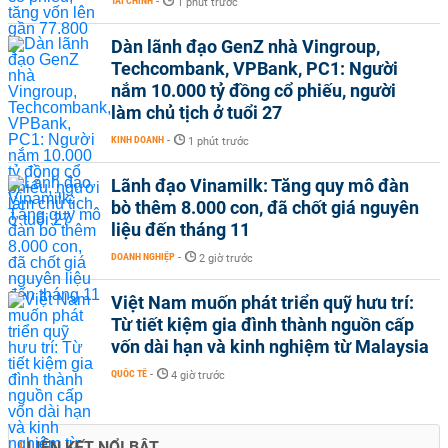
TÀI CHÍNH
-
1 phút trước
Dàn lãnh đạo GenZ nhà Vingroup,
Techcombank, VPBank, PC1: Người
nắm 10.000 tỷ đồng cổ phiếu, người
làm chủ tịch ở tuổi 27
KINH DOANH
-
1 phút trước
Lãnh đạo Vinamilk: Tăng quy mô đàn
bò thêm 8.000 con, đã chốt giá nguyên
liệu đến tháng 11
DOANH NGHIỆP
-
2 giờ trước
Việt Nam muốn phát triển quỹ hưu trí:
Từ tiết kiệm gia đình thành nguồn cấp
vốn dài hạn và kinh nghiệm từ Malaysia
QUỐC TẾ
-
4 giờ trước
LIÊN KẾT NỔI BẬT