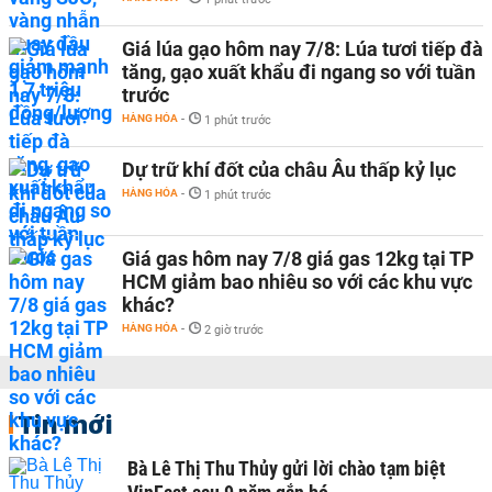
Giá lúa gạo hôm nay 7/8: Lúa tươi tiếp đà
tăng, gạo xuất khẩu đi ngang so với tuần
trước
HÀNG HÓA
-
1 phút trước
Dự trữ khí đốt của châu Âu thấp kỷ lục
HÀNG HÓA
-
1 phút trước
Giá gas hôm nay 7/8 giá gas 12kg tại TP
HCM giảm bao nhiêu so với các khu vực
khác?
HÀNG HÓA
-
2 giờ trước
Tin mới
Bà Lê Thị Thu Thủy gửi lời chào tạm biệt