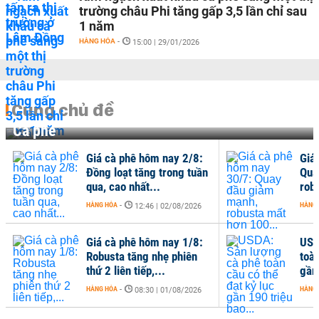
trường châu Phi tăng gấp 3,5 lần chỉ sau
1 năm
HÀNG HÓA
-
15:00 | 29/01/2026
Cùng chủ đề
Cà phê
Giá cà phê hôm nay 2/8:
Giá
Đồng loạt tăng trong tuần
Qua
qua, cao nhất...
rob
HÀNG HÓA
-
HÀNG
12:46 | 02/08/2026
Giá cà phê hôm nay 1/8:
USD
Robusta tăng nhẹ phiên
toàn
thứ 2 liên tiếp,...
gần 
HÀNG HÓA
-
HÀNG
08:30 | 01/08/2026