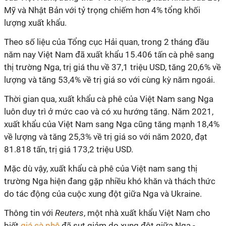
Mỹ và Nhật Bản với tỷ trọng chiếm hơn 4% tổng khối
lượng xuất khẩu.
Theo số liệu của Tổng cục Hải quan, trong 2 tháng đầu
năm nay Việt Nam đã xuất khẩu 15.406 tấn cà phê sang
thị trường Nga, trị giá thu về 37,1 triệu USD, tăng 20,6% về
lượng và tăng 53,4% về trị giá so với cùng kỳ năm ngoái.
Thời gian qua, xuất khẩu cà phê của Việt Nam sang Nga
luôn duy trì ở mức cao và có xu hướng tăng. Năm 2021,
xuất khẩu của Việt Nam sang Nga cũng tăng mạnh 18,4%
về lượng và tăng 25,3% về trị giá so với năm 2020, đạt
81.818 tấn, trị giá 173,2 triệu USD.
Mặc dù vậy, xuất khẩu cà phê của Việt nam sang thị
trường Nga hiện đang gặp nhiều khó khăn và thách thức
do tác động của cuộc xung đột giữa Nga và Ukraine.
Thông tin với
Reuters
, một nhà xuất khẩu Việt Nam cho
biết
giá cà phê
đã sụt giảm do xung đột giữa Nga -