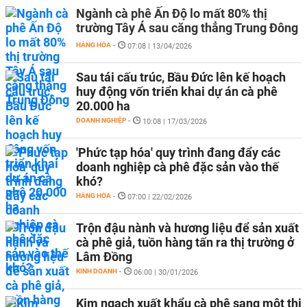
Ngành cà phê Ấn Độ lo mất 80% thị
trường Tây Á sau căng thẳng Trung Đông
HÀNG HÓA
-
07:08 | 13/04/2026
Sau tái cấu trúc, Bầu Đức lên kế hoạch
huy động vốn triển khai dự án cà phê
20.000 ha
DOANH NGHIỆP
-
10:08 | 17/03/2026
'Phức tạp hóa' quy trình đang đẩy các
doanh nghiệp cà phê đặc sản vào thế
khó?
HÀNG HÓA
-
07:00 | 22/02/2026
Trộn đậu nành và hương liệu để sản xuất
cà phê giả, tuồn hàng tấn ra thị trường ở
Lâm Đồng
KINH DOANH
-
06:00 | 30/01/2026
Kim ngạch xuất khẩu cà phê sang một thị