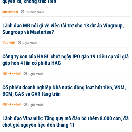
quyền xã, không trao tiền
KINH DOANH
-
16 phút trước
Lãnh đạo MB nói gì về việc tài trợ cho 18 dự án Vingroup,
Sungroup và Masterise?
TÀI CHÍNH
-
6 giờ trước
Công ty con của HAGL chốt ngày IPO gần 19 triệu cp với giá
gấp hơn 4 lần cổ phiếu HAG
CHỨNG KHOÁN
-
5 giờ trước
Cổ phiếu doanh nghiệp Nhà nước đồng loạt hút tiền, VNM,
BCM, GAS và GVR tăng trần
CHỨNG KHOÁN
-
1 giờ trước
Lãnh đạo Vinamilk: Tăng quy mô đàn bò thêm 8.000 con, đã
chốt giá nguyên liệu đến tháng 11