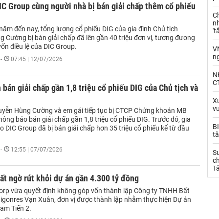
IC Group cùng người nhà bị bán giải chấp thêm cổ phiếu
C
nh
năm đến nay, tổng lượng cổ phiếu DIG của gia đình Chủ tịch
't
 Cường bị bán giải chấp đã lên gần 40 triệu đơn vị, tương đương
ốn điều lệ của DIC Group.
V
n
-
07:45 | 12/07/2026
N
CT
án giải chấp gần 1,8 triệu cổ phiếu DIG của Chủ tịch và
Xu
v
uyễn Hùng Cường và em gái tiếp tục bị CTCP Chứng khoán MB
ông báo bán giải chấp gần 1,8 triệu cổ phiếu DIG. Trước đó, gia
BI
o DIC Group đã bị bán giải chấp hơn 35 triệu cổ phiếu kể từ đầu
tă
-
12:55 | 07/07/2026
S
ch
T
ất ngờ rút khỏi dự án gần 4.300 tỷ đồng
rp vừa quyết định không góp vốn thành lập Công ty TNHH Bất
igonres Vạn Xuân, đơn vị được thành lập nhằm thực hiện Dự án
Nam Tiến 2.