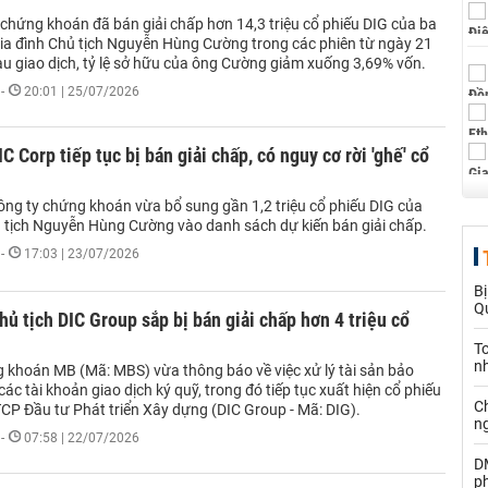
 chứng khoán đã bán giải chấp hơn 14,3 triệu cổ phiếu DIG của ba
gia đình Chủ tịch Nguyễn Hùng Cường trong các phiên từ ngày 21
au giao dịch, tỷ lệ sở hữu của ông Cường giảm xuống 3,69% vốn.
-
20:01 | 25/07/2026
IC Corp tiếp tục bị bán giải chấp, có nguy cơ rời 'ghế' cổ
ng ty chứng khoán vừa bổ sung gần 1,2 triệu cổ phiếu DIG của
ủ tịch Nguyễn Hùng Cường vào danh sách dự kiến bán giải chấp.
-
17:03 | 23/07/2026
Bị
Qu
hủ tịch DIC Group sắp bị bán giải chấp hơn 4 triệu cổ
T
n
khoán MB (Mã: MBS) vừa thông báo về việc xử lý tài sản bảo
các tài khoản giao dịch ký quỹ, trong đó tiếp tục xuất hiện cổ phiếu
C
CP Đầu tư Phát triển Xây dựng (DIC Group - Mã: DIG).
n
-
07:58 | 22/07/2026
D
ph