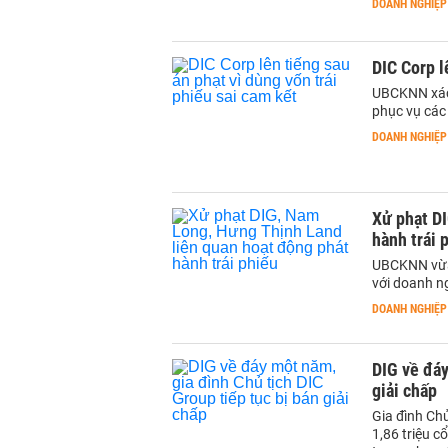
DOANH NGHIỆP
DIC Corp l
UBCKNN xác 
phục vụ các
DOANH NGHIỆP
Xử phạt D
hành trái 
UBCKNN vừa 
với doanh ng
DOANH NGHIỆP
DIG về đáy
giải chấp
Gia đình Ch
1,86 triệu c