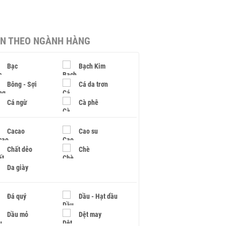
IN THEO NGÀNH HÀNG
Bạc
Bạch Kim
Bông - Sợi
Cá da trơn
Cá ngừ
Cà phê
Cacao
Cao su
Chất dẻo
Chè
Da giày
Đá quý
Dầu - Hạt dầu
Dầu mỏ
Dệt may