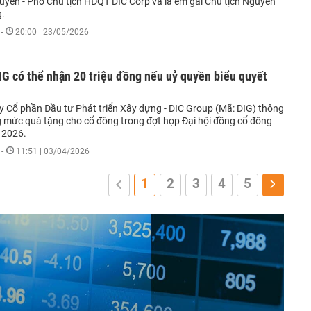
uyền - Phó Chủ tịch HĐQT DIC Corp và là em gái Chủ tịch Nguyễn
.
-
20:00 | 23/05/2026
G có thể nhận 20 triệu đồng nếu uỷ quyền biểu quyết
y Cổ phần Đầu tư Phát triển Xây dựng - DIC Group (Mã: DIG) thông
 mức quà tặng cho cổ đông trong đợt họp Đại hội đồng cổ đông
 2026.
-
11:51 | 03/04/2026
1
2
3
4
5