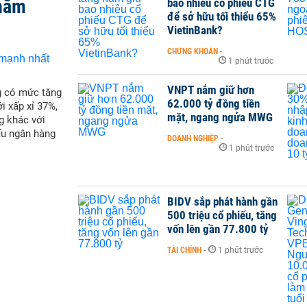
 năm
bao nhiêu cổ phiếu CTG
để sở hữu tối thiểu 65%
VietinBank?
CHỨNG KHOÁN
-
1 phút trước
VNPT nắm giữ hơn
g có mức tăng
62.000 tỷ đồng tiền
i xấp xỉ 37%,
mặt, ngang ngửa MWG
g khác với
ấu ngân hàng
DOANH NGHIỆP
-
1 phút trước
BIDV sắp phát hành gần
500 triệu cổ phiếu, tăng
vốn lên gần 77.800 tỷ
TÀI CHÍNH
-
1 phút trước