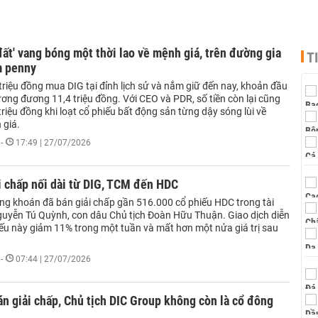
đất' vang bóng một thời lao về mệnh giá, trên đường gia
T
m penny
riệu đồng mua DIG tại đỉnh lịch sử và nắm giữ đến nay, khoản đầu
ương đương 11,4 triệu đồng. Với CEO và PDR, số tiền còn lại cũng
triệu đồng khi loạt cổ phiếu bất động sản từng dậy sóng lùi về
 giá.
-
17:49 | 27/07/2026
i chấp nối dài từ DIG, TCM đến HDC
ng khoán đã bán giải chấp gần 516.000 cổ phiếu HDC trong tài
uyễn Tú Quỳnh, con dâu Chủ tịch Đoàn Hữu Thuận. Giao dịch diễn
iếu này giảm 11% trong một tuần và mất hơn một nửa giá trị sau
-
07:44 | 27/07/2026
án giải chấp, Chủ tịch DIC Group không còn là cổ đông