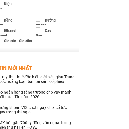
Điện
Đồng
Đường
Ethanol
Gạo
Gia súc - Gia cầm
Giấy
Gỗ
TIN MỚI NHẤT
Hạt điều
Hồ tiêu - Hạt tiêu
 truy thu thuế đặc biệt, giới siêu giàu Trung
Khí đốt
ốc hoảng loạn bán tài sản, cổ phiếu
op ngân hàng tăng trưởng cho vay mạnh
Kim loại khác
Mắc ca
hất nửa đầu năm 2026
Muối
Ngũ cốc
hứng khoán VIX chốt ngày chia cổ tức
gay trong tháng 8
Nhựa - Hạt nhựa
MX hút gần 700 tỷ đồng vốn ngoại trong
iên thứ hai lên HOSE