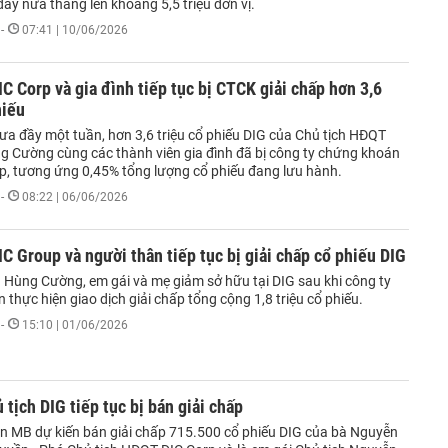
ầy nửa tháng lên khoảng 5,5 triệu đơn vị.
-
07:41 | 10/06/2026
IC Corp và gia đình tiếp tục bị CTCK giải chấp hơn 3,6
hiếu
ưa đầy một tuần, hơn 3,6 triệu cổ phiếu DIG của Chủ tịch HĐQT
 Cường cùng các thành viên gia đình đã bị công ty chứng khoán
ấp, tương ứng 0,45% tổng lượng cổ phiếu đang lưu hành.
-
08:22 | 06/06/2026
IC Group và người thân tiếp tục bị giải chấp cổ phiếu DIG
Hùng Cường, em gái và mẹ giảm sở hữu tại DIG sau khi công ty
thực hiện giao dịch giải chấp tổng cộng 1,8 triệu cổ phiếu.
-
15:10 | 01/06/2026
 tịch DIG tiếp tục bị bán giải chấp
 MB dự kiến bán giải chấp 715.500 cổ phiếu DIG của bà Nguyễn