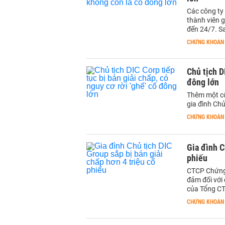
Các công ty
thành viên 
đến 24/7. S
CHỨNG KHOÁN
Chủ tịch D
đông lớn
Thêm một cô
gia đình Ch
CHỨNG KHOÁN
Gia đình C
phiếu
CTCP Chứng 
đảm đối với 
của Tổng CT
CHỨNG KHOÁN