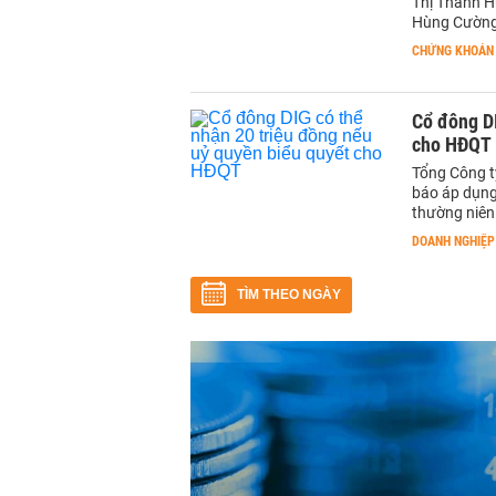
Thị Thanh H
Hùng Cường
CHỨNG KHOÁN
Cổ đông DI
cho HĐQT
Tổng Công t
báo áp dụng
thường niên
DOANH NGHIỆP
TÌM THEO NGÀY