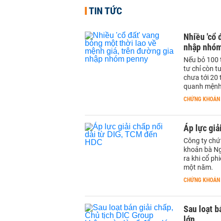
TIN TỨC
Nhiều 'cổ 
nhập nhó
Nếu bỏ 100 t
tư chỉ còn t
chưa tới 20 
quanh mệnh
CHỨNG KHOÁN
Áp lực giả
Công ty chứ
khoản bà Ng
ra khi cổ ph
một năm.
CHỨNG KHOÁN
Sau loạt b
lớn