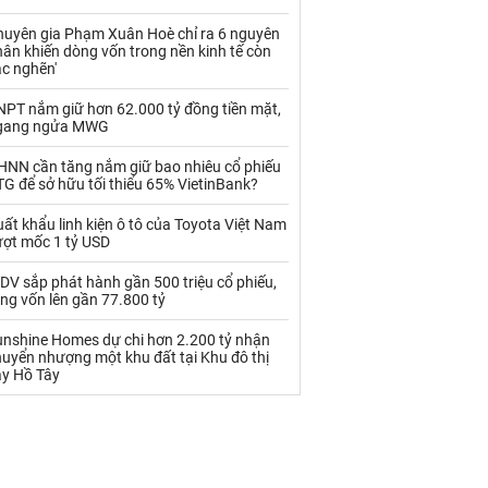
Palladium
Phân bón
huyên gia Phạm Xuân Hoè chỉ ra 6 nguyên
Rau - Củ -Quả
Sắt thép
ân khiến dòng vốn trong nền kinh tế còn
ắc nghẽn'
Sữa
NPT nắm giữ hơn 62.000 tỷ đồng tiền mặt,
gang ngửa MWG
Than
Thức ăn chăn nuôi
HNN cần tăng nắm giữ bao nhiêu cổ phiếu
G để sở hữu tối thiểu 65% VietinBank?
Thủy hải sản khác
Tôm
ất khẩu linh kiện ô tô của Toyota Việt Nam
Vàng
ượt mốc 1 tỷ USD
DV sắp phát hành gần 500 triệu cổ phiếu,
VLXD khác
Xăng dầu
ng vốn lên gần 77.800 tỷ
Xi măng - Clynker
unshine Homes dự chi hơn 2.200 tỷ nhận
uyển nhượng một khu đất tại Khu đô thị
ây Hồ Tây