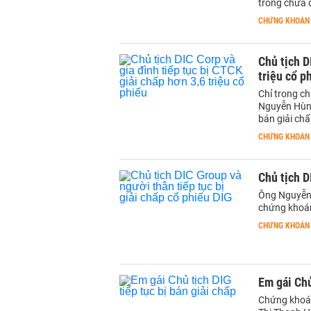
trong chưa đ
CHỨNG KHOÁN
Chủ tịch D
triệu cổ p
Chỉ trong ch
Nguyễn Hùng
bán giải ch
CHỨNG KHOÁN
Chủ tịch D
Ông Nguyễn 
chứng khoán 
CHỨNG KHOÁN
Em gái Chủ
Chứng khoán