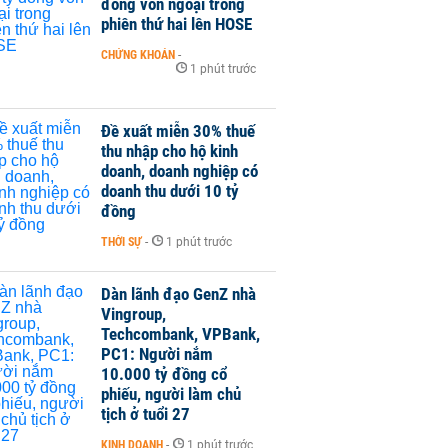
đồng vốn ngoại trong
phiên thứ hai lên HOSE
CHỨNG KHOÁN
-
1 phút trước
Đề xuất miễn 30% thuế
thu nhập cho hộ kinh
doanh, doanh nghiệp có
doanh thu dưới 10 tỷ
đồng
THỜI SỰ
-
1 phút trước
Dàn lãnh đạo GenZ nhà
Vingroup,
Techcombank, VPBank,
PC1: Người nắm
10.000 tỷ đồng cổ
phiếu, người làm chủ
tịch ở tuổi 27
KINH DOANH
-
1 phút trước