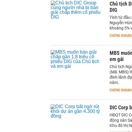
Chủ tịch D
DIG
Tính từ đầu 
Nguyễn Hùng
khoảng 5% v
CHỨNG KHOÁN
MBS muốn b
em gái
Chủ tịch Ng
(Mã: MBS) th
đình lãnh đạ
năm.
CHỨNG KHOÁN
DIC Corp b
HĐQT DIC Co
động sản Sa
Khu đô thị 