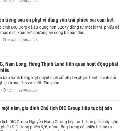
-
15:01 | 24/06/2026
ên tiếng sau án phạt vì dùng vốn trái phiếu sai cam kết
định DIC Corp đã sử dụng hơn 520 tỷ đồng từ một lô trái phiếu để
 mục đích khác với phương án công bố ban đầu.
-
06:43 | 23/06/2026
IG, Nam Long, Hưng Thịnh Land liên quan hoạt động phát
phiếu
ban hành hàng loạt quyết định xử phạt vi phạm hành chính đối
hiệp trong lĩnh vực bất động sản.
-
12:11 | 22/06/2026
 một năm, gia đình Chủ tịch DIC Group tiếp tục bị bán
ủ tịch DIC Group Nguyễn Hùng Cường tiếp tục bị bán giải chấp gần
ổ phiếu DIG trong phiên 9/6, nâng tổng lượng cổ phiếu bị bán ra