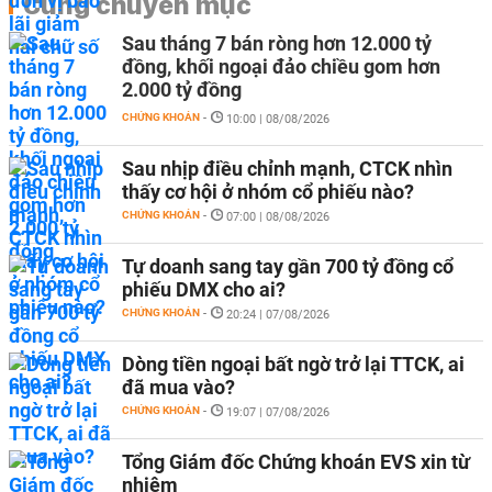
Cùng chuyên mục
Sau tháng 7 bán ròng hơn 12.000 tỷ
đồng, khối ngoại đảo chiều gom hơn
2.000 tỷ đồng
CHỨNG KHOÁN
-
10:00 | 08/08/2026
Sau nhịp điều chỉnh mạnh, CTCK nhìn
thấy cơ hội ở nhóm cổ phiếu nào?
CHỨNG KHOÁN
-
07:00 | 08/08/2026
Tự doanh sang tay gần 700 tỷ đồng cổ
phiếu DMX cho ai?
CHỨNG KHOÁN
-
20:24 | 07/08/2026
Dòng tiền ngoại bất ngờ trở lại TTCK, ai
đã mua vào?
CHỨNG KHOÁN
-
19:07 | 07/08/2026
Tổng Giám đốc Chứng khoán EVS xin từ
nhiệm