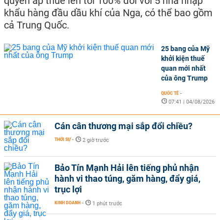
quyền áp thuế lên tới 100% đối với 5 nhà nhập
khẩu hàng đầu dầu khí của Nga, có thể bao gồm
cả Trung Quốc.
25 bang của Mỹ
khởi kiện thuế
quan mới nhất
của ông Trump
QUỐC TẾ
-
07:41 | 04/08/2026
Cán cân thương mại sắp đổi chiều?
THỜI SỰ
-
2 giờ trước
Bảo Tín Mạnh Hải lên tiếng phủ nhận
hành vi thao túng, găm hàng, đẩy giá,
trục lợi
KINH DOANH
-
1 phút trước