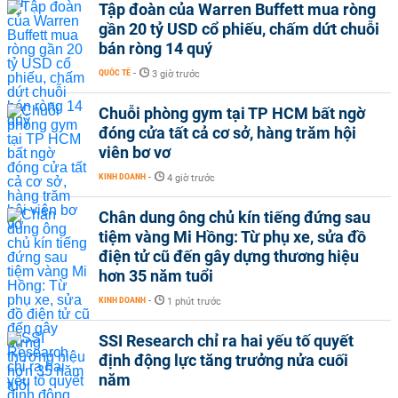
Tập đoàn của Warren Buffett mua ròng
gần 20 tỷ USD cổ phiếu, chấm dứt chuỗi
bán ròng 14 quý
QUỐC TẾ
-
3 giờ trước
Chuỗi phòng gym tại TP HCM bất ngờ
đóng cửa tất cả cơ sở, hàng trăm hội
viên bơ vơ
KINH DOANH
-
4 giờ trước
Chân dung ông chủ kín tiếng đứng sau
tiệm vàng Mi Hồng: Từ phụ xe, sửa đồ
điện tử cũ đến gây dựng thương hiệu
hơn 35 năm tuổi
KINH DOANH
-
1 phút trước
SSI Research chỉ ra hai yếu tố quyết
định động lực tăng trưởng nửa cuối
năm