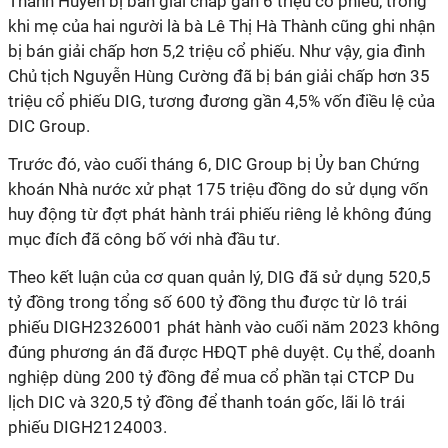
Thanh Huyền bị bán giải chấp gần 6 triệu cổ phiếu, trong
khi mẹ của hai người là bà Lê Thị Hà Thành cũng ghi nhận
bị bán giải chấp hơn 5,2 triệu cổ phiếu. Như vậy, gia đình
Chủ tịch Nguyễn Hùng Cường đã bị bán giải chấp hơn 35
triệu cổ phiếu DIG, tương đương gần 4,5% vốn điều lệ của
DIC Group.
Trước đó, vào cuối tháng 6, DIC Group bị Ủy ban Chứng
khoán Nhà nước xử phạt 175 triệu đồng do sử dụng vốn
huy động từ đợt phát hành trái phiếu riêng lẻ không đúng
mục đích đã công bố với nhà đầu tư.
Theo kết luận của cơ quan quản lý, DIG đã sử dụng 520,5
tỷ đồng trong tổng số 600 tỷ đồng thu được từ lô trái
phiếu DIGH2326001 phát hành vào cuối năm 2023 không
đúng phương án đã được HĐQT phê duyệt. Cụ thể, doanh
nghiệp dùng 200 tỷ đồng để mua cổ phần tại CTCP Du
lịch DIC và 320,5 tỷ đồng để thanh toán gốc, lãi lô trái
phiếu DIGH2124003.