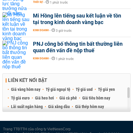
THỜI SỰ
-
1 phút trước
Mi Hồng lên tiếng sau kết luận về tồn
tại trong kinh doanh vàng bạc
KINH DOANH
-
3 giờ trước
PNJ công bố thông tin bất thường liên
quan đến vấn đề nộp thuế
KINH DOANH
-
1 phút trước
LIÊN KẾT NỔI BẬT
Giá vàng hôm nay
Tỷ giá ngoại tệ
Tỷ giá usd
Tỷ giá yen
Tỷ giá euro
Giá heo hơi
Giá cà phê
Giá tiêu hôm nay
Lãi suất ngân hàng
Giá xăng dầu
Giá thép hôm nay
Giá sầu riêng
Giá thịt heo
Giá gạo
Giá cao su
Best Retail Brokers
Diễn đàn đầu tư Việt Nam 2026
Trang TTĐTTH của công ty VietNewsCorp