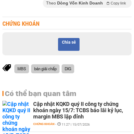
Theo
Dòng Vốn Kinh Doanh
Copy link
CHỨNG KHOÁN
Chia sẻ
MBS
bán giải chấp
DIG
Có thể bạn quan tâm
Cập nhật KQKD quý II công ty chứng
khoán ngày 15/7: TCBS báo lãi kỷ lục,
margin MBS lập đỉnh
CHỨNG KHOÁN
-
11:27 | 15/07/2026