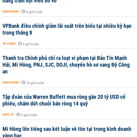
hàng trăm hội viên bơ vơ
KINH DOANH
-
4 giờ trước
VPBank điều chỉnh giảm lãi suất trên biểu tại nhiều kỳ hạn
trong tháng 8
TÀI CHÍNH
-
3 giờ trước
Thanh tra Chính phủ chỉ ra loạt vi phạm tại Bảo Tín Mạnh
Hải, Mi Hồng, PNJ, SJC, DOJI, chuyển hồ sơ sang Bộ Công
an
KINH DOANH
-
16 giờ trước
Tập đoàn của Warren Buffett mua ròng gần 20 tỷ USD cổ
phiếu, chấm dứt chuỗi bán ròng 14 quý
QUỐC TẾ
-
3 giờ trước
Mi Hồng lên tiếng sau kết luận về tồn tại trong kinh doanh
vàng bạc