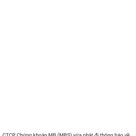
CTCP Chứng khoán MB (MBS) vừa phát đi thông báo về