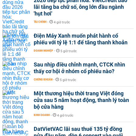
2026 tiếp tục phân hóa: VietCredit báo
lãi tăng ba chữ số, ông lớn đầu ngành
'hụt hơi'
TÀI CHÍNH
-
4 giờ trước
Điện Máy Xanh muốn phát hành cổ
phiếu với tỷ lệ 1:1 để tăng thanh khoản
DOANH NGHIỆP
-
5 giờ trước
Sau nhịp điều chỉnh mạnh, CTCK nhìn
thấy cơ hội ở nhóm cổ phiếu nào?
CHỨNG KHOÁN
-
5 giờ trước
Một thương hiệu thời trang Việt đóng
cửa sau 5 năm hoạt động, thanh lý toàn
bộ cửa hàng
KINH DOANH
-
4 giờ trước
DatVietVAC lãi sau thuế 135 tỷ đồng
nửa đầu năm, dồn 6 concert vào cuối