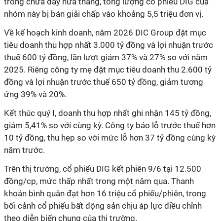
trong chưa đầy nửa tháng, tổng lượng cổ phiếu DIG của
nhóm này bị bán giải chấp vào khoảng 5,5 triệu đơn vị.
Về kế hoạch kinh doanh, năm 2026 DIC Group đặt mục
tiêu doanh thu hợp nhất 3.000 tỷ đồng và lợi nhuận trước
thuế 600 tỷ đồng, lần lượt giảm 37% và 27% so với năm
2025. Riêng công ty mẹ đặt mục tiêu doanh thu 2.600 tỷ
đồng và lợi nhuận trước thuế 650 tỷ đồng, giảm tương
ứng 39% và 20%.
Kết thúc quý I, doanh thu hợp nhất ghi
nhận
145 tỷ đồng,
giảm 5,41% so với cùng kỳ. Công
ty báo l
ỗ
trước thuế
hơn
10 tỷ đồng, thu
hẹp
so với mức lỗ hơn 37 tỷ đồng cùng kỳ
năm trước.
Trên thị trường, cổ phiếu DIG kết phiên 9/6 tại 12.500
đồng/cp, mức thấp nhất trong một năm qua. Thanh
khoản bình quân đạt hơn 16 triệu cổ phiếu/phiên, trong
bối cảnh cổ phiếu bất động sản chịu áp lực điều chỉnh
theo diễn biến chung của thị trường.