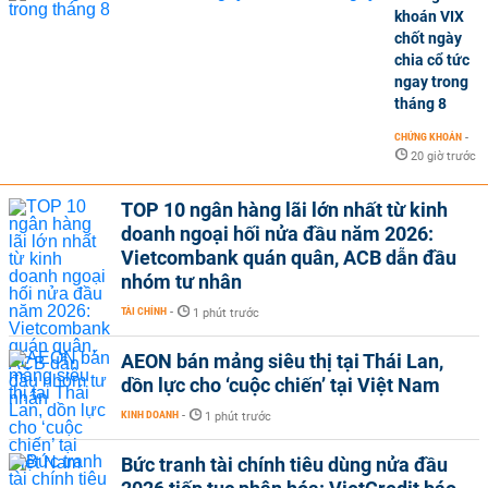
khoán VIX
chốt ngày
chia cổ tức
ngay trong
tháng 8
CHỨNG KHOÁN
-
20 giờ trước
TOP 10 ngân hàng lãi lớn nhất từ kinh
doanh ngoại hối nửa đầu năm 2026:
Vietcombank quán quân, ACB dẫn đầu
nhóm tư nhân
TÀI CHÍNH
-
1 phút trước
AEON bán mảng siêu thị tại Thái Lan,
dồn lực cho ‘cuộc chiến’ tại Việt Nam
KINH DOANH
-
1 phút trước
Bức tranh tài chính tiêu dùng nửa đầu