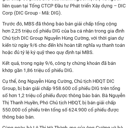
liên quan tại Tổng CTCP Đầu tư Phát triển Xây dựng – DIC
Corp (DIC Group
-
Mã: DIG).
Trước đó, MBS đã thông báo bán giải chấp tổng cộng
hơn 2,25 triệu cổ phiếu DIG của ba cá nhân trong gia đình
Chủ tịch DIC Group Nguyễn Hùng Cường, với thời gian dự
kiến từ ngày 9/6 cho đến khi hoàn tất nghĩa vụ thanh toán
hoặc đủ tỷ lệ ký quỹ theo quy định tại MBS.
Kết quả, trong ngày 9/6, công ty chứng khoán đã bán
khớp gần 1,86 triệu cổ phiếu DIG.
Cụ thể, ông Nguyễn Hùng Cường, Chủ tịch HĐQT DIC
Group, bị bán giải chấp 958.600 cổ phiếu DIG trên tổng
số hơn 1,2 triệu cổ phiếu được thông báo bán. Bà Nguyễn
Thị Thanh Huyền, Phó Chủ tịch HĐQT, bị bán giải chấp
550.000 cổ phiếu trên tổng số 624.900 cổ phiếu được
thông báo bán.
Cùng ngày, bà Lê Thị Hà Thành, mẹ của ông Cường và bà