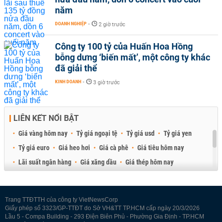
năm
DOANH NGHIỆP
-
2 giờ trước
Công ty 100 tỷ của Huấn Hoa Hồng
bỗng dưng ‘biến mất’, một công ty khác
đã giải thể
KINH DOANH
-
3 giờ trước
LIÊN KẾT NỔI BẬT
Giá vàng hôm nay
Tỷ giá ngoại tệ
Tỷ giá usd
Tỷ giá yen
Tỷ giá euro
Giá heo hơi
Giá cà phê
Giá tiêu hôm nay
Lãi suất ngân hàng
Giá xăng dầu
Giá thép hôm nay
Giá sầu riêng
Giá thịt heo
Giá gạo
Giá cao su
Best Retail Brokers
Diễn đàn đầu tư Việt Nam 2026
Trang TTĐTTH của công ty VietNewsCorp
Giấy phép số 3323/GP-TTĐT do Sở VH&TT TP.HCM cấp ngày 20/3/2026
Lầu 5 - Compa Building - 293 Điện Biên Phủ - Phường Gia Định - TP.HCM