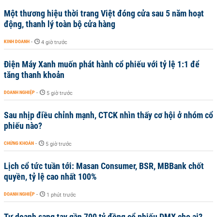
Một thương hiệu thời trang Việt đóng cửa sau 5 năm hoạt
động, thanh lý toàn bộ cửa hàng
KINH DOANH
-
4 giờ trước
Điện Máy Xanh muốn phát hành cổ phiếu với tỷ lệ 1:1 để
tăng thanh khoản
DOANH NGHIỆP
-
5 giờ trước
Sau nhịp điều chỉnh mạnh, CTCK nhìn thấy cơ hội ở nhóm cổ
phiếu nào?
CHỨNG KHOÁN
-
5 giờ trước
Lịch cổ tức tuần tới: Masan Consumer, BSR, MBBank chốt
quyền, tỷ lệ cao nhất 100%
DOANH NGHIỆP
-
1 phút trước
Tự doanh sang tay gần 700 tỷ đồng cổ phiếu DMX cho ai?