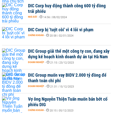
DIC Corp huy động thành công 600 tỷ đồng
trái phiếu
NHÀ ĐẤT
-
14:56 | 08/02/2024
DIC Corp bị 'tuýt còi' vì 4 lỗi vi phạm
CHỨNG KHOÁN
-
20:58 | 02/01/2024
DIC Group giải thể một công ty con, đang xây
dựng kế hoạch kinh doanh dự án tại Hà Nam
DOANH NGHIỆP
-
21:15 | 23/12/2023
DIC Group muốn vay BIDV 2.000 tỷ đồng để
thanh toán chi phí
DOANH NGHIỆP
-
21:31 | 15/12/2023
Vợ ông Nguyễn Thiện Tuấn muốn bán bớt cổ
phiếu DIG
CHỨNG KHOÁN
-
20:15 | 05/12/2023