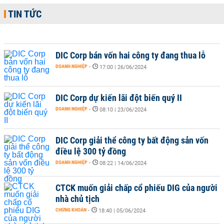
TIN TỨC
DIC Corp bán vốn hai công ty đang thua lỗ
DOANH NGHIỆP
-
17:00 | 26/06/2024
DIC Corp dự kiến lãi đột biến quý II
DOANH NGHIỆP
-
08:10 | 23/06/2024
DIC Corp giải thể công ty bất động sản vốn
điều lệ 300 tỷ đồng
DOANH NGHIỆP
-
08:22 | 14/06/2024
CTCK muốn giải chấp cổ phiếu DIG của người
nhà chủ tịch
CHỨNG KHOÁN
-
18:40 | 05/06/2024