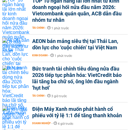
TOP 10 ngân hàng lãi lớn nhất từ kinh
doanh ngoại hối nửa đầu năm 2026:
Vietcombank quán quân, ACB dẫn đầu
nhóm tư nhân
TÀI CHÍNH
-
1 phút trước
AEON bán mảng siêu thị tại Thái Lan,
dồn lực cho ‘cuộc chiến’ tại Việt Nam
KINH DOANH
-
1 phút trước
Bức tranh tài chính tiêu dùng nửa đầu
2026 tiếp tục phân hóa: VietCredit báo
lãi tăng ba chữ số, ông lớn đầu ngành
'hụt hơi'
TÀI CHÍNH
-
3 giờ trước
Điện Máy Xanh muốn phát hành cổ
phiếu với tỷ lệ 1:1 để tăng thanh khoản
DOANH NGHIỆP
-
4 giờ trước