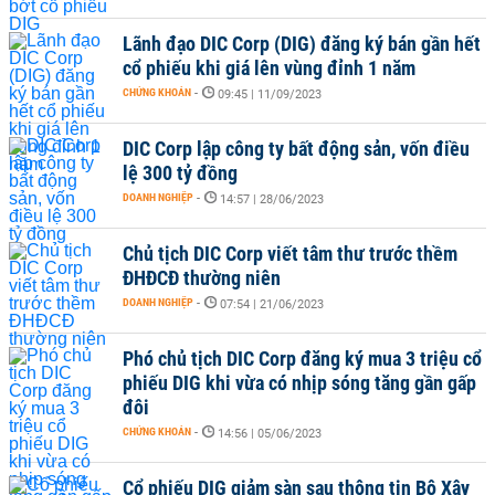
Lãnh đạo DIC Corp (DIG) đăng ký bán gần hết
cổ phiếu khi giá lên vùng đỉnh 1 năm
CHỨNG KHOÁN
-
09:45 | 11/09/2023
DIC Corp lập công ty bất động sản, vốn điều
lệ 300 tỷ đồng
DOANH NGHIỆP
-
14:57 | 28/06/2023
Chủ tịch DIC Corp viết tâm thư trước thềm
ĐHĐCĐ thường niên
DOANH NGHIỆP
-
07:54 | 21/06/2023
Phó chủ tịch DIC Corp đăng ký mua 3 triệu cổ
phiếu DIG khi vừa có nhịp sóng tăng gần gấp
đôi
CHỨNG KHOÁN
-
14:56 | 05/06/2023
Cổ phiếu DIG giảm sàn sau thông tin Bộ Xây