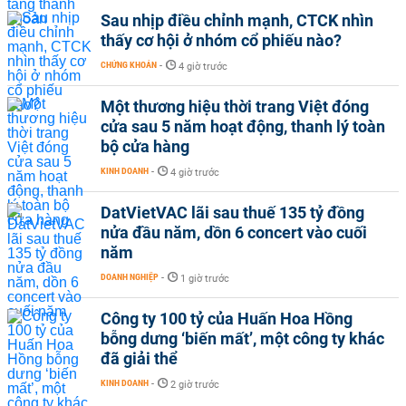
Sau nhịp điều chỉnh mạnh, CTCK nhìn
thấy cơ hội ở nhóm cổ phiếu nào?
CHỨNG KHOÁN
-
4 giờ trước
Một thương hiệu thời trang Việt đóng
cửa sau 5 năm hoạt động, thanh lý toàn
bộ cửa hàng
KINH DOANH
-
4 giờ trước
DatVietVAC lãi sau thuế 135 tỷ đồng
nửa đầu năm, dồn 6 concert vào cuối
năm
DOANH NGHIỆP
-
1 giờ trước
Công ty 100 tỷ của Huấn Hoa Hồng
bỗng dưng ‘biến mất’, một công ty khác
đã giải thể
KINH DOANH
-
2 giờ trước