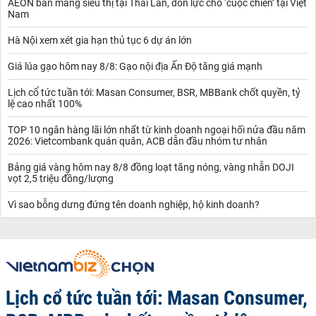
AEON bán mảng siêu thị tại Thái Lan, dồn lực cho ‘cuộc chiến’ tại Việt
Nam
Hà Nội xem xét gia hạn thủ tục 6 dự án lớn
Giá lúa gạo hôm nay 8/8: Gạo nội địa Ấn Độ tăng giá mạnh
Lịch cổ tức tuần tới: Masan Consumer, BSR, MBBank chốt quyền, tỷ
lệ cao nhất 100%
TOP 10 ngân hàng lãi lớn nhất từ kinh doanh ngoại hối nửa đầu năm
2026: Vietcombank quán quân, ACB dẫn đầu nhóm tư nhân
Bảng giá vàng hôm nay 8/8 đồng loạt tăng nóng, vàng nhẫn DOJI
vọt 2,5 triệu đồng/lượng
Vì sao bỗng dưng đứng tên doanh nghiệp, hộ kinh doanh?
Lịch cổ tức tuần tới: Masan Consumer,