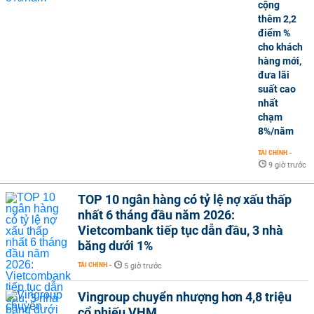
cộng
thêm 2,2
điểm %
cho khách
hàng mới,
đưa lãi
suất cao
nhất
chạm
8%/năm
TÀI CHÍNH
-
9 giờ trước
TOP 10 ngân hàng có tỷ lệ nợ xấu thấp
nhất 6 tháng đầu năm 2026:
Vietcombank tiếp tục dẫn đầu, 3 nhà
băng dưới 1%
TÀI CHÍNH
-
5 giờ trước
Vingroup chuyển nhượng hơn 4,8 triệu
cổ phiếu VHM