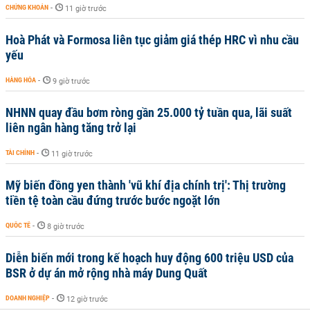
CHỨNG KHOÁN
-
11 giờ trước
Hoà Phát và Formosa liên tục giảm giá thép HRC vì nhu cầu
yếu
HÀNG HÓA
-
9 giờ trước
NHNN quay đầu bơm ròng gần 25.000 tỷ tuần qua, lãi suất
liên ngân hàng tăng trở lại
TÀI CHÍNH
-
11 giờ trước
Mỹ biến đồng yen thành 'vũ khí địa chính trị': Thị trường
tiền tệ toàn cầu đứng trước bước ngoặt lớn
QUỐC TẾ
-
8 giờ trước
Diễn biến mới trong kế hoạch huy động 600 triệu USD của
BSR ở dự án mở rộng nhà máy Dung Quất
DOANH NGHIỆP
-
12 giờ trước