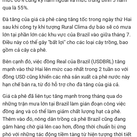
mức 60% cùng kỳ năm ngoái và mức trung bình 5 năm
qua là 55%.
Đà tăng của giá cà phê càng tăng tốc trong ngày thứ Hai
sau khi công ty khí tượng Rural Clima dự báo sẽ có mưa
lớn tại phần lớn các khu vực của Brazil vào giữa tháng 7.
Điều này có thể gây "bất lợi" cho các loại cây trồng, bao
gồm cả cây cà phê.
Bên cạnh đó, việc đồng Real của Brazil (USDBRL) tăng
mạnh vào thứ Hai lên mức cao nhất trong 2 tuần so với
đồng USD cũng khiến các nhà sản xuất cà phê nước này
hạn chế bán ra, từ đó hỗ trợ cho đà tăng của giá cả.
Giá cà phê đã liên tục tăng mạnh trong tháng qua do
những trận mưa lớn tại Brazil làm gián đoạn công việc
đồng áng và có thể làm giảm chất lượng hạt cà phê.
Thêm vào đó, nông dân trồng cà phê Brazil cũng đang
găm hàng chờ giá lên cao hơn, đồng thời chuẩn bị ứng
phó với những tác động tiềm tàng từ hiện tượng thời tiết