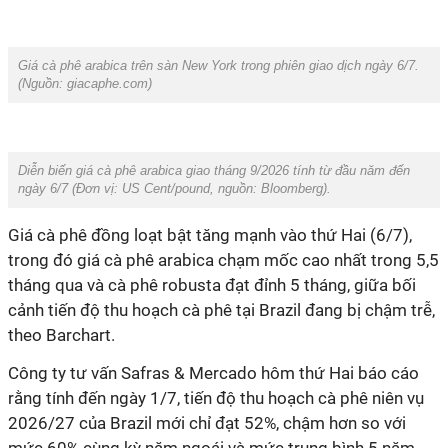
Giá cà phê arabica trên sàn New York trong phiên giao dịch ngày 6/7.
(Nguồn: giacaphe.com)
Diễn biến giá cà phê arabica giao tháng 9/2026 tính từ đầu năm đến
ngày 6/7 (Đơn vị: US Cent/pound, nguồn:
Bloomberg
).
Giá cà phê đồng loạt bật tăng mạnh vào thứ Hai (6/7),
trong đó giá cà phê arabica chạm mốc cao nhất trong 5,5
tháng qua và cà phê robusta đạt đỉnh 5 tháng, giữa bối
cảnh tiến độ thu hoạch cà phê tại Brazil đang bị chậm trễ,
theo Barchart.
Công ty tư vấn Safras & Mercado hôm thứ Hai báo cáo
rằng tính đến ngày 1/7, tiến độ thu hoạch cà phê niên vụ
2026/27 của Brazil mới chỉ đạt 52%, chậm hơn so với