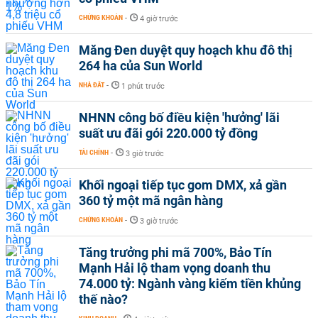
CHỨNG KHOÁN
-
4 giờ trước
Măng Đen duyệt quy hoạch khu đô thị
264 ha của Sun World
NHÀ ĐẤT
-
1 phút trước
NHNN công bố điều kiện 'hưởng' lãi
suất ưu đãi gói 220.000 tỷ đồng
TÀI CHÍNH
-
3 giờ trước
Khối ngoại tiếp tục gom DMX, xả gần
360 tỷ một mã ngân hàng
CHỨNG KHOÁN
-
3 giờ trước
Tăng trưởng phi mã 700%, Bảo Tín
Mạnh Hải lộ tham vọng doanh thu
74.000 tỷ: Ngành vàng kiếm tiền khủng
thế nào?