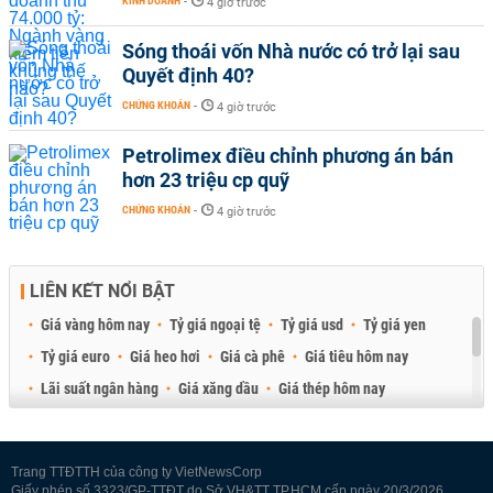
KINH DOANH
-
4 giờ trước
Sóng thoái vốn Nhà nước có trở lại sau
Quyết định 40?
CHỨNG KHOÁN
-
4 giờ trước
Petrolimex điều chỉnh phương án bán
hơn 23 triệu cp quỹ
CHỨNG KHOÁN
-
4 giờ trước
LIÊN KẾT NỔI BẬT
Giá vàng hôm nay
Tỷ giá ngoại tệ
Tỷ giá usd
Tỷ giá yen
Tỷ giá euro
Giá heo hơi
Giá cà phê
Giá tiêu hôm nay
Lãi suất ngân hàng
Giá xăng dầu
Giá thép hôm nay
Giá sầu riêng
Giá thịt heo
Giá gạo
Giá cao su
Best Retail Brokers
Diễn đàn đầu tư Việt Nam 2026
Trang TTĐTTH của công ty VietNewsCorp
Giấy phép số 3323/GP-TTĐT do Sở VH&TT TP.HCM cấp ngày 20/3/2026