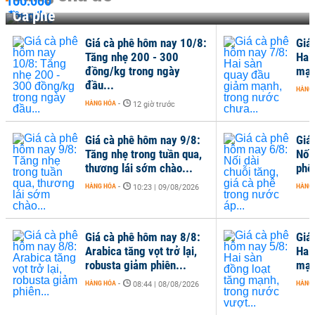
Cà phê
Giá cà phê hôm nay 10/8:
Giá
Tăng nhẹ 200 - 300
Hai
đồng/kg trong ngày
mạn
đầu...
HÀNG
HÀNG HÓA
-
12 giờ trước
Giá cà phê hôm nay 9/8:
Giá
Tăng nhẹ trong tuần qua,
Nối 
thương lái sớm chào...
phê
HÀNG HÓA
-
HÀNG
10:23 | 09/08/2026
Giá cà phê hôm nay 8/8:
Giá
Arabica tăng vọt trở lại,
Hai
robusta giảm phiên...
mạn
HÀNG HÓA
-
HÀNG
08:44 | 08/08/2026