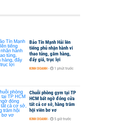
Bảo Tín Mạnh Hải lên
tiếng phủ nhận hành vi
thao túng, găm hàng,
đẩy giá, trục lợi
KINH DOANH
-
1 phút trước
Chuỗi phòng gym tại TP
HCM bất ngờ đóng cửa
tất cả cơ sở, hàng trăm
hội viên bơ vơ
KINH DOANH
-
5 giờ trước