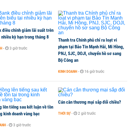
lại 5 sở ngành
 liên quan đến vấn đề nộp thuế
điều chỉnh giảm lãi suất trên
i nhiều kỳ hạn trong tháng 8
Thanh tra Chính phủ chỉ ra loạt vi
phạm tại Bảo Tín Mạnh Hải, Mi Hồng,
NH
-
3 giờ trước
PNJ, SJC, DOJI, chuyển hồ sơ sang
ất chấp căng thẳng địa chính trị
Bộ Công an
KINH DOANH
-
16 giờ trước
Cán cân thương mại sắp đổi chiều?
 lên tiếng sau kết luận về tồn
ng kinh doanh vàng bạc
THỜI SỰ
-
2 giờ trước
OANH
-
3 giờ trước