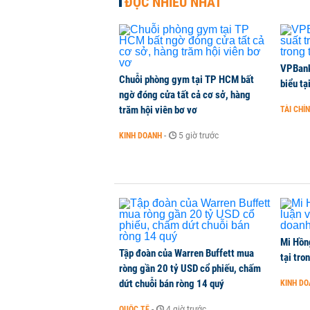
ĐỌC NHIỀU NHẤT
Hà Nội dự kiến sáp nhập, tổ chức 
THỜI SỰ
-
1 phút trước
PNJ công bố thông tin bất thường
VPBank 
Chuỗi phòng gym tại TP HCM bất
biểu tạ
KINH DOANH
-
1 phút trước
ngờ đóng cửa tất cả cơ sở, hàng
trăm hội viên bơ vơ
TÀI CHÍ
Vận tải biển toàn cầu tăng mạnh b
KINH DOANH
-
5 giờ trước
QUỐC TẾ
-
1 phút trước
Mi Hồng
Tập đoàn của Warren Buffett mua
tại tro
ròng gần 20 tỷ USD cổ phiếu, chấm
dứt chuỗi bán ròng 14 quý
KINH D
QUỐC TẾ
-
4 giờ trước