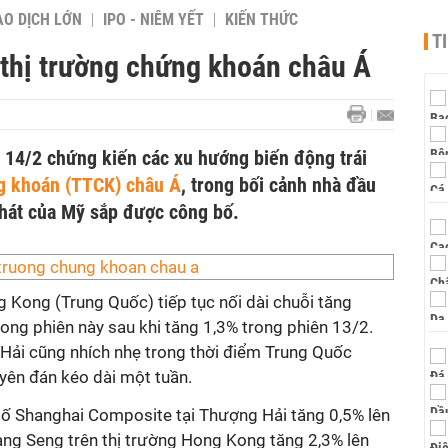
AO DỊCH LỚN
IPO - NIÊM YẾT
KIẾN THỨC
T
 thị trường chứng khoán châu Á
y 14/2 chứng kiến các xu hướng biến động trái
g khoán (TTCK) châu Á
, trong bối cảnh nhà đầu
phát của Mỹ sắp được công bố.
g Kong (Trung Quốc) tiếp tục nối dài chuỗi tăng
rong phiên này sau khi tăng 1,3% trong phiên 13/2.
ải cũng nhích nhẹ trong thời điểm Trung Quốc
yên đán kéo dài một tuần.
 số Shanghai Composite tại Thượng Hải tăng 0,5% lên
ang Seng trên thị trường Hong Kong tăng 2,3% lên