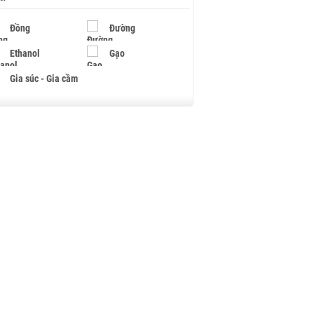
Đồng
Đường
Ethanol
Gạo
Gia súc - Gia cầm
Giấy
Gỗ
Hạt điều
Hồ tiêu - Hạt tiêu
Khí đốt
Kim loại khác
Mắc ca
Muối
Ngũ cốc
Nhựa - Hạt nhựa
Palladium
Phân bón