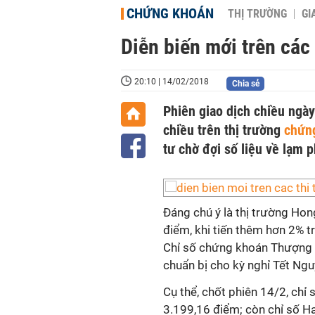
CHỨNG KHOÁN
THỊ TRƯỜNG
GI
Diễn biến mới trên các
20:10 | 14/02/2018
Chia sẻ
Phiên giao dịch chiều ngà
chiều trên thị trường
chứn
tư chờ đợi số liệu về lạm 
Đáng chú ý là thị trường Hon
điểm, khi tiến thêm hơn 2% t
Chỉ số chứng khoán Thượng H
chuẩn bị cho kỳ nghỉ Tết Ngu
Cụ thể, chốt phiên 14/2, chỉ
3.199,16 điểm; còn chỉ số H