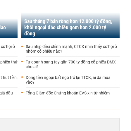
Sau tháng 7 bán ròng hơn 12.000 tỷ đồng,
lao
khối ngoại đảo chiều gom hơn 2.000 tỷ
đồng
 cơ hội ở
Sau nhịp điều chỉnh mạnh, CTCK nhìn thấy cơ hội ở
nhóm cổ phiếu nào?
 phiên thứ
Tự doanh sang tay gần 700 tỷ đồng cổ phiếu DMX
cho ai?
 hút tiền,
Dòng tiền ngoại bất ngờ trở lại TTCK, ai đã mua
vào?
giá dầu
Tổng Giám đốc Chứng khoán EVS xin từ nhiệm