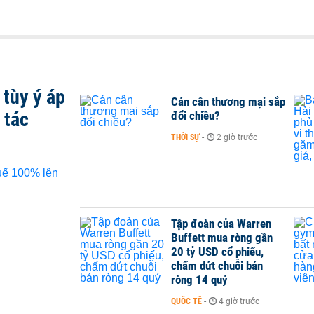
tùy ý áp
Cán cân thương mại sắp
 tác
đổi chiều?
THỜI SỰ
-
2 giờ trước
Tập đoàn của Warren
Buffett mua ròng gần
20 tỷ USD cổ phiếu,
chấm dứt chuỗi bán
ròng 14 quý
QUỐC TẾ
-
4 giờ trước