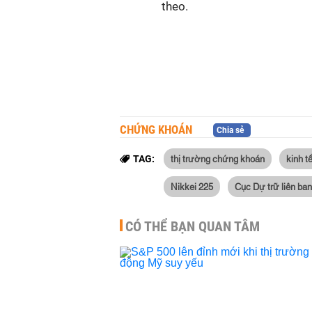
theo.
CHỨNG KHOÁN
Chia sẻ
thị trường chứng khoán
kinh t
TAG:
Nikkei 225
Cục Dự trữ liên ba
CÓ THỂ BẠN QUAN TÂM