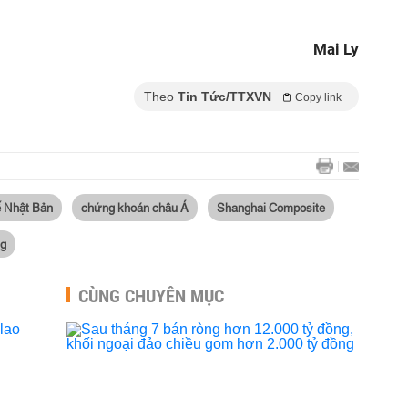
Mai Ly
Theo
Tin Tức/TTXVN
Copy link
ế Nhật Bản
chứng khoán châu Á
Shanghai Composite
ng
CÙNG CHUYÊN MỤC