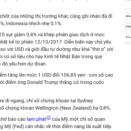
chốt của những thị trường khác cũng ghi nhận đà đi
%, Indonesia nhích nhẹ 0,1%.
225 sụt giảm 0,4% và khép phiên giao dịch ở mức
hất kể từ phiên 12/10/2017. Diễn biến này chủ yếu
so với USD và giới đầu tư dường như khá “thờ ơ” với
i có số liệu cho hay kinh tế Nhật Bản trong quý
p độ yếu hơn dự đoán.
điểm tăng lên mức 1 USD đổi 106,85 yen - con số cao
hời điểm ông Donald Trump thắng cử trong cuộc
e đi ngang, chỉ số chứng khoán tại Sydney
ỉ số chứng khoán Wellington (New Zealand) hạ 0,8%.
chờ báo cáo
lạm phát
của Mỹ, một chỉ số quan
g Mỹ (Fed) cân nhắc về thời điểm nâng lãi suất tiếp