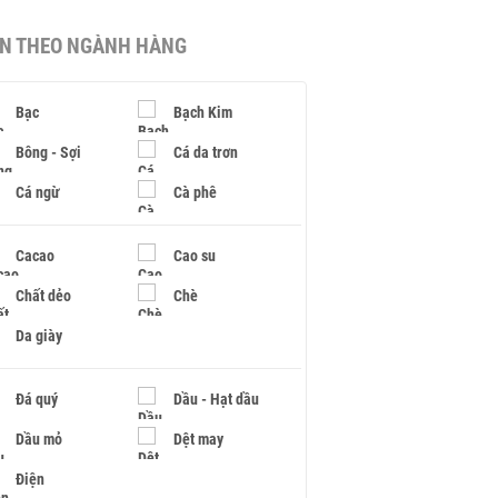
IN THEO NGÀNH HÀNG
Bạc
Bạch Kim
Bông - Sợi
Cá da trơn
Cá ngừ
Cà phê
Cacao
Cao su
Chất dẻo
Chè
Da giày
Đá quý
Dầu - Hạt dầu
Dầu mỏ
Dệt may
Điện