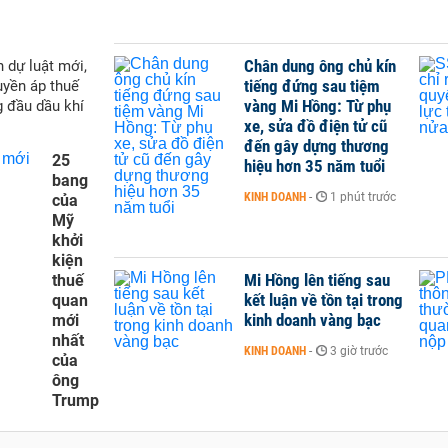
Chân dung ông chủ kín
 dự luật mới,
tiếng đứng sau tiệm
yền áp thuế
vàng Mi Hồng: Từ phụ
g đầu dầu khí
xe, sửa đồ điện tử cũ
đến gây dựng thương
25
hiệu hơn 35 năm tuổi
bang
KINH DOANH
-
1 phút trước
của
Mỹ
khởi
kiện
Mi Hồng lên tiếng sau
thuế
kết luận về tồn tại trong
quan
kinh doanh vàng bạc
mới
nhất
KINH DOANH
-
3 giờ trước
của
ông
Trump