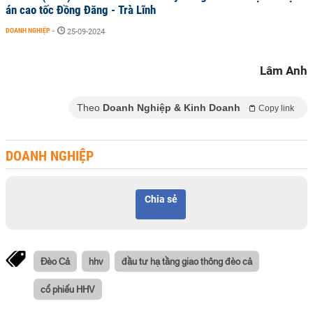
án cao tốc Đồng Đăng - Trà Lĩnh
DOANH NGHIỆP
-
25-09-2024
Lâm Anh
Theo
Doanh Nghiệp & Kinh Doanh
Copy link
DOANH NGHIỆP
Chia sẻ
Đèo Cả
hhv
đầu tư hạ tầng giao thông đèo cả
cổ phiếu HHV