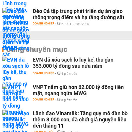
Đèo Cả tập trung phát triển dự án giao
thông trọng điểm và hạ tầng đường sắt
DOANH NGHIỆP
-
21:00 | 10/06/2025
Cùng chuyên mục
EVN đã xóa sạch lỗ lũy kế, thu gần
353.000 tỷ đồng sau nửa năm
DOANH NGHIỆP
-
4 giờ trước
VNPT nắm giữ hơn 62.000 tỷ đồng tiền
mặt, ngang ngửa MWG
DOANH NGHIỆP
-
8 giờ trước
Lãnh đạo Vinamilk: Tăng quy mô đàn bò
thêm 8.000 con, đã chốt giá nguyên liệu
đến tháng 11
DOANH NGHIỆP