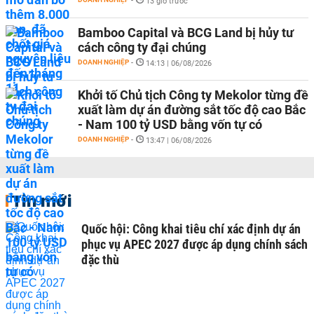
-
13 giờ trước
Bamboo Capital và BCG Land bị hủy tư
cách công ty đại chúng
DOANH NGHIỆP
-
14:13 | 06/08/2026
Khởi tố Chủ tịch Công ty Mekolor từng đề
xuất làm dự án đường sắt tốc độ cao Bắc
- Nam 100 tỷ USD bằng vốn tự có
DOANH NGHIỆP
-
13:47 | 06/08/2026
Tin mới
Quốc hội: Công khai tiêu chí xác định dự án
phục vụ APEC 2027 được áp dụng chính sách
đặc thù