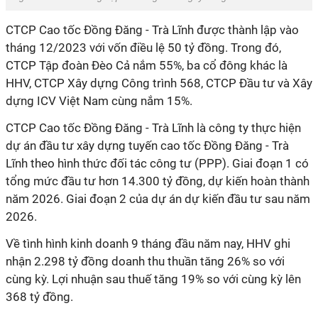
CTCP
Cao tốc Đồng Đăng - Trà Lĩnh
được thành lập vào
tháng 12/2023 với vốn điều lệ 50 tỷ đồng. Trong đó,
CTCP Tập đoàn Đèo Cả nắm 55%, ba cổ đông khác là
HHV, CTCP Xây dựng Công trình 568, CTCP Đầu tư và Xây
dựng ICV Việt Nam cùng nắm 15%.
CTCP
Cao tốc Đồng Đăng - Trà Lĩnh
là công ty thực hiện
dự
án đầu tư xây dựng tuyến cao tốc Đồng Đăng - Trà
Lĩnh theo hình thức đối tác công tư (PPP)
.
Giai đoạn 1 có
tổng mức đầu tư hơn 14.300 tỷ đồng, dự kiến hoàn thành
năm 2026.
G
iai đoạn 2 của
d
ự án
dự kiến
đầu tư sau năm
2026.
Về tình hình kinh doanh 9 tháng đầu năm nay, HHV ghi
nhận 2.298 tỷ đồng doanh thu thuần tăng 26% so với
cùng kỳ. Lợi nhuận sau thuế tăng 19% so với cùng kỳ lên
368 tỷ đồng.