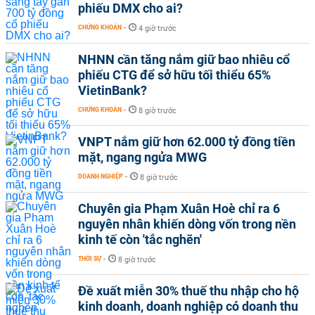
phiếu DMX cho ai?
CHỨNG KHOÁN
-
4 giờ trước
NHNN cần tăng nắm giữ bao nhiêu cổ
phiếu CTG để sở hữu tối thiểu 65%
VietinBank?
CHỨNG KHOÁN
-
8 giờ trước
VNPT nắm giữ hơn 62.000 tỷ đồng tiền
mặt, ngang ngửa MWG
DOANH NGHIỆP
-
8 giờ trước
Chuyên gia Phạm Xuân Hoè chỉ ra 6
nguyên nhân khiến dòng vốn trong nền
kinh tế còn 'tắc nghẽn'
THỜI SỰ
-
8 giờ trước
Đề xuất miễn 30% thuế thu nhập cho hộ
kinh doanh, doanh nghiệp có doanh thu