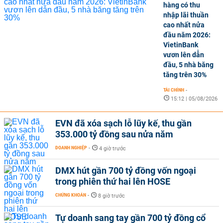
hàng có thu
nhập lãi thuần
cao nhất nửa
đầu năm 2026:
VietinBank
vươn lên dẫn
đầu, 5 nhà băng
tăng trên 30%
TÀI CHÍNH
-
15:12 | 05/08/2026
EVN đã xóa sạch lỗ lũy kế, thu gần
353.000 tỷ đồng sau nửa năm
DOANH NGHIỆP
-
4 giờ trước
DMX hút gần 700 tỷ đồng vốn ngoại
trong phiên thứ hai lên HOSE
CHỨNG KHOÁN
-
8 giờ trước
Tự doanh sang tay gần 700 tỷ đồng cổ