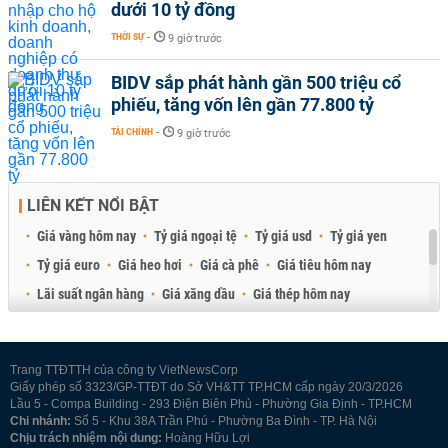
dưới 10 tỷ đồng
THỜI SỰ
-
9 giờ trước
BIDV sắp phát hành gần 500 triệu cổ
phiếu, tăng vốn lên gần 77.800 tỷ
TÀI CHÍNH
-
9 giờ trước
LIÊN KẾT NỔI BẬT
Giá vàng hôm nay
Tỷ giá ngoại tệ
Tỷ giá usd
Tỷ giá yen
Tỷ giá euro
Giá heo hơi
Giá cà phê
Giá tiêu hôm nay
Lãi suất ngân hàng
Giá xăng dầu
Giá thép hôm nay
Giá sầu riêng
Giá thịt heo
Giá gạo
Giá cao su
Best Retail Brokers
Diễn đàn đầu tư Việt Nam 2026
Trang TTĐTTH của công ty VietNewsCorp
Giấy phép số 3323/GP-TTĐT do Sở VH&TT TP.HCM cấp ngày 20/3/2026
Lầu 5 - Compa Building - 293 Điện Biên Phủ - Phường Gia Định - TP.HCM
Chi nhánh:
Số 5 - Khu 38A Trần Phú - Phường Ba Đình - TP. Hà Nội
Chịu trách nhiệm nội dung:
Hoàng Hữu Lợi