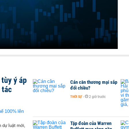
tùy ý áp
Cán cân thương mại sắp
 tác
đổi chiều?
THỜI SỰ
-
2 giờ trước
Tập đoàn của Warren
 dự luật mới,
Buffett mua ròng gần