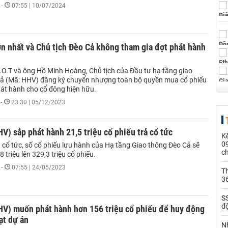
-
07:55 | 10/07/2024
n nhất và Chủ tịch Đèo Cả không tham gia đợt phát hành
.O.T và ông Hồ Minh Hoàng, Chủ tịch của Đầu tư hạ tầng giao
ả (Mã: HHV) đăng ký chuyển nhượng toàn bộ quyền mua cổ phiếu
hát hành cho cổ đông hiện hữu.
-
23:30 | 05/12/2023
V) sắp phát hành 21,5 triệu cổ phiếu trả cổ tức
Kế
0
 cổ tức, số cổ phiếu lưu hành của Hạ tầng Giao thông Đèo Cả sẽ
c
8 triệu lên 329,3 triệu cổ phiếu.
-
07:55 | 24/05/2023
Th
36
SS
đ
HV) muốn phát hành hơn 156 triệu cổ phiếu để huy động
ạt dự án
Nh