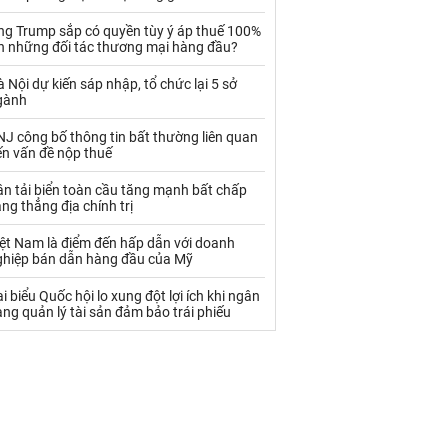
Palladium
Phân bón
ng Trump sắp có quyền tùy ý áp thuế 100%
Rau - Củ -Quả
Sắt thép
ên những đối tác thương mại hàng đầu?
Sữa
 Nội dự kiến sáp nhập, tổ chức lại 5 sở
gành
J công bố thông tin bất thường liên quan
Than
Thức ăn chăn nuôi
ến vấn đề nộp thuế
Thủy hải sản khác
Tôm
n tải biển toàn cầu tăng mạnh bất chấp
ng thẳng địa chính trị
Vàng
iệt Nam là điểm đến hấp dẫn với doanh
ghiệp bán dẫn hàng đầu của Mỹ
VLXD khác
Xăng dầu
i biểu Quốc hội lo xung đột lợi ích khi ngân
Xi măng - Clynker
ng quản lý tài sản đảm bảo trái phiếu