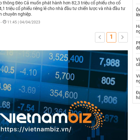
o thông Đèo Cả muốn phát hành hơn 82,3 triệu cổ phiếu cho cổ
,1 triệu cổ phiếu riêng lẻ cho nhà đầu tư chiến lược và nhà đầu tư
Ô
 chuyên nghiệp.
l
-
11:45 | 04/04/2023
Hà
n
1
PN
đ
Vậ
că
V
n
Đạ
hà