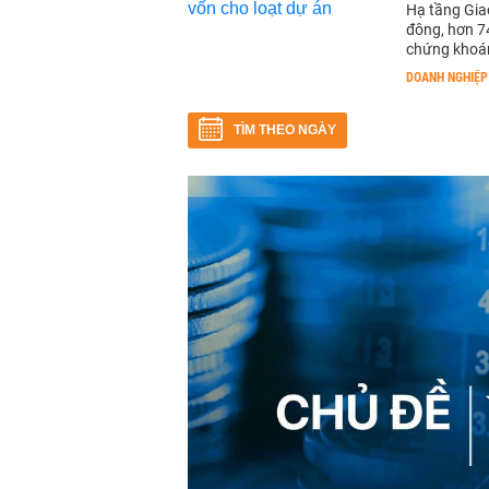
Hạ tầng Gia
đông, hơn 74
chứng khoán
DOANH NGHIỆP
TÌM THEO NGÀY