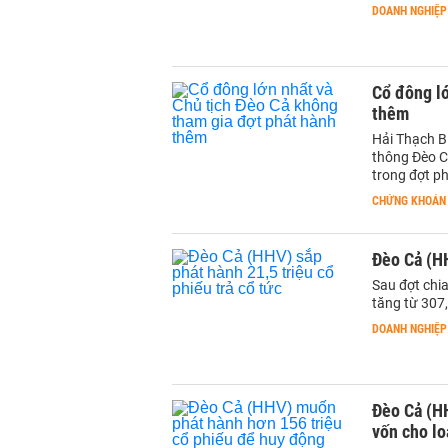
DOANH NGHIỆP
Cổ đông lớ
thêm
Hải Thạch B
thông Đèo C
trong đợt p
CHỨNG KHOÁN
Đèo Cả (HH
Sau đợt chia
tăng từ 307,
DOANH NGHIỆP
Đèo Cả (H
vốn cho lo