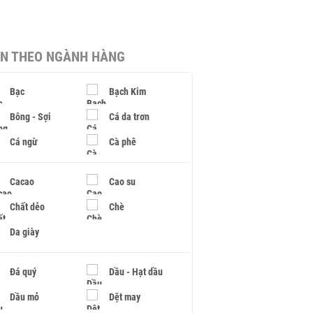
IN THEO NGÀNH HÀNG
Bạc
Bạch Kim
Bông - Sợi
Cá da trơn
Cá ngừ
Cà phê
Cacao
Cao su
Chất dẻo
Chè
Da giày
Đá quý
Dầu - Hạt dầu
Dầu mỏ
Dệt may