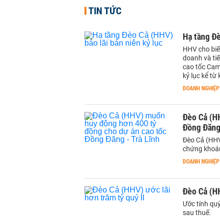
TIN TỨC
Hạ tầng Đè
HHV cho biế
doanh và tiế
cao tốc Cam
kỷ lục kể từ 
DOANH NGHIỆP
Đèo Cả (H
Đồng Đăng 
Đèo Cả (HHV
chứng khoán 
DOANH NGHIỆP
Đèo Cả (HH
Ước tính qu
sau thuế.