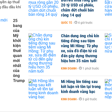
yền áp thuế
20 tỷ USD cổ phiếu,
g đầu dầu khí
chấm dứt chuỗi bán
ròng 14 quý
25
QUỐC TẾ
-
4 giờ trước
bang
của
Mỹ
Chân dung ông chủ kín
khởi
tiếng đứng sau tiệm
kiện
vàng Mi Hồng: Từ phụ
thuế
xe, sửa đồ điện tử cũ
quan
đến gây dựng thương
mới
hiệu hơn 35 năm tuổi
nhất
KINH DOANH
-
1 phút trước
của
ông
Trump
Mi Hồng lên tiếng sau
kết luận về tồn tại trong
kinh doanh vàng bạc
KINH DOANH
-
3 giờ trước