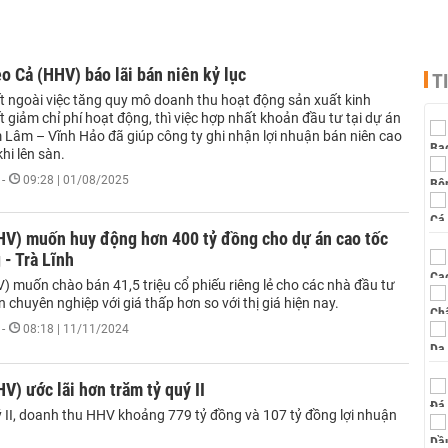
o Cả (HHV) báo lãi bán niên kỷ lục
T
t ngoài việc tăng quy mô doanh thu hoạt động sản xuất kinh
t giảm chỉ phí hoạt động, thì việc hợp nhất khoản đầu tư tại dự án
 Lâm – Vĩnh Hảo đã giúp công ty ghi nhận lợi nhuận bán niên cao
khi lên sàn.
-
09:28 | 01/08/2025
HV) muốn huy động hơn 400 tỷ đồng cho dự án cao tốc
- Trà Lĩnh
) muốn chào bán 41,5 triệu cổ phiếu riêng lẻ cho các nhà đầu tư
chuyên nghiệp với giá thấp hơn so với thị giá hiện nay.
-
08:18 | 11/11/2024
V) ước lãi hơn trăm tỷ quý II
ý II, doanh thu HHV khoảng 779 tỷ đồng và 107 tỷ đồng lợi nhuận