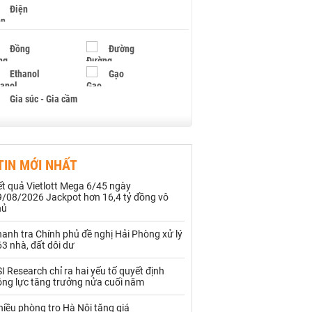
Điện
Đồng
Đường
Ethanol
Gạo
Gia súc - Gia cầm
Giấy
Gỗ
TIN MỚI NHẤT
Hạt điều
Hồ tiêu - Hạt tiêu
t quả Vietlott Mega 6/45 ngày
Khí đốt
9/08/2026 Jackpot hơn 16,4 tỷ đồng vô
hủ
Kim loại khác
Mắc ca
anh tra Chính phủ đề nghị Hải Phòng xử lý
3 nhà, đất dôi dư
Muối
Ngũ cốc
I Research chỉ ra hai yếu tố quyết định
Nhựa - Hạt nhựa
ộng lực tăng trưởng nửa cuối năm
iều phòng trọ Hà Nội tăng giá