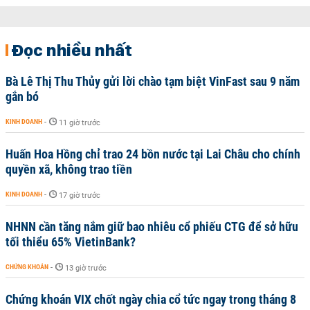
Đọc nhiều nhất
Bà Lê Thị Thu Thủy gửi lời chào tạm biệt VinFast sau 9 năm
gắn bó
KINH DOANH
-
11 giờ trước
Huấn Hoa Hồng chỉ trao 24 bồn nước tại Lai Châu cho chính
quyền xã, không trao tiền
KINH DOANH
-
17 giờ trước
NHNN cần tăng nắm giữ bao nhiêu cổ phiếu CTG để sở hữu
tối thiểu 65% VietinBank?
CHỨNG KHOÁN
-
13 giờ trước
Chứng khoán VIX chốt ngày chia cổ tức ngay trong tháng 8