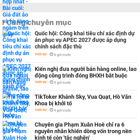
Cùng chuyên mục
Quốc hội: Công khai tiêu chí xác định dự
án phục vụ APEC 2027 được áp dụng
chính sách đặc thù
THỜI SỰ
-
6 giờ trước
Kiến nghị đưa người bán hàng online, lao
động công trình đóng BHXH bắt buộc
THỜI SỰ
-
9 giờ trước
TikToker Khánh Sky, Vua Quạt, Hồ Văn
Khoa bị khởi tố
THỜI SỰ
-
9 giờ trước
Chuyên gia Phạm Xuân Hoè chỉ ra 6
nguyên nhân khiến dòng vốn trong nền
kinh tế còn 'tắc nghẽn'