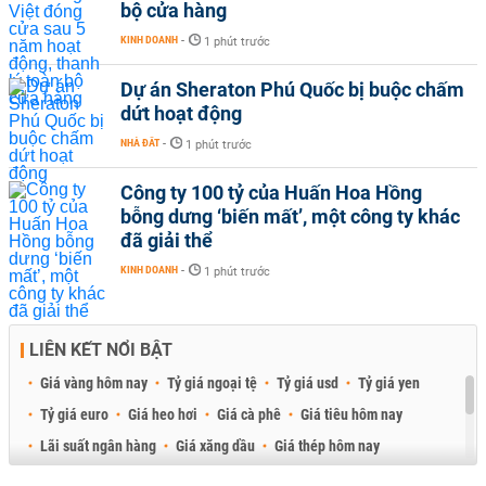
bộ cửa hàng
KINH DOANH
-
1 phút trước
Dự án Sheraton Phú Quốc bị buộc chấm
dứt hoạt động
NHÀ ĐẤT
-
1 phút trước
Công ty 100 tỷ của Huấn Hoa Hồng
bỗng dưng ‘biến mất’, một công ty khác
đã giải thể
KINH DOANH
-
1 phút trước
LIÊN KẾT NỔI BẬT
Giá vàng hôm nay
Tỷ giá ngoại tệ
Tỷ giá usd
Tỷ giá yen
Tỷ giá euro
Giá heo hơi
Giá cà phê
Giá tiêu hôm nay
Lãi suất ngân hàng
Giá xăng dầu
Giá thép hôm nay
Giá sầu riêng
Giá thịt heo
Giá gạo
Giá cao su