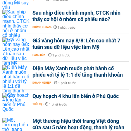
Sau nhịp điều chỉnh mạnh, CTCK nhìn
thấy cơ hội ở nhóm cổ phiếu nào?
CHỨNG KHOÁN
-
1 phút trước
Giá vàng hôm nay 8/8: Lên cao nhất 7
tuần sau dữ liệu việc làm Mỹ
HÀNG HÓA
-
1 phút trước
Điện Máy Xanh muốn phát hành cổ
phiếu với tỷ lệ 1:1 để tăng thanh khoản
DOANH NGHIỆP
-
1 phút trước
Quy hoạch 4 khu lấn biển ở Phú Quốc
THỜI SỰ
-
1 phút trước
Một thương hiệu thời trang Việt đóng
cửa sau 5 năm hoạt động, thanh lý toàn