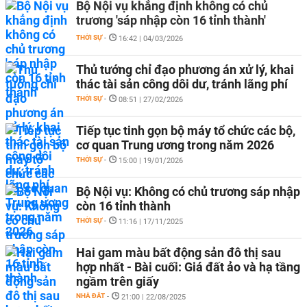
Bộ Nội vụ khẳng định không có chủ
trương 'sáp nhập còn 16 tỉnh thành'
THỜI SỰ
-
16:42 | 04/03/2026
Thủ tướng chỉ đạo phương án xử lý, khai
thác tài sản công dôi dư, tránh lãng phí
THỜI SỰ
-
08:51 | 27/02/2026
Tiếp tục tinh gọn bộ máy tổ chức các bộ,
cơ quan Trung ương trong năm 2026
THỜI SỰ
-
15:00 | 19/01/2026
Bộ Nội vụ: Không có chủ trương sáp nhập
còn 16 tỉnh thành
THỜI SỰ
-
11:16 | 17/11/2025
Hai gam màu bất động sản đô thị sau
hợp nhất - Bài cuối: Giá đất ảo và hạ tầng
ngầm trên giấy
NHÀ ĐẤT
-
21:00 | 22/08/2025