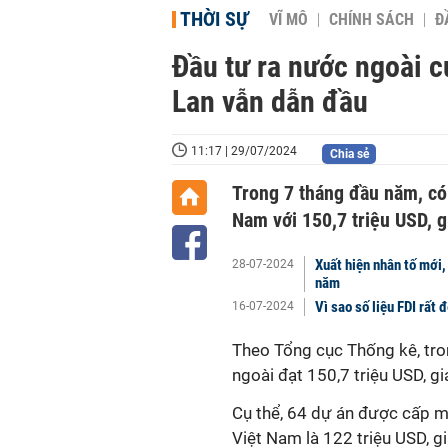
THỜI SỰ
VĨ MÔ
CHÍNH SÁCH
Đ
Đầu tư ra nước ngoài 
Lan vẫn dẫn đầu
11:17 | 29/07/2024
Chia sẻ
Trong 7 tháng đầu năm, có 
Nam với 150,7 triệu USD, 
Xuất hiện nhân tố mới,
28-07-2024
năm
Vì sao số liệu FDI rất 
16-07-2024
Theo Tổng cục Thống kê, tro
ngoài đạt 150,7 triệu USD, g
Cụ thể, 64 dự án được cấp m
Việt Nam là 122 triệu USD, g