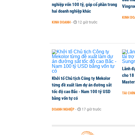
nghiệp vốn 100 tỷ, góp cổ phần trong
tháng 11
Vingro
hai doanh nghiệp khác
DOANH NGHIỆP
-
1 phút trước
KINH D
KINH DOANH
-
12 giờ trước
Thành viên HĐQT VPBankS xin từ
CHỨNG KHOÁN
-
1 phút trước
Lãnh đạ
cho 18
Khởi tố Chủ tịch Công ty Mekolor
Master
từng đề xuất làm dự án đường sắt
tốc độ cao Bắc - Nam 100 tỷ USD
TÀI CHÍ
bằng vốn tự có
DOANH NGHIỆP
-
17 giờ trước