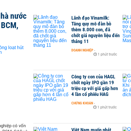
Nhà nước
Lãnh đạo Vinamilk:
, BCM,
Tăng quy mô đàn bò
thêm 8.000 con, đã
chốt giá nguyên liệu đến
tháng 11
DOANH NGHIỆP
-
1 phút trước
Công ty con của HAGL
chốt ngày IPO gần 19
triệu cp với giá gấp hơn
4 lần cổ phiếu HAG
CHỨNG KHOÁN
-
1 phút trước
nghiệp có vốn
Việt Nam muốn phát