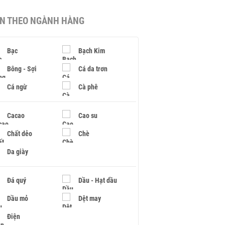
IN THEO NGÀNH HÀNG
Bạc
Bạch Kim
Bông - Sợi
Cá da trơn
Cá ngừ
Cà phê
Cacao
Cao su
Chất dẻo
Chè
Da giày
Đá quý
Dầu - Hạt dầu
Dầu mỏ
Dệt may
Điện