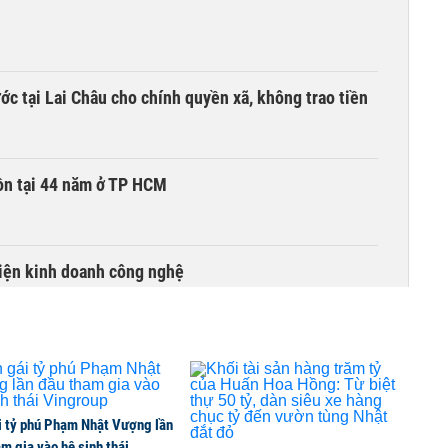
c tại Lai Châu cho chính quyền xã, không trao tiền
ồn tại 44 năm ở TP HCM
kiện kinh doanh công nghệ
đồng loạt hút tiền, VNM, BCM, GAS và GVR tăng trần
i tỷ phú Phạm Nhật Vượng lần
àn bò thêm 8.000 con, đã chốt giá nguyên liệu đến
m gia vào hệ sinh thái