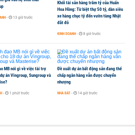
Khối tài sản hàng trăm tỷ của Huấn
up
Hoa Hồng: Từ biệt thự 50 tỷ, dàn siêu
xe hàng chục tỷ đến vườn tùng Nhật
OANH
-
13 giờ trước
đắt đỏ
 nhiệm
KINH DOANH
-
8 giờ trước
o MB nói gì về việc tài trợ
Đề xuất dự án bất động sản đang thế
 dự án Vingroup, Sungroup và
chấp ngân hàng vẫn được chuyển
ise?
nhượng
NH
-
1 phút trước
NHÀ ĐẤT
-
14 giờ trước