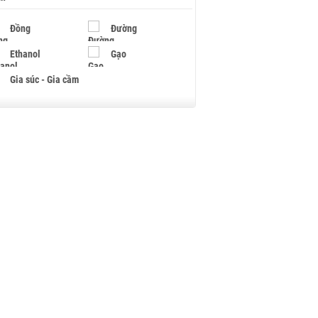
Đồng
Đường
Ethanol
Gạo
Gia súc - Gia cầm
Giấy
Gỗ
Hạt điều
Hồ tiêu - Hạt tiêu
Khí đốt
Kim loại khác
Mắc ca
Muối
Ngũ cốc
Nhựa - Hạt nhựa
Palladium
Phân bón