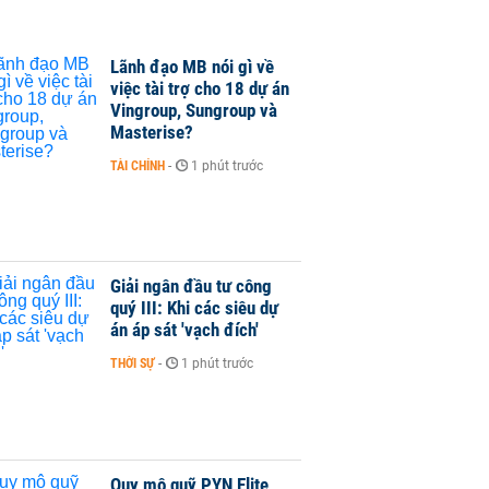
Lãnh đạo MB nói gì về
việc tài trợ cho 18 dự án
Vingroup, Sungroup và
Masterise?
TÀI CHÍNH
-
1 phút trước
Giải ngân đầu tư công
quý III: Khi các siêu dự
án áp sát 'vạch đích'
THỜI SỰ
-
1 phút trước
Quy mô quỹ PYN Elite