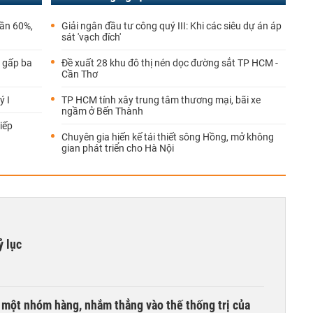
gần 60%,
Giải ngân đầu tư công quý III: Khi các siêu dự án áp
sát 'vạch đích'
 gấp ba
Đề xuất 28 khu đô thị nén dọc đường sắt TP HCM -
Cần Thơ
ý I
TP HCM tính xây trung tâm thương mại, bãi xe
ngầm ở Bến Thành
iếp
Chuyên gia hiến kế tái thiết sông Hồng, mở không
gian phát triển cho Hà Nội
ỷ lục
i một nhóm hàng, nhắm thẳng vào thế thống trị của