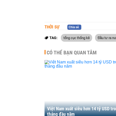
THỜI SỰ
Chia sẻ
tổng cục thống kê
Đầu tư ra n
TAG:
CÓ THỂ BẠN QUAN TÂM
Việt Nam xuất siêu hơn 14 tỷ USD tr
tháng đầu năm