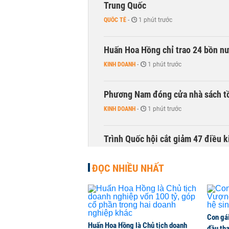
Trung Quốc
QUỐC TẾ
-
1 phút trước
Huấn Hoa Hồng chỉ trao 24 bồn nướ
KINH DOANH
-
1 phút trước
Phương Nam đóng cửa nhà sách t
KINH DOANH
-
1 phút trước
Trình Quốc hội cắt giảm 47 điều 
THỜI SỰ
-
1 phút trước
ĐỌC NHIỀU NHẤT
Cổ phiếu doanh nghiệp Nhà nước 
CHỨNG KHOÁN
-
1 phút trước
Con gá
Huấn Hoa Hồng là Chủ tịch doanh
Lãnh đạo Vinamilk: Tăng quy mô đ
đầu tha