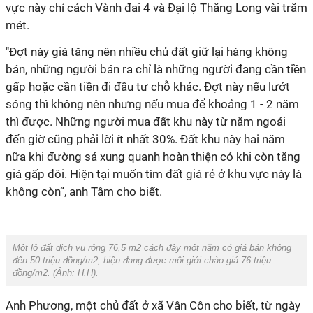
vực này chỉ cách Vành đai 4 và Đại lộ Thăng Long vài trăm
mét.
"Đợt này giá tăng nên nhiều chủ đất giữ lại hàng không
bán, những người bán ra chỉ là những người đang cần tiền
gấp hoặc cần tiền đi đầu tư chỗ khác. Đợt này nếu lướt
sóng thì không nên nhưng nếu mua để khoảng 1 - 2 năm
thì được. Những người mua đất khu này từ năm ngoái
đến giờ cũng phải lời ít nhất 30%. Đất khu này hai năm
nữa khi đường sá xung quanh hoàn thiện có khi còn tăng
giá gấp đôi. Hiện tại muốn tìm đất giá rẻ ở khu vực này là
không còn”, anh Tâm cho biết.
Một lô đất dịch vụ rộng 76,5 m2 cách đây một năm có giá bán không
đến 50 triệu đồng/m2, hiện đang được môi giới chào giá 76 triệu
đồng/m2. (Ảnh:
H.H
).
Anh Phương, một chủ đất ở xã Vân Côn cho biết, từ ngày