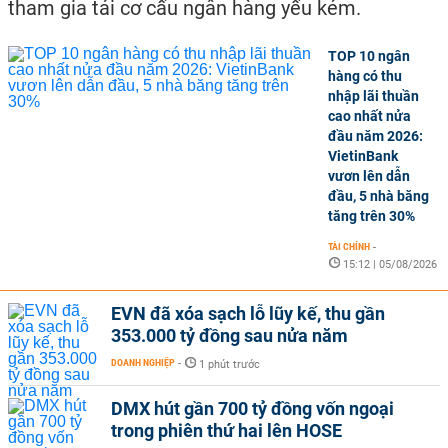
tham gia tái cơ cấu ngân hàng yếu kém.
TOP 10 ngân
hàng có thu
nhập lãi thuần
cao nhất nửa
đầu năm 2026:
VietinBank
vươn lên dẫn
đầu, 5 nhà băng
tăng trên 30%
TÀI CHÍNH
-
15:12 | 05/08/2026
EVN đã xóa sạch lỗ lũy kế, thu gần
353.000 tỷ đồng sau nửa năm
DOANH NGHIỆP
-
1 phút trước
DMX hút gần 700 tỷ đồng vốn ngoại
trong phiên thứ hai lên HOSE