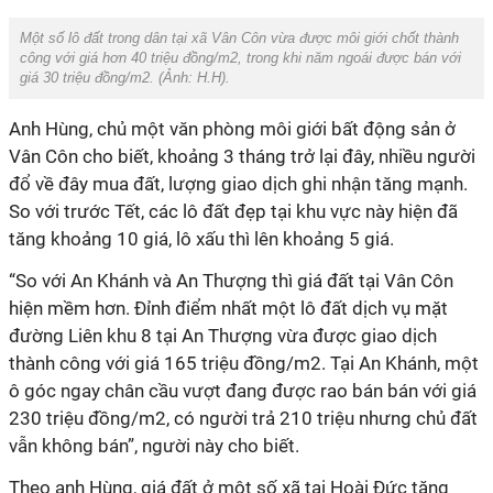
Một số lô đất trong dân tại xã Vân Côn vừa được môi giới chốt thành
công với giá hơn 40 triệu đồng/m2, trong khi năm ngoái được bán với
giá 30 triệu đồng/m2. (Ảnh:
H.H
).
Anh Hùng, chủ một văn phòng môi giới bất động sản ở
Vân Côn cho biết, khoảng 3 tháng trở lại đây, nhiều người
đổ về đây mua đất, lượng giao dịch ghi nhận tăng mạnh.
So với trước Tết, các lô đất đẹp tại khu vực này hiện đã
tăng khoảng 10 giá, lô xấu thì lên khoảng 5 giá.
“So với An Khánh và An Thượng thì giá đất tại Vân Côn
hiện mềm hơn. Đỉnh điểm nhất một lô đất dịch vụ mặt
đường Liên khu 8 tại An Thượng vừa được giao dịch
thành công với giá 165 triệu đồng/m2. Tại An Khánh, một
ô góc ngay chân cầu vượt đang được rao bán bán với giá
230 triệu đồng/m2, có người trả 210 triệu nhưng chủ đất
vẫn không bán”, người này cho biết.
Theo anh Hùng, giá đất ở một số xã tại Hoài Đức tăng