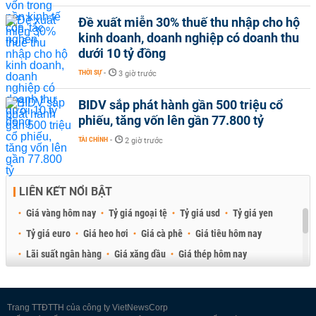
Đề xuất miễn 30% thuế thu nhập cho hộ
kinh doanh, doanh nghiệp có doanh thu
dưới 10 tỷ đồng
THỜI SỰ
-
3 giờ trước
BIDV sắp phát hành gần 500 triệu cổ
phiếu, tăng vốn lên gần 77.800 tỷ
TÀI CHÍNH
-
2 giờ trước
LIÊN KẾT NỔI BẬT
Giá vàng hôm nay
Tỷ giá ngoại tệ
Tỷ giá usd
Tỷ giá yen
Tỷ giá euro
Giá heo hơi
Giá cà phê
Giá tiêu hôm nay
Lãi suất ngân hàng
Giá xăng dầu
Giá thép hôm nay
Giá sầu riêng
Giá thịt heo
Giá gạo
Giá cao su
Best Retail Brokers
Diễn đàn đầu tư Việt Nam 2026
Trang TTĐTTH của công ty VietNewsCorp