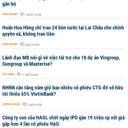
gắn bó
KINH DOANH
-
1 phút trước
Huấn Hoa Hồng chỉ trao 24 bồn nước tại Lai Châu cho chính
quyền xã, không trao tiền
KINH DOANH
-
5 giờ trước
Lãnh đạo MB nói gì về việc tài trợ cho 18 dự án Vingroup,
Sungroup và Masterise?
TÀI CHÍNH
-
11 giờ trước
NHNN cần tăng nắm giữ bao nhiêu cổ phiếu CTG để sở hữu
tối thiểu 65% VietinBank?
CHỨNG KHOÁN
-
2 giờ trước
Công ty con của HAGL chốt ngày IPO gần 19 triệu cp với giá
gấp hơn 4 lần cổ phiếu HAG