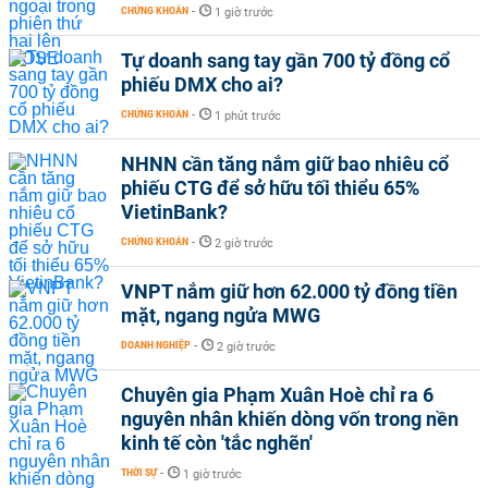
CHỨNG KHOÁN
-
1 giờ trước
Tự doanh sang tay gần 700 tỷ đồng cổ
phiếu DMX cho ai?
CHỨNG KHOÁN
-
1 phút trước
NHNN cần tăng nắm giữ bao nhiêu cổ
phiếu CTG để sở hữu tối thiểu 65%
VietinBank?
CHỨNG KHOÁN
-
2 giờ trước
VNPT nắm giữ hơn 62.000 tỷ đồng tiền
mặt, ngang ngửa MWG
DOANH NGHIỆP
-
2 giờ trước
Chuyên gia Phạm Xuân Hoè chỉ ra 6
nguyên nhân khiến dòng vốn trong nền
kinh tế còn 'tắc nghẽn'
THỜI SỰ
-
1 giờ trước