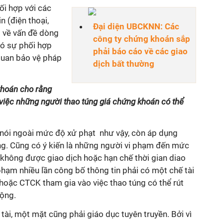
hối hợp với các
n (điện thoại,
Đại diện UBCKNN: Các
g về vấn đề dòng
công ty chứng khoán sắp
ó sự phối hợp
phải báo cáo về các giao
 quan bảo vệ pháp
dịch bất thường
khoán cho rằng
 việc những người thao túng giá chứng khoán có thể
 nói ngoài mức độ xử phạt như vậy, còn áp dụng
ng. Cũng có ý kiến là những người vi phạm đến mức
n không được giao dịch hoặc hạn chế thời gian diao
phạm nhiều lần công bố thông tin phải có một chế tài
hoặc CTCK tham gia vào việc thao túng có thể rút
động.
tài, một mặt cũng phải giáo dục tuyên truyền. Bởi vì