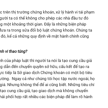
trên thị trường chứng khoán, xử lý hành vi tái phạm
 người ta có thể không cho phép các nhà đầu tư đó
ong một khoảng thời gian. Đấy là những biện pháp
đưa ra trong sửa đổi bộ luật chứng khoán. Chúng ta
 đó, kể cả những quy định về mặt hành chính cũng
nh vi thao túng?
nh của pháp luật thì người ta nói là tạo cung cầu giả
ng dẫn đến chuyển quyền sở hữu, cấu kết để tạo ra
rực tiếp là Sở giao dịch Chứng khoán có một bộ tiêu
hường. Ngay cả như chúng tôi học tập nước ngoài, họ
giá. Nhưng không thể để ai cũng biết. Những tiêu chí
i tạo cung cầu giả, tạo giao dịch mà không chuyển
hải phối hợp rất nhiều các biện pháp để làm rõ hành