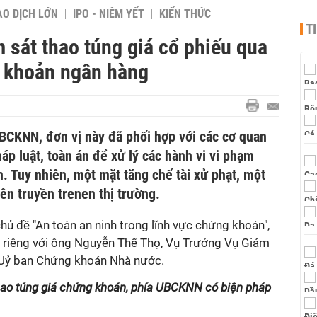
AO DỊCH LỚN
IPO - NIÊM YẾT
KIẾN THỨC
T
 sát thao túng giá cổ phiếu qua
ài khoản ngân hàng
UBCKNN, đơn vị này đã phối hợp với các cơ quan
áp luật, toàn án để xử lý các hành vi vi phạm
. Tuy nhiên, một mặt tăng chế tài xử phạt, một
ên truyền trenen thị trường.
chủ đề "An toàn an ninh trong lĩnh vực chứng khoán",
 riêng với ông Nguyễn Thế Thọ, Vụ Trưởng Vụ Giám
 Uỷ ban Chứng khoán Nhà nước.
 thao túng giá chứng khoán, phía UBCKNN có biện pháp