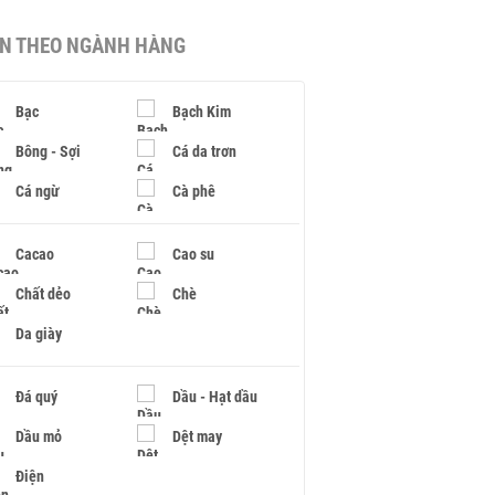
IN THEO NGÀNH HÀNG
Bạc
Bạch Kim
Bông - Sợi
Cá da trơn
Cá ngừ
Cà phê
Cacao
Cao su
Chất dẻo
Chè
Da giày
Đá quý
Dầu - Hạt dầu
Dầu mỏ
Dệt may
Điện