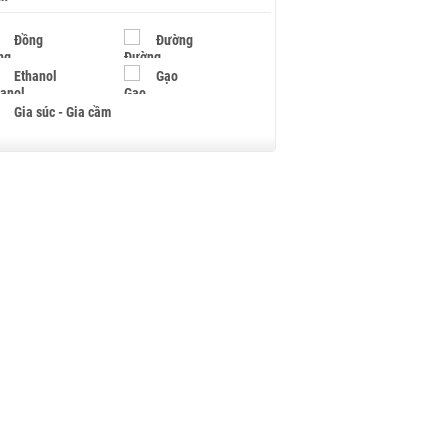
Đồng
Đường
Ethanol
Gạo
Gia súc - Gia cầm
Giấy
Gỗ
Hạt điều
Hồ tiêu - Hạt tiêu
Khí đốt
Kim loại khác
Mắc ca
Muối
Ngũ cốc
Nhựa - Hạt nhựa
Palladium
Phân bón