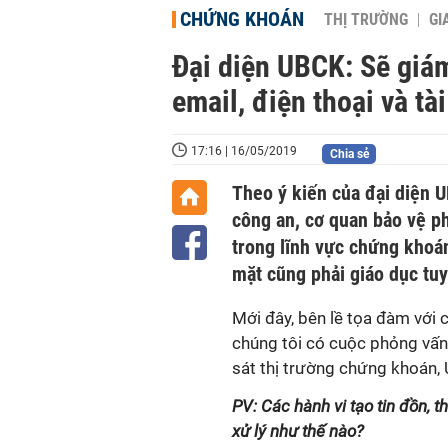
CHỨNG KHOÁN
THỊ TRƯỜNG
GI
Đại diện UBCK: Sẽ giám
email, điện thoại và t
17:16 | 16/05/2019
Chia sẻ
Theo ý kiến của đại diện 
công an, cơ quan bảo vệ ph
trong lĩnh vực chứng khoán
mặt cũng phải giáo dục tuy
Mới đây, bên lề tọa đàm với 
chúng tôi có cuộc phỏng vấn
sát thị trường chứng khoán,
PV: Các hành vi tạo tin đồn,
xử lý như thế nào?