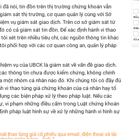
i đã nói, tin đồn trên thị trường chứng khoán vẫn
ý giám sát thị trường, cơ quan quản lý cùng với Sở
iệm vụ giám sát giao dịch. Trên cơ sở giám sát từ
đó có cả giám sát tin đồn. Để xác định hành vi thao
 tôi xét trên nhiều tiêu chí, các nguồn thông tin khác
 tôi phối hợp với các cơ quan công an, quản lý pháp
nhiệm vụ của UBCK là giám sát về vấn đề giao dịch.
, các thông tin chưa được kiểm chứng, không chính
 của một nhóm cá nhân nào đó. Khi chúng tôi có đầy đủ
h vi thao túng giá chứng khoán của cá nhân hay tổ
dụng các biện pháp xử lý theo pháp luật. Nếu các
 sự, vi phạm những điều cấm trong Luật chứng khoán
ịnh pháp luật hình sự về xử lý những hành vi hình sự