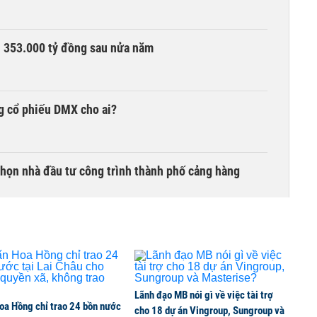
ần 353.000 tỷ đồng sau nửa năm
g cổ phiếu DMX cho ai?
chọn nhà đầu tư công trình thành phố cảng hàng
TCK, ai đã mua vào?
Lãnh đạo MB nói gì về việc tài trợ
oa Hồng chỉ trao 24 bồn nước
ine, lao động công trình đóng BHXH bắt buộc
cho 18 dự án Vingroup, Sungroup và