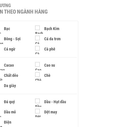
HƯƠNG
IN THEO NGÀNH HÀNG
Bạc
Bạch Kim
Bông - Sợi
Cá da trơn
Cá ngừ
Cà phê
Cacao
Cao su
Chất dẻo
Chè
Da giày
Đá quý
Dầu - Hạt dầu
Dầu mỏ
Dệt may
Điện