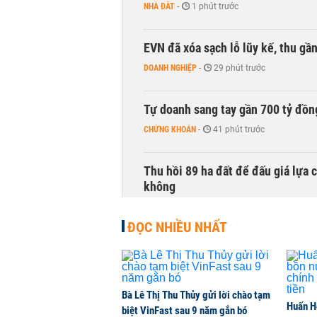
NHÀ ĐẤT
-
1 phút trước
EVN đã xóa sạch lỗ lũy kế, thu g
DOANH NGHIỆP
-
29 phút trước
Tự doanh sang tay gần 700 tỷ đồn
CHỨNG KHOÁN
-
41 phút trước
Thu hồi 89 ha đất để đấu giá lựa 
không
NHÀ ĐẤT
-
1 giờ trước
ĐỌC NHIỀU NHẤT
Dòng tiền ngoại bất ngờ trở lại T
CHỨNG KHOÁN
-
1 giờ trước
Bà Lê Thị Thu Thủy gửi lời chào tạm
Huấn H
Kiến nghị đưa người bán hàng onl
biệt VinFast sau 9 năm gắn bó