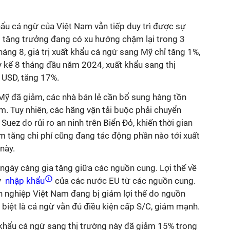
khẩu cá ngừ của Việt Nam vẫn tiếp duy trì được sự
ộ tăng trưởng đang có xu hướng chậm lại trong 3
háng 8, giá trị xuất khẩu cá ngừ sang Mỹ chỉ tăng 1%,
ũy kế 8 tháng đầu năm 2024, xuất khẩu sang thị
 USD, tăng 17%.
 Mỹ đã giảm, các nhà bán lẻ cần bổ sung hàng tồn
m. Tuy nhiên, các hãng vận tải buộc phải chuyển
Suez do rủi ro an ninh trên Biển Đỏ, khiến thời gian
m tăng chi phí cũng đang tác động phần nào tới xuất
này.
h ngày càng gia tăng giữa các nguồn cung. Lợi thế về
y
nhập khẩu
của các nước EU từ các nguồn cung.
h nghiệp Việt Nam đang bị giảm lợi thế do nguồn
biệt là cá ngừ vằn đủ điều kiện cấp S/C, giảm mạnh.
ất khẩu cá ngừ sang thị trường này đã giảm 15% trong