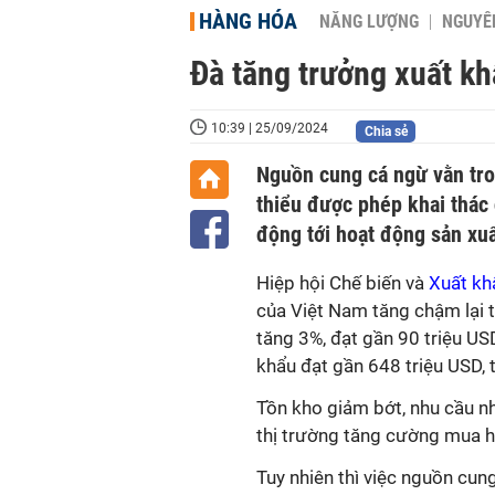
HÀNG HÓA
NĂNG LƯỢNG
NGUYÊN
Đà tăng trưởng xuất kh
10:39 | 25/09/2024
Chia sẻ
Nguồn cung cá ngừ vằn tro
thiểu được phép khai thác
động tới hoạt động sản xu
Hiệp hội Chế biến và
Xuất k
của Việt Nam tăng chậm lại t
tăng 3%, đạt gần 90 triệu US
khẩu đạt gần 648 triệu USD, 
Tồn kho giảm bớt, nhu cầu n
thị trường tăng cường mua h
Tuy nhiên thì việc nguồn cun