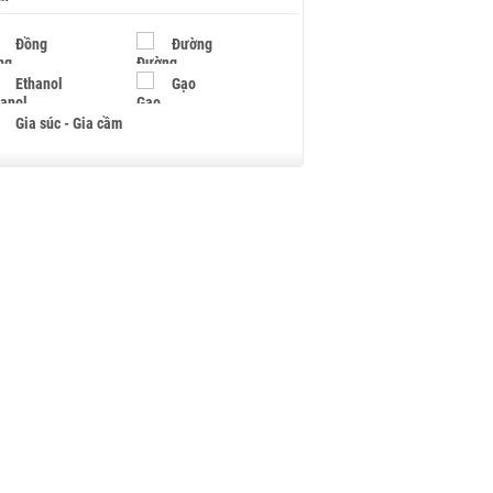
Đồng
Đường
Ethanol
Gạo
Gia súc - Gia cầm
Giấy
Gỗ
Hạt điều
Hồ tiêu - Hạt tiêu
Khí đốt
Kim loại khác
Mắc ca
Muối
Ngũ cốc
Nhựa - Hạt nhựa
Palladium
Phân bón