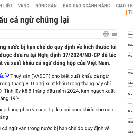
 LIỆU
VÀNG
NÔNG SẢN
BÁO CÁO NGÀNH HÀNG
GIAO T
T
ẩu cá ngừ chững lại
ng nước bị hạn chế do quy định về kích thước tối
 được đưa ra tại Nghị định 37/2024/NĐ-CP đã tác
ất và xuất khẩu cá ngừ đóng hộp của Việt Nam.
hẩu
Thuỷ sản (VASEP) cho biết xuất khẩu cá ngừ
rong tháng 8. Giá trị xuất khẩu trong tháng này chỉ
D. Tính lũy kế 8 tháng đầu năm 2024, kim ngạch xuất
tăng 19%.
hập hàng phục vụ các dịp lễ cuối năm khiến cho các
àng.
g cá ngừ vằn trong nước bị hạn chế do quy định về