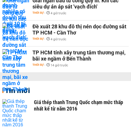
Giải ngân đầu tư công quý III: Khi các
siêu dự án áp sát 'vạch đích'
THỜI SỰ
-
4 giờ trước
Đề xuất 28 khu đô thị nén dọc đường sắt
TP HCM - Cần Thơ
THỜI SỰ
-
4 giờ trước
TP HCM tính xây trung tâm thương mại,
bãi xe ngầm ở Bến Thành
THỜI SỰ
-
14 giờ trước
Tin mới
Giá thép thanh Trung Quốc chạm mức thấp
nhất kể từ năm 2016