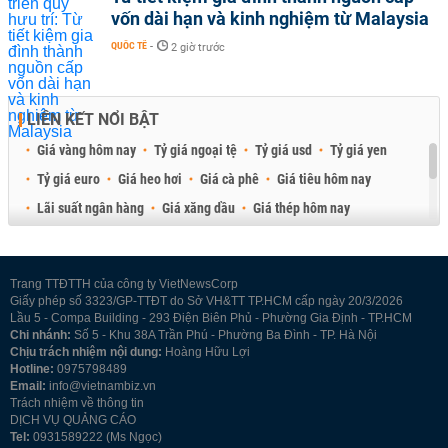
vốn dài hạn và kinh nghiệm từ Malaysia
QUỐC TẾ
-
2 giờ trước
LIÊN KẾT NỔI BẬT
Giá vàng hôm nay
Tỷ giá ngoại tệ
Tỷ giá usd
Tỷ giá yen
Tỷ giá euro
Giá heo hơi
Giá cà phê
Giá tiêu hôm nay
Lãi suất ngân hàng
Giá xăng dầu
Giá thép hôm nay
Giá sầu riêng
Giá thịt heo
Giá gạo
Giá cao su
Best Retail Brokers
Diễn đàn đầu tư Việt Nam 2026
Trang TTĐTTH của công ty VietNewsCorp
Giấy phép số 3323/GP-TTĐT do Sở VH&TT TP.HCM cấp ngày 20/3/2026
Lầu 5 - Compa Building - 293 Điện Biên Phủ - Phường Gia Định - TP.HCM
Chi nhánh:
Số 5 - Khu 38A Trần Phú - Phường Ba Đình - TP. Hà Nội
Chịu trách nhiệm nội dung:
Hoàng Hữu Lợi
Hotline:
0975798489
Email:
info@vietnambiz.vn
Trách nhiệm về thông tin
DỊCH VỤ QUẢNG CÁO
Tel:
0931589222 (Ms Ngọc)