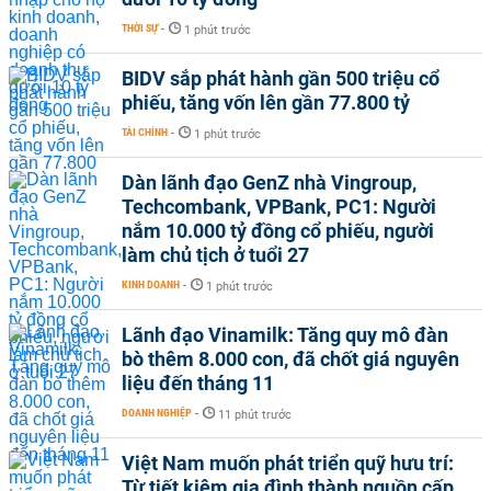
THỜI SỰ
-
1 phút trước
BIDV sắp phát hành gần 500 triệu cổ
phiếu, tăng vốn lên gần 77.800 tỷ
TÀI CHÍNH
-
1 phút trước
Dàn lãnh đạo GenZ nhà Vingroup,
Techcombank, VPBank, PC1: Người
nắm 10.000 tỷ đồng cổ phiếu, người
làm chủ tịch ở tuổi 27
KINH DOANH
-
1 phút trước
Lãnh đạo Vinamilk: Tăng quy mô đàn
bò thêm 8.000 con, đã chốt giá nguyên
liệu đến tháng 11
DOANH NGHIỆP
-
11 phút trước
Việt Nam muốn phát triển quỹ hưu trí:
Từ tiết kiệm gia đình thành nguồn cấp