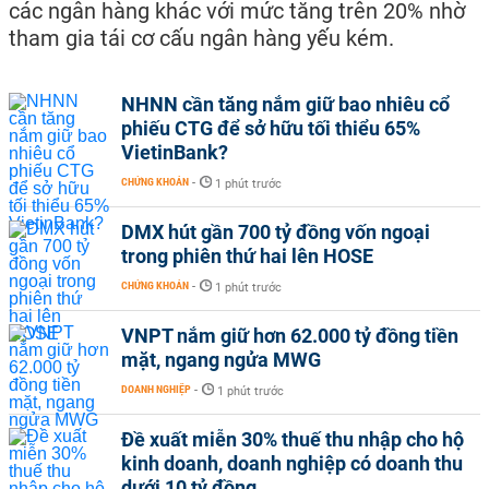
các ngân hàng khác với mức tăng trên 20% nhờ
tham gia tái cơ cấu ngân hàng yếu kém.
NHNN cần tăng nắm giữ bao nhiêu cổ
phiếu CTG để sở hữu tối thiểu 65%
VietinBank?
CHỨNG KHOÁN
-
1 phút trước
DMX hút gần 700 tỷ đồng vốn ngoại
trong phiên thứ hai lên HOSE
CHỨNG KHOÁN
-
1 phút trước
VNPT nắm giữ hơn 62.000 tỷ đồng tiền
mặt, ngang ngửa MWG
DOANH NGHIỆP
-
1 phút trước
Đề xuất miễn 30% thuế thu nhập cho hộ
kinh doanh, doanh nghiệp có doanh thu
dưới 10 tỷ đồng