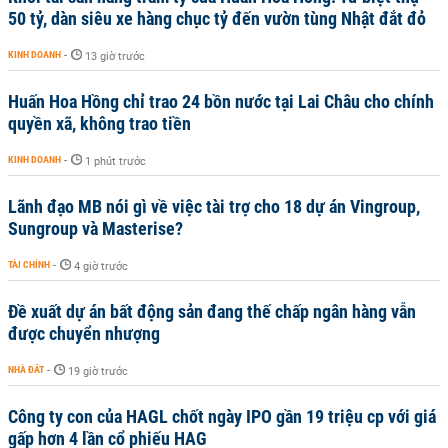
50 tỷ, dàn siêu xe hàng chục tỷ đến vườn tùng Nhật đắt đỏ
KINH DOANH
-
13 giờ trước
Huấn Hoa Hồng chỉ trao 24 bồn nước tại Lai Châu cho chính
quyền xã, không trao tiền
KINH DOANH
-
1 phút trước
Lãnh đạo MB nói gì về việc tài trợ cho 18 dự án Vingroup,
Sungroup và Masterise?
TÀI CHÍNH
-
4 giờ trước
Đề xuất dự án bất động sản đang thế chấp ngân hàng vẫn
được chuyển nhượng
NHÀ ĐẤT
-
19 giờ trước
Công ty con của HAGL chốt ngày IPO gần 19 triệu cp với giá
gấp hơn 4 lần cổ phiếu HAG