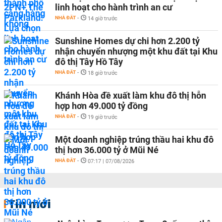
linh hoạt cho hành trình an cư
NHÀ ĐẤT
-
14 giờ trước
Sunshine Homes dự chi hơn 2.200 tỷ
nhận chuyển nhượng một khu đất tại Khu
đô thị Tây Hồ Tây
NHÀ ĐẤT
-
18 giờ trước
Khánh Hòa đề xuất làm khu đô thị hỗn
hợp hơn 49.000 tỷ đồng
NHÀ ĐẤT
-
19 giờ trước
Một doanh nghiệp trúng thầu hai khu đô
thị hơn 36.000 tỷ ở Mũi Né
NHÀ ĐẤT
-
07:17 | 07/08/2026
Tin mới