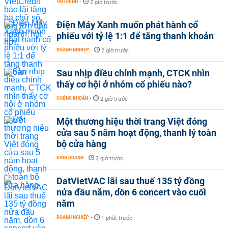
TÀI CHÍNH
-
2 giờ trước
Điện Máy Xanh muốn phát hành cổ
phiếu với tỷ lệ 1:1 để tăng thanh khoản
DOANH NGHIỆP
-
2 giờ trước
Sau nhịp điều chỉnh mạnh, CTCK nhìn
thấy cơ hội ở nhóm cổ phiếu nào?
CHỨNG KHOÁN
-
2 giờ trước
Một thương hiệu thời trang Việt đóng
cửa sau 5 năm hoạt động, thanh lý toàn
bộ cửa hàng
KINH DOANH
-
2 giờ trước
DatVietVAC lãi sau thuế 135 tỷ đồng
nửa đầu năm, dồn 6 concert vào cuối
năm
DOANH NGHIỆP
-
1 phút trước