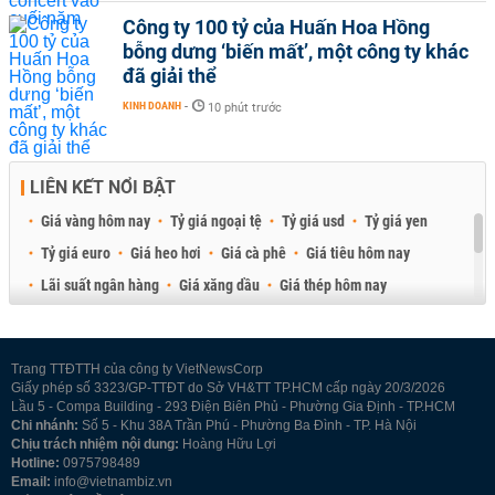
Công ty 100 tỷ của Huấn Hoa Hồng
bỗng dưng ‘biến mất’, một công ty khác
đã giải thể
KINH DOANH
-
10 phút trước
LIÊN KẾT NỔI BẬT
Giá vàng hôm nay
Tỷ giá ngoại tệ
Tỷ giá usd
Tỷ giá yen
Tỷ giá euro
Giá heo hơi
Giá cà phê
Giá tiêu hôm nay
Lãi suất ngân hàng
Giá xăng dầu
Giá thép hôm nay
Giá sầu riêng
Giá thịt heo
Giá gạo
Giá cao su
Best Retail Brokers
Diễn đàn đầu tư Việt Nam 2026
Trang TTĐTTH của công ty VietNewsCorp
Giấy phép số 3323/GP-TTĐT do Sở VH&TT TP.HCM cấp ngày 20/3/2026
Lầu 5 - Compa Building - 293 Điện Biên Phủ - Phường Gia Định - TP.HCM
Chi nhánh:
Số 5 - Khu 38A Trần Phú - Phường Ba Đình - TP. Hà Nội
Chịu trách nhiệm nội dung:
Hoàng Hữu Lợi
Hotline:
0975798489
Email:
info@vietnambiz.vn