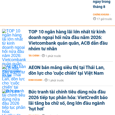
ngay trong
tháng 8
CHỨNG KHOÁN
-
17 giờ trước
TOP 10 ngân hàng lãi lớn nhất từ kinh
doanh ngoại hối nửa đầu năm 2026:
Vietcombank quán quân, ACB dẫn đầu
nhóm tư nhân
TÀI CHÍNH
-
1 phút trước
AEON bán mảng siêu thị tại Thái Lan,
dồn lực cho ‘cuộc chiến’ tại Việt Nam
KINH DOANH
-
1 phút trước
Bức tranh tài chính tiêu dùng nửa đầu
2026 tiếp tục phân hóa: VietCredit báo
lãi tăng ba chữ số, ông lớn đầu ngành
'hụt hơi'