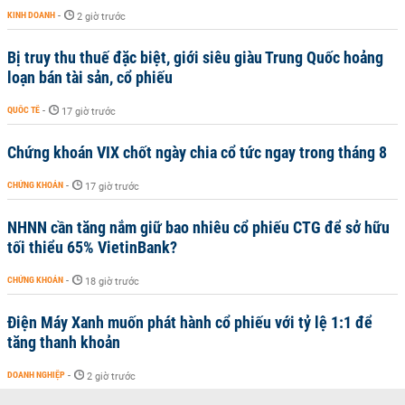
KINH DOANH
-
2 giờ trước
Bị truy thu thuế đặc biệt, giới siêu giàu Trung Quốc hoảng
loạn bán tài sản, cổ phiếu
QUỐC TẾ
-
17 giờ trước
Chứng khoán VIX chốt ngày chia cổ tức ngay trong tháng 8
CHỨNG KHOÁN
-
17 giờ trước
NHNN cần tăng nắm giữ bao nhiêu cổ phiếu CTG để sở hữu
tối thiểu 65% VietinBank?
CHỨNG KHOÁN
-
18 giờ trước
Điện Máy Xanh muốn phát hành cổ phiếu với tỷ lệ 1:1 để
tăng thanh khoản
DOANH NGHIỆP
-
2 giờ trước