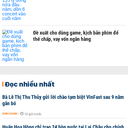
Đề xuất cho dùng game, kịch bản phim để
thế chấp, vay vốn ngân hàng
Đọc nhiều nhất
Bà Lê Thị Thu Thủy gửi lời chào tạm biệt VinFast sau 9 năm
gắn bó
KINH DOANH
-
10 giờ trước
Huấn Hoa Hồng chỉ trao 24 bồn nước tại Lai Châu cho chính