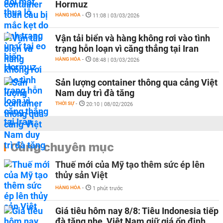
Hormuz
HÀNG HÓA
-
11:08 | 03/03/2026
Vận tải biển và hàng không rơi vào tình
trạng hỗn loạn vì căng thẳng tại Iran
HÀNG HÓA
-
08:48 | 03/03/2026
Sản lượng container thông qua cảng Việt
Nam duy trì đà tăng
THỜI SỰ
-
20:10 | 08/02/2026
Cùng chuyên mục
Thuế mới của Mỹ tạo thêm sức ép lên
thủy sản Việt
HÀNG HÓA
-
1 phút trước
Giá tiêu hôm nay 8/8: Tiêu Indonesia tiếp
đà tăng nhẹ, Việt Nam giữ giá ổn định