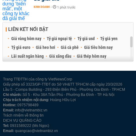
KINH DOANH
-
1 phút trước
LIÊN KẾT NỔI BẬT
Giá vàng hôm nay
Tỷ giá ngoại tệ
Tỷ giá usd
Tỷ giá yen
Tỷ giá euro
Giá heo hơi
Giá cà phê
Giá tiêu hôm nay
Lãi suất ngân hàng
Giá xăng dầu
Giá thép hôm nay
Giá sầu riêng
Giá thịt heo
Giá gạo
Giá cao su
Best Retail Brokers
Diễn đàn đầu tư Việt Nam 2026
Trang TTĐTTH của công ty VietNewsCorp
Giấy phép số 3323/GP-TTĐT do Sở VH&TT TP.HCM cấp ngày 20/3/2026
Lầu 5 - Compa Building - 293 Điện Biên Phủ - Phường Gia Định - TP.HCM
Chi nhánh:
Số 5 - Khu 38A Trần Phú - Phường Ba Đình - TP. Hà Nội
Chịu trách nhiệm nội dung:
Hoàng Hữu Lợi
Hotline:
0975798489
Email:
info@vietnambiz.vn
Trách nhiệm về thông tin
DỊCH VỤ QUẢNG CÁO
Tel:
0931589222 (Ms Ngọc)
Email:
quangcao@vietnambiz.vn