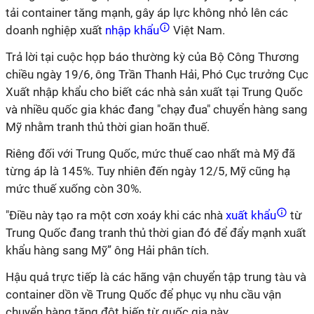
tải container tăng mạnh, gây áp lực không nhỏ lên các
doanh nghiệp xuất
nhập khẩu
Việt Nam.
Trả lời tại cuộc họp báo thường kỳ của Bộ Công Thương
chiều ngày 19/6, ông Trần Thanh Hải, Phó Cục trưởng Cục
Xuất nhập khẩu cho biết các nhà sản xuất tại Trung Quốc
và nhiều quốc gia khác đang "chạy đua" chuyển hàng sang
Mỹ nhằm tranh thủ thời gian hoãn thuế.
Riêng đối với Trung Quốc, mức thuế cao nhất mà Mỹ đã
từng áp là 145%. Tuy nhiên đến ngày 12/5, Mỹ cũng hạ
mức thuế xuống còn 30%.
"Điều này tạo ra một cơn xoáy khi các nhà
xuất khẩu
từ
Trung Quốc đang tranh thủ thời gian đó để đẩy mạnh xuất
khẩu hàng sang Mỹ” ông Hải phân tích.
Hậu quả trực tiếp là các hãng vận chuyển tập trung tàu và
container dồn về Trung Quốc để phục vụ nhu cầu vận
chuyển hàng tăng đột biến từ quốc gia này.