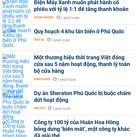
Điện Máy Xanh muốn phát hành cổ
phiếu với tỷ lệ 1:1 để tăng thanh khoản
DOANH NGHIỆP
-
1 phút trước
Quy hoạch 4 khu lấn biển ở Phú Quốc
THỜI SỰ
-
1 phút trước
Một thương hiệu thời trang Việt đóng
cửa sau 5 năm hoạt động, thanh lý toàn
bộ cửa hàng
KINH DOANH
-
1 phút trước
Dự án Sheraton Phú Quốc bị buộc chấm
dứt hoạt động
NHÀ ĐẤT
-
1 phút trước
Công ty 100 tỷ của Huấn Hoa Hồng
bỗng dưng ‘biến mất’, một công ty khác
đã giải thể