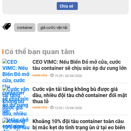
Chia sẻ
container
giá cước vận tải
Có thể bạn quan tâm
CEO VIMC: Nếu Biển Đỏ mở cửa, cước
tàu container sẽ chịu sức ép dư cung lớn
HÀNG HÓA
-
19:29 | 20/04/2026
Cước vận tải tăng không bù được giá
dầu, nhiều đội tàu chở container đối mặt
thua lỗ
HÀNG HÓA
-
13:55 | 15/04/2026
Khoảng 10% đội tàu container toàn cầu
bị mắc kẹt do tình trạng ùn ứ tại eo biển