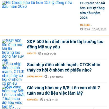
FE Credit báo lãi
hơn 152 tỷ đồng
nửa đầu năm
2026
TÀI CHÍNH
-
15:01 | 20/07/2026
S&P 500 lên đỉnh mới khi thị trường lao
động Mỹ suy yếu
QUỐC TẾ
-
1 phút trước
Sau nhịp điều chỉnh mạnh, CTCK nhìn
thấy cơ hội ở nhóm cổ phiếu nào?
CHỨNG KHOÁN
-
1 phút trước
Giá vàng hôm nay 8/8: Lên cao nhất 7
tuần sau dữ liệu việc làm Mỹ
HÀNG HÓA
-
1 phút trước