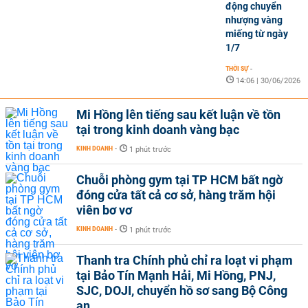
động chuyển
nhượng vàng
miếng từ ngày
1/7
THỜI SỰ
-
14:06 | 30/06/2026
Mi Hồng lên tiếng sau kết luận về tồn
tại trong kinh doanh vàng bạc
KINH DOANH
-
1 phút trước
Chuỗi phòng gym tại TP HCM bất ngờ
đóng cửa tất cả cơ sở, hàng trăm hội
viên bơ vơ
KINH DOANH
-
1 phút trước
Thanh tra Chính phủ chỉ ra loạt vi phạm
tại Bảo Tín Mạnh Hải, Mi Hồng, PNJ,
SJC, DOJI, chuyển hồ sơ sang Bộ Công
an