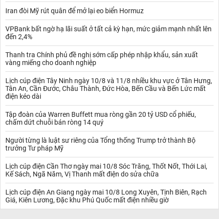
Iran đòi Mỹ rút quân để mở lại eo biển Hormuz
VPBank bất ngờ hạ lãi suất ở tất cả kỳ hạn, mức giảm mạnh nhất lên
đến 2,4%
Thanh tra Chính phủ đề nghị sớm cấp phép nhập khẩu, sản xuất
vàng miếng cho doanh nghiệp
Lịch cúp điện Tây Ninh ngày 10/8 và 11/8 nhiều khu vực ở Tân Hưng,
Tân An, Cần Đước, Châu Thành, Đức Hòa, Bến Cầu và Bến Lức mất
điện kéo dài
Tập đoàn của Warren Buffett mua ròng gần 20 tỷ USD cổ phiếu,
chấm dứt chuỗi bán ròng 14 quý
Người từng là luật sư riêng của Tổng thống Trump trở thành Bộ
trưởng Tư pháp Mỹ
Lịch cúp điện Cần Thơ ngày mai 10/8 Sóc Trăng, Thốt Nốt, Thới Lai,
Kế Sách, Ngã Năm, Vị Thanh mất điện do sửa chữa
Lịch cúp điện An Giang ngày mai 10/8 Long Xuyên, Tịnh Biên, Rạch
Giá, Kiên Lương, Đặc khu Phú Quốc mất điện nhiều giờ