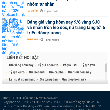
nhóm tư nhân
TÀI CHÍNH
-
13 giờ trước
Bảng giá vàng hôm nay 9/8 vàng SJC
và nhẫn tròn leo dốc, nữ trang tăng tới 6
triệu đồng/lượng
HÀNG HÓA
-
1 phút trước
LIÊN KẾT NỔI BẬT
Giá vàng hôm nay
Tỷ giá ngoại tệ
Tỷ giá usd
Tỷ giá yen
Tỷ giá euro
Giá heo hơi
Giá cà phê
Giá tiêu hôm nay
Lãi suất ngân hàng
Giá xăng dầu
Giá thép hôm nay
Giá sầu riêng
Giá thịt heo
Giá gạo
Giá cao su
Best Retail Brokers
Diễn đàn đầu tư Việt Nam 2026
Trang TTĐTTH của công ty VietNewsCorp
Giấy phép số 3323/GP-TTĐT do Sở VH&TT TP.HCM cấp ngày 20/3/2026
Lầu 5 - Compa Building - 293 Điện Biên Phủ - Phường Gia Định - TP.HCM