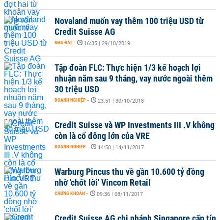
Novaland muốn vay thêm 100 triệu USD từ
Credit Suisse AG
NHÀ ĐẤT
-
16:35 | 29/10/2019
Tập đoàn FLC: Thực hiện 1/3 kế hoạch lợi
nhuận năm sau 9 tháng, vay nước ngoài thêm
30 triệu USD
DOANH NGHIỆP
-
23:51 | 30/10/2018
Credit Suisse và WP Investments III .V không
còn là cổ đông lớn của VRE
DOANH NGHIỆP
-
14:50 | 14/11/2017
Warburg Pincus thu về gần 10.600 tỷ đồng
nhờ 'chốt lời' Vincom Retail
CHỨNG KHOÁN
-
09:36 | 08/11/2017
Credit Suisse AG chi nhánh Singapore cấp tín