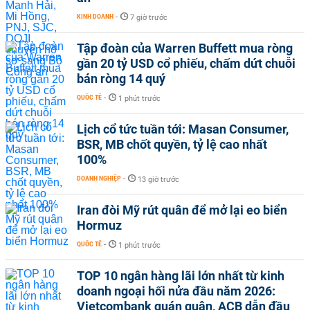
KINH DOANH
-
7 giờ trước
Tập đoàn của Warren Buffett mua ròng
gần 20 tỷ USD cổ phiếu, chấm dứt chuỗi
bán ròng 14 quý
QUỐC TẾ
-
1 phút trước
Lịch cổ tức tuần tới: Masan Consumer,
BSR, MB chốt quyền, tỷ lệ cao nhất
100%
DOANH NGHIỆP
-
13 giờ trước
Iran đòi Mỹ rút quân để mở lại eo biển
Hormuz
QUỐC TẾ
-
1 phút trước
TOP 10 ngân hàng lãi lớn nhất từ kinh
doanh ngoại hối nửa đầu năm 2026:
Vietcombank quán quân, ACB dẫn đầu