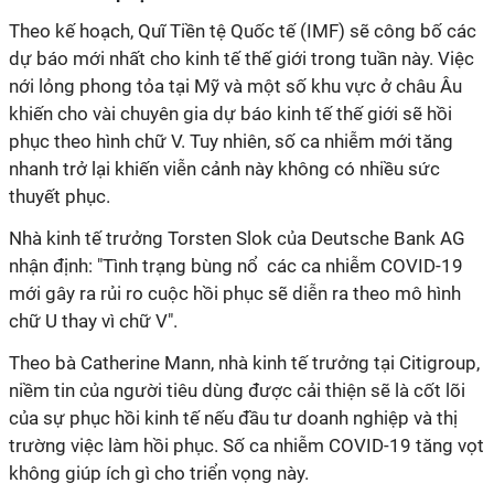
Theo kế hoạch, Quĩ Tiền tệ Quốc tế (IMF) sẽ công bố các
dự báo mới nhất cho kinh tế thế giới trong tuần này. Việc
nới lỏng phong tỏa tại Mỹ và một số khu vực ở châu Âu
khiến cho vài chuyên gia dự báo kinh tế thế giới sẽ hồi
phục theo hình chữ V. Tuy nhiên, số ca nhiễm mới tăng
nhanh trở lại khiến viễn cảnh này không có nhiều sức
thuyết phục.
Nhà kinh tế trưởng Torsten Slok của Deutsche Bank AG
nhận định: "Tình trạng bùng nổ các ca nhiễm COVID-19
mới gây ra rủi ro cuộc hồi phục sẽ diễn ra theo mô hình
chữ U thay vì chữ V".
Theo bà Catherine Mann, nhà kinh tế trưởng tại Citigroup,
niềm tin của người tiêu dùng được cải thiện sẽ là cốt lõi
của sự phục hồi kinh tế nếu đầu tư doanh nghiệp và thị
trường việc làm hồi phục. Số ca nhiễm COVID-19 tăng vọt
không giúp ích gì cho triển vọng này.