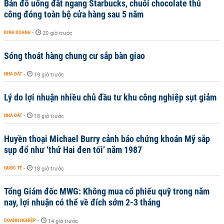
Bán đồ uống đắt ngang Starbucks, chuỗi chocolate thủ
công đóng toàn bộ cửa hàng sau 5 năm
KINH DOANH
-
20 giờ trước
Sóng thoát hàng chung cư sắp bàn giao
NHÀ ĐẤT
-
19 giờ trước
Lý do lợi nhuận nhiều chủ đầu tư khu công nghiệp sụt giảm
NHÀ ĐẤT
-
18 giờ trước
Huyền thoại Michael Burry cảnh báo chứng khoán Mỹ sắp
sụp đổ như ‘thứ Hai đen tối’ năm 1987
QUỐC TẾ
-
18 giờ trước
Tổng Giám đốc MWG: Không mua cổ phiếu quỹ trong năm
nay, lợi nhuận có thể về đích sớm 2-3 tháng
DOANH NGHIỆP
-
14 giờ trước