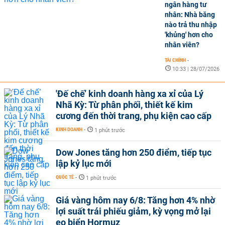
ngân hàng tư
nhân: Nhà băng
nào trả thu nhập
'khủng' hơn cho
nhân viên?
TÀI CHÍNH
-
10:33 | 28/07/2026
'Đế chế’ kinh doanh hàng xa xỉ của Lý
Nhã Kỳ: Từ phân phối, thiết kế kim
cương đến thời trang, phụ kiện cao cấp
KINH DOANH
-
1 phút trước
Dow Jones tăng hơn 250 điểm, tiếp tục
lập kỷ lục mới
QUỐC TẾ
-
1 phút trước
Giá vàng hôm nay 6/8: Tăng hơn 4% nhờ
lợi suất trái phiếu giảm, kỳ vọng mở lại
eo biển Hormuz