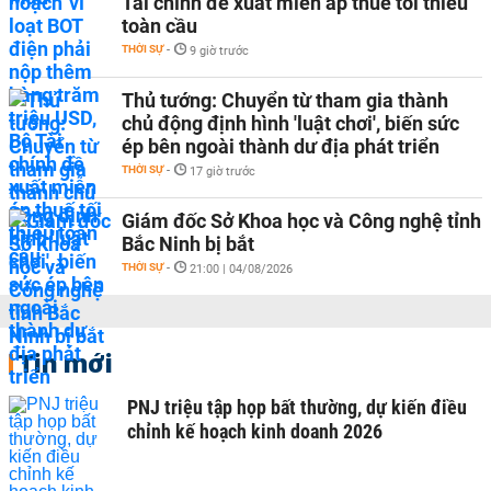
Tài chính đề xuất miễn áp thuế tối thiểu
toàn cầu
THỜI SỰ
-
9 giờ trước
Thủ tướng: Chuyển từ tham gia thành
chủ động định hình 'luật chơi', biến sức
ép bên ngoài thành dư địa phát triển
THỜI SỰ
-
17 giờ trước
Giám đốc Sở Khoa học và Công nghệ tỉnh
Bắc Ninh bị bắt
THỜI SỰ
-
21:00 | 04/08/2026
Tin mới
PNJ triệu tập họp bất thường, dự kiến điều
chỉnh kế hoạch kinh doanh 2026