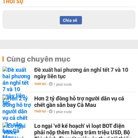
THỜI SỰ
Chia sẻ
Cùng chuyên mục
Đề xuất hai phương án nghỉ tết 7 và 10
ngày liên tục
THỜI SỰ
-
1 phút trước
Hơn 2 tỷ đồng hỗ trợ người dân vụ cá
chết gần sân bay Cà Mau
THỜI SỰ
-
1 phút trước
Lo ngại 'vỡ kế hoạch' vì loạt BOT điện
phải nộp thêm hàng trăm triệu USD, Bộ