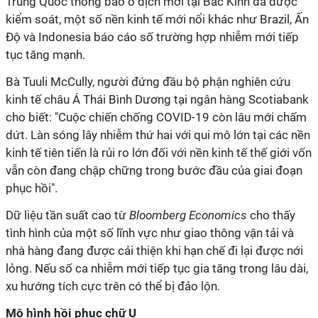
Trung Quốc thông báo ổ dịch mới tại Bắc Kinh đã được
kiểm soát, một số nền kinh tế mới nổi khác như Brazil, Ấn
Độ và Indonesia báo cáo số trường hợp nhiễm mới tiếp
tục tăng mạnh.
Bà Tuuli McCully, người đứng đầu bộ phận nghiên cứu
kinh tế châu Á Thái Bình Dương tại ngân hàng Scotiabank
cho biết: "Cuộc chiến chống COVID-19 còn lâu mới chấm
dứt. Làn sóng lây nhiễm thứ hai với qui mô lớn tại các nền
kinh tế tiên tiến là rủi ro lớn đối với nền kinh tế thế giới vốn
vẫn còn đang chập chững trong bước đầu của giai đoạn
phục hồi".
Dữ liệu tần suất cao từ
Bloomberg Economics
cho thấy
tình hình của một số lĩnh vực như giao thông vận tải và
nhà hàng đang được cải thiện khi hạn chế đi lại được nới
lỏng. Nếu số ca nhiễm mới tiếp tục gia tăng trong lâu dài,
xu hướng tích cực trên có thể bị đảo lộn.
Mô hình hồi phục chữ U