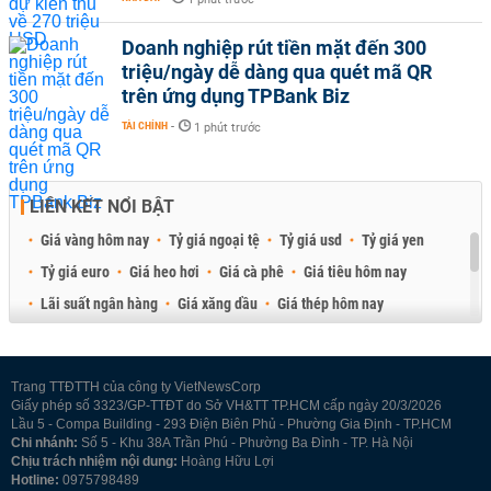
Doanh nghiệp rút tiền mặt đến 300
triệu/ngày dễ dàng qua quét mã QR
trên ứng dụng TPBank Biz
TÀI CHÍNH
-
1 phút trước
LIÊN KẾT NỔI BẬT
Giá vàng hôm nay
Tỷ giá ngoại tệ
Tỷ giá usd
Tỷ giá yen
Tỷ giá euro
Giá heo hơi
Giá cà phê
Giá tiêu hôm nay
Lãi suất ngân hàng
Giá xăng dầu
Giá thép hôm nay
Giá sầu riêng
Giá thịt heo
Giá gạo
Giá cao su
Best Retail Brokers
Diễn đàn đầu tư Việt Nam 2026
Trang TTĐTTH của công ty VietNewsCorp
Giấy phép số 3323/GP-TTĐT do Sở VH&TT TP.HCM cấp ngày 20/3/2026
Lầu 5 - Compa Building - 293 Điện Biên Phủ - Phường Gia Định - TP.HCM
Chi nhánh:
Số 5 - Khu 38A Trần Phú - Phường Ba Đình - TP. Hà Nội
Chịu trách nhiệm nội dung:
Hoàng Hữu Lợi
Hotline:
0975798489