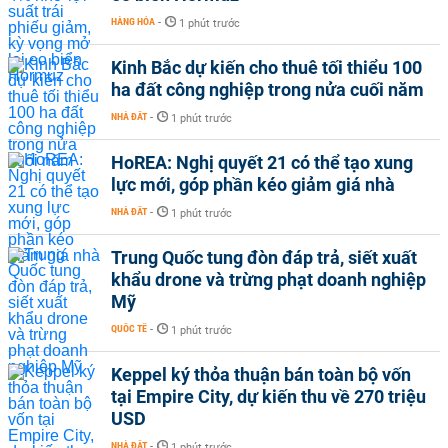
HÀNG HÓA
-
1 phút trước
Kinh Bắc dự kiến cho thuê tối thiểu 100
ha đất công nghiệp trong nửa cuối năm
NHÀ ĐẤT
-
1 phút trước
HoREA: Nghị quyết 21 có thể tạo xung
lực mới, góp phần kéo giảm giá nhà
NHÀ ĐẤT
-
1 phút trước
Trung Quốc tung đòn đáp trả, siết xuất
khẩu drone và trừng phạt doanh nghiệp
Mỹ
QUỐC TẾ
-
1 phút trước
Keppel ký thỏa thuận bán toàn bộ vốn
tại Empire City, dự kiến thu về 270 triệu
USD
NHÀ ĐẤT
-
1 phút trước