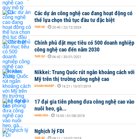
Các dự án công nghệ cao đang hoạt động có
thể lựa chọn thủ tục đầu tư đặc biệt
THỜI SỰ
-
20:40 | 22/12/2024
Chính phủ đặt mục tiêu có 500 doanh nghiệp
công nghệ cao đến năm 2030
THỜI SỰ
-
06:42 | 30/01/2021
Nikkei: Trung Quốc rút ngắn khoảng cách với
Mỹ trên thị trường công nghệ cao
DOANH NGHIỆP
-
16:21 | 10/07/2019
17 đại gia tiên phong đưa công nghệ cao vào
nuôi heo, gà...
HÀNG HÓA
-
15:05 | 01/08/2018
Nghịch lý FDI
THỜI SỰ
-
08:11 | 15/07/2018