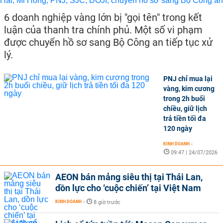
6 doanh nghiệp vàng lớn bị "gọi tên" trong kết
luận của thanh tra chính phủ. Một số vi phạm
được chuyển hồ sơ sang Bộ Công an tiếp tục xử
lý.
PNJ chỉ mua lại
vàng, kim cương
trong 2h buổi
chiều, giữ lịch
trả tiền tối đa
120 ngày
KINH DOANH
-
09:47 | 24/07/2026
AEON bán mảng siêu thị tại Thái Lan,
dồn lực cho ‘cuộc chiến’ tại Việt Nam
KINH DOANH
-
8 giờ trước