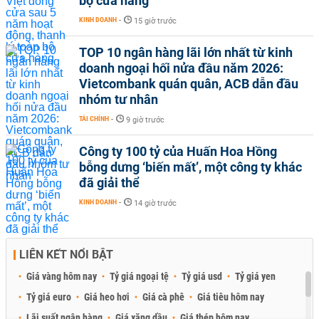
bộ cửa hàng
KINH DOANH
-
15 giờ trước
TOP 10 ngân hàng lãi lớn nhất từ kinh
doanh ngoại hối nửa đầu năm 2026:
Vietcombank quán quân, ACB dẫn đầu
nhóm tư nhân
TÀI CHÍNH
-
9 giờ trước
Công ty 100 tỷ của Huấn Hoa Hồng
bỗng dưng ‘biến mất’, một công ty khác
đã giải thể
KINH DOANH
-
14 giờ trước
LIÊN KẾT NỔI BẬT
Giá vàng hôm nay
Tỷ giá ngoại tệ
Tỷ giá usd
Tỷ giá yen
Tỷ giá euro
Giá heo hơi
Giá cà phê
Giá tiêu hôm nay
Lãi suất ngân hàng
Giá xăng dầu
Giá thép hôm nay