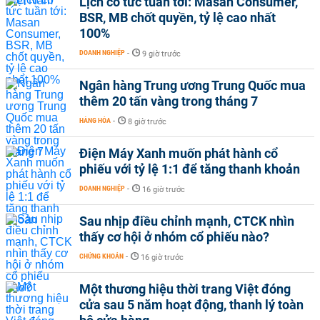
Lịch cổ tức tuần tới: Masan Consumer,
BSR, MB chốt quyền, tỷ lệ cao nhất
100%
DOANH NGHIỆP
-
9 giờ trước
Ngân hàng Trung ương Trung Quốc mua
thêm 20 tấn vàng trong tháng 7
HÀNG HÓA
-
8 giờ trước
Điện Máy Xanh muốn phát hành cổ
phiếu với tỷ lệ 1:1 để tăng thanh khoản
DOANH NGHIỆP
-
16 giờ trước
Sau nhịp điều chỉnh mạnh, CTCK nhìn
thấy cơ hội ở nhóm cổ phiếu nào?
CHỨNG KHOÁN
-
16 giờ trước
Một thương hiệu thời trang Việt đóng
cửa sau 5 năm hoạt động, thanh lý toàn