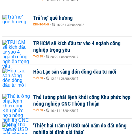
Trả 'nợ' quê hương
KINH DOANH
-
16:28 | 30/04/2018
TP.HCM sẽ kích đầu tư vào 4 ngành công
nghiệp trọng yếu
THỜI SỰ
-
20:22 | 08/09/2017
Hòa Lạc sẵn sàng đón dòng đầu tư mới
THỜI SỰ
-
12:14 | 26/06/2017
Thủ tướng phát lệnh khởi công Khu phức hợp
nông nghiệp CNC Thông Thuận
THỜI SỰ
-
16:41 | 18/04/2017
'Thiệt hại trăm tỷ USD mỗi năm do đất nông
nghiệp bị định giá thấp'