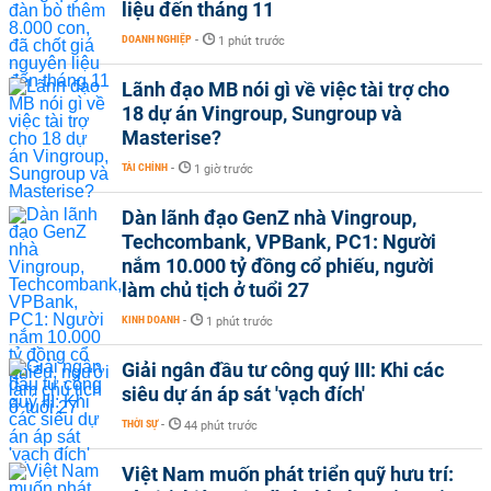
liệu đến tháng 11
DOANH NGHIỆP
-
1 phút trước
Lãnh đạo MB nói gì về việc tài trợ cho
18 dự án Vingroup, Sungroup và
Masterise?
TÀI CHÍNH
-
1 giờ trước
Dàn lãnh đạo GenZ nhà Vingroup,
Techcombank, VPBank, PC1: Người
nắm 10.000 tỷ đồng cổ phiếu, người
làm chủ tịch ở tuổi 27
KINH DOANH
-
1 phút trước
Giải ngân đầu tư công quý III: Khi các
siêu dự án áp sát 'vạch đích'
THỜI SỰ
-
44 phút trước
Việt Nam muốn phát triển quỹ hưu trí: