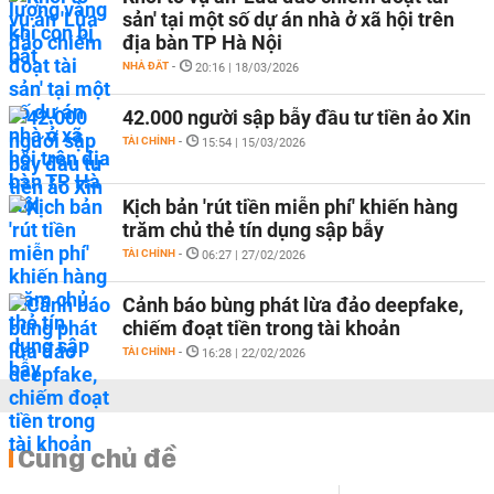
sản' tại một số dự án nhà ở xã hội trên
địa bàn TP Hà Nội
NHÀ ĐẤT
-
20:16 | 18/03/2026
42.000 người sập bẫy đầu tư tiền ảo Xin
TÀI CHÍNH
-
15:54 | 15/03/2026
Kịch bản 'rút tiền miễn phí' khiến hàng
trăm chủ thẻ tín dụng sập bẫy
TÀI CHÍNH
-
06:27 | 27/02/2026
Cảnh báo bùng phát lừa đảo deepfake,
chiếm đoạt tiền trong tài khoản
TÀI CHÍNH
-
16:28 | 22/02/2026
Cùng chủ đề