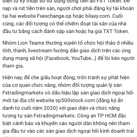
điện tử kỹ thuật số sử dụng đồng tiền ảo FXT Token. Để
nạp và rút tiền trên sàn, người chơi phải đăng ký tài khoản
tại hai website Fxexchange.op hoặc bilaxy.com. Cuối
cùng, các đối tượng có thể chiếm đoạt tài sản của nhà
đầu tư bằng cách đánh sập sàn hoặc hạ giá TXT Token.
Nhóm Lion Teams thường xuyên tổ chức hội thảo ở nhiều
tỉnh, thành, livestream hướng dẫn giao dịch trên các ứng
dụng mạng xã hội (Facebook, YouTube…) để lôi kéo người
tham gia.
Hiện nay, để che giấu hoạt động, trốn tránh sự phát hiện
của cơ quan chức năng, nhóm đối tượng quản lý sàn
Fxtradingmarkets có dấu hiệu lập sàn giao dịch ngoại hối
mới tại địa chỉ website sp500stock.com (đăng ký ẩn
danh từ cuối năm 2020) với giao diện và chức năng
tương tự sàn Fxtradingmarkets. Công an TP HCM đặc
biệt cảnh báo và khuyến cáo người dân không nên tham
gia đầu tư vào các sàn giao dịch ngoại hối kinh doanh trái