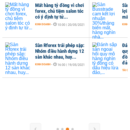
Mất hàng tỷ đồng vì chơi
Sàn
forex, chủ tiệm salon tóc
lợi
có ý định tự tử...
mất
KINH DOANH
-
KINH 
10:00 | 20/05/2021
Sàn Rforex trái phép sập:
Đán
Nhóm điều hành dựng 12
quy
sàn khác nhau, huy...
đồn
đảo,
KINH DOANH
-
16:00 | 19/05/2021
TÀI C