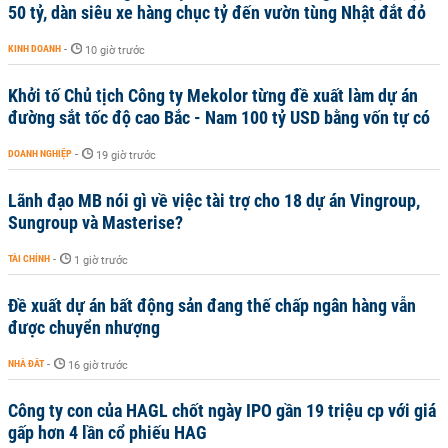
50 tỷ, dàn siêu xe hàng chục tỷ đến vườn tùng Nhật đắt đỏ
KINH DOANH
-
10 giờ trước
Khởi tố Chủ tịch Công ty Mekolor từng đề xuất làm dự án
đường sắt tốc độ cao Bắc - Nam 100 tỷ USD bằng vốn tự có
DOANH NGHIỆP
-
19 giờ trước
Lãnh đạo MB nói gì về việc tài trợ cho 18 dự án Vingroup,
Sungroup và Masterise?
TÀI CHÍNH
-
1 giờ trước
Đề xuất dự án bất động sản đang thế chấp ngân hàng vẫn
được chuyển nhượng
NHÀ ĐẤT
-
16 giờ trước
Công ty con của HAGL chốt ngày IPO gần 19 triệu cp với giá
gấp hơn 4 lần cổ phiếu HAG