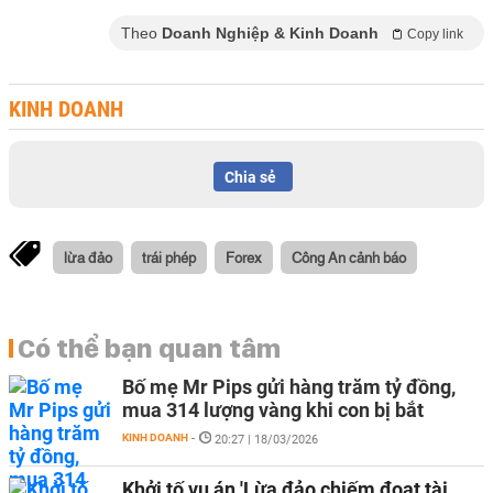
Theo
Doanh Nghiệp & Kinh Doanh
Copy link
KINH DOANH
Chia sẻ
lừa đảo
trái phép
Forex
Công An cảnh báo
Có thể bạn quan tâm
Bố mẹ Mr Pips gửi hàng trăm tỷ đồng,
mua 314 lượng vàng khi con bị bắt
KINH DOANH
-
20:27 | 18/03/2026
Khởi tố vụ án 'Lừa đảo chiếm đoạt tài