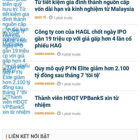
Từ tiết kiệm gia đình thành nguồn cấp
vốn dài hạn và kinh nghiệm từ Malaysia
QUỐC TẾ
-
1 phút trước
Công ty con của HAGL chốt ngày IPO
gần 19 triệu cp với giá gấp hơn 4 lần cổ
phiếu HAG
CHỨNG KHOÁN
-
4 phút trước
Quy mô quỹ PYN Elite giảm hơn 2.100
tỷ đồng sau tháng 7 ‘tồi tệ’
CHỨNG KHOÁN
-
1 phút trước
Thành viên HĐQT VPBankS xin từ
nhiệm
CHỨNG KHOÁN
-
1 phút trước
LIÊN KẾT NỔI BẬT