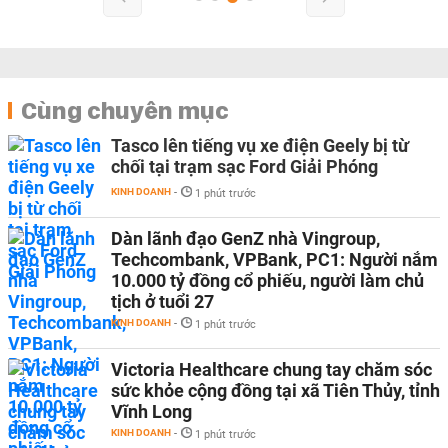
Cùng chuyên mục
Tasco lên tiếng vụ xe điện Geely bị từ
chối tại trạm sạc Ford Giải Phóng
KINH DOANH
-
1 phút trước
Dàn lãnh đạo GenZ nhà Vingroup,
Techcombank, VPBank, PC1: Người nắm
10.000 tỷ đồng cổ phiếu, người làm chủ
tịch ở tuổi 27
KINH DOANH
-
1 phút trước
Victoria Healthcare chung tay chăm sóc
sức khỏe cộng đồng tại xã Tiên Thủy, tỉnh
Vĩnh Long
KINH DOANH
-
1 phút trước