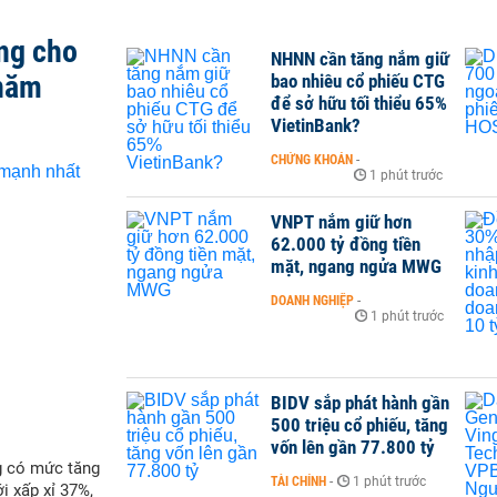
ng cho
NHNN cần tăng nắm giữ
 năm
bao nhiêu cổ phiếu CTG
để sở hữu tối thiểu 65%
VietinBank?
CHỨNG KHOÁN
-
1 phút trước
VNPT nắm giữ hơn
62.000 tỷ đồng tiền
mặt, ngang ngửa MWG
DOANH NGHIỆP
-
1 phút trước
BIDV sắp phát hành gần
500 triệu cổ phiếu, tăng
vốn lên gần 77.800 tỷ
g có mức tăng
TÀI CHÍNH
-
1 phút trước
i xấp xỉ 37%,