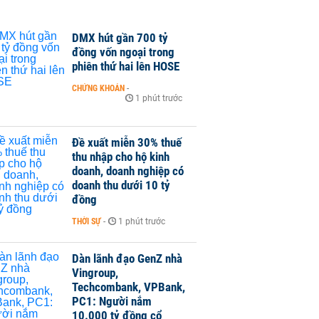
DMX hút gần 700 tỷ
đồng vốn ngoại trong
phiên thứ hai lên HOSE
CHỨNG KHOÁN
-
1 phút trước
Đề xuất miễn 30% thuế
thu nhập cho hộ kinh
doanh, doanh nghiệp có
doanh thu dưới 10 tỷ
đồng
THỜI SỰ
-
1 phút trước
Dàn lãnh đạo GenZ nhà
Vingroup,
Techcombank, VPBank,
PC1: Người nắm
10.000 tỷ đồng cổ