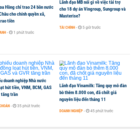
6 nguyên nhân khiến dòng vốn trong nền kinh tế
Lãnh đạo MB nói gì về việc tài trợ
oa Hồng chỉ trao 24 bồn nước
cho 18 dự án Vingroup, Sungroup và
 Châu cho chính quyền xã,
Masterise?
rao tiền
TÀI CHÍNH
-
5 giờ trước
OANH
-
1 phút trước
g tiền mặt, ngang ngửa MWG
ếu doanh nghiệp Nhà nước
Lãnh đạo Vinamilk: Tăng quy mô đàn
oạt hút tiền, VNM, BCM, GAS
bò thêm 8.000 con, đã chốt giá
 tăng trần
nguyên liệu đến tháng 11
KHOÁN
-
35 phút trước
DOANH NGHIỆP
-
45 phút trước