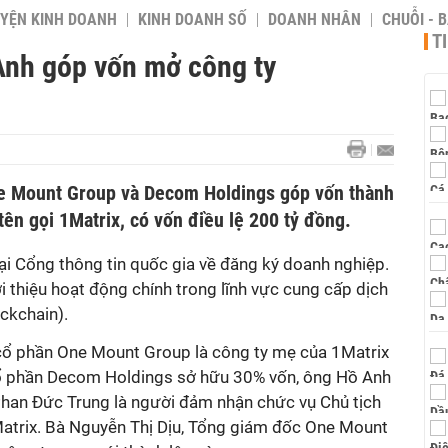
YỆN KINH DOANH
KINH DOANH SỐ
DOANH NHÂN
CHUỖI - 
T
Anh góp vốn mở công ty
 Mount Group và Decom Holdings góp vốn thành
tên gọi 1Matrix, có vốn điều lệ 200 tỷ đồng.
ại Cổng thông tin quốc gia về đăng ký doanh nghiệp.
ới thiệu hoạt động chính trong lĩnh vực cung cấp dịch
ockchain).
cổ phần One Mount Group là công ty mẹ của 1Matrix
ổ phần Decom Holdings sở hữu 30% vốn, ông Hồ Anh
han Đức Trung là người đảm nhận chức vụ Chủ tịch
atrix. Bà Nguyễn Thị Dịu, Tổng giám đốc One Mount