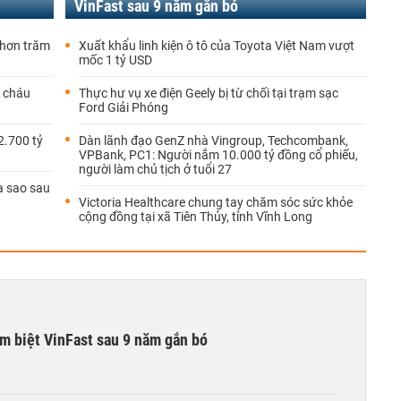
VinFast sau 9 năm gắn bó
 hơn trăm
Xuất khẩu linh kiện ô tô của Toyota Việt Nam vượt
mốc 1 tỷ USD
o cháu
Thực hư vụ xe điện Geely bị từ chối tại trạm sạc
Ford Giải Phóng
2.700 tỷ
Dàn lãnh đạo GenZ nhà Vingroup, Techcombank,
VPBank, PC1: Người nắm 10.000 tỷ đồng cổ phiếu,
người làm chủ tịch ở tuổi 27
ra sao sau
Victoria Healthcare chung tay chăm sóc sức khỏe
cộng đồng tại xã Tiên Thủy, tỉnh Vĩnh Long
ạm biệt VinFast sau 9 năm gắn bó