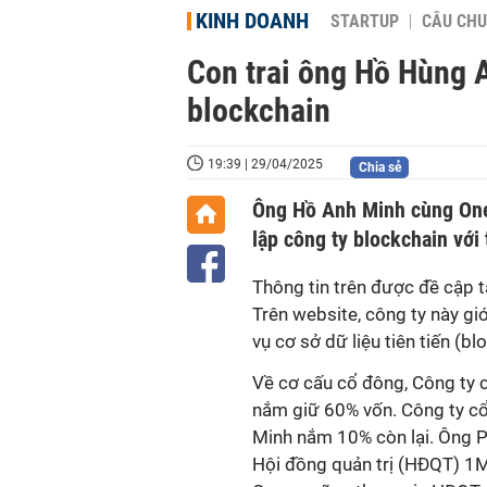
KINH DOANH
STARTUP
CÂU CHU
Con trai ông Hồ Hùng 
blockchain
19:39 | 29/04/2025
Chia sẻ
Ông Hồ Anh Minh cùng One
lập công ty blockchain với 
Thông tin trên được đề cập t
Trên website, công ty này gi
vụ cơ sở dữ liệu tiên tiến (bl
Về cơ cấu cổ đông, Công ty 
nắm giữ 60% vốn. Công ty c
Minh nắm 10% còn lại. Ông P
Hội đồng quản trị (HĐQT) 1M