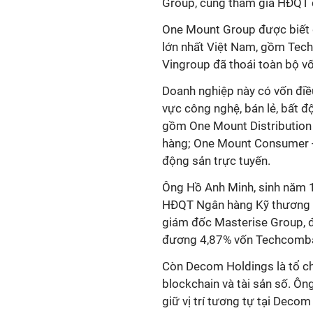
Group, cũng tham gia HĐQT c
One Mount Group được biết đ
lớn nhất Việt Nam, gồm Tec
Vingroup đã thoái toàn bộ vố
Doanh nghiệp này có vốn điều
vực công nghệ, bán lẻ, bất đ
gồm One Mount Distribution -
hàng; One Mount Consumer - 
động sản trực tuyến.
Ông Hồ Anh Minh, sinh năm 1
HĐQT Ngân hàng Kỹ thương 
giám đốc Masterise Group, đ
đương 4,87% vốn Techcomb
Còn Decom Holdings là tổ c
blockchain và tài sản số. Ôn
giữ vị trí tương tự tại Deco