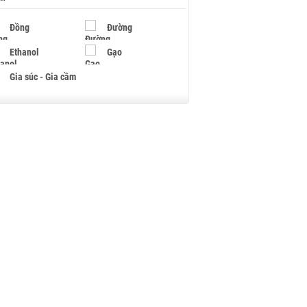
Đồng
Đường
Ethanol
Gạo
Gia súc - Gia cầm
Giấy
Gỗ
Hạt điều
Hồ tiêu - Hạt tiêu
Khí đốt
Kim loại khác
Mắc ca
Muối
Ngũ cốc
Nhựa - Hạt nhựa
Palladium
Phân bón