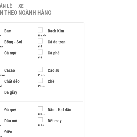
BÁN LẺ
XE
IN THEO NGÀNH HÀNG
Bạc
Bạch Kim
Bông - Sợi
Cá da trơn
Cá ngừ
Cà phê
Cacao
Cao su
Chất dẻo
Chè
Da giày
Đá quý
Dầu - Hạt dầu
Dầu mỏ
Dệt may
Điện