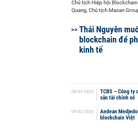
Chủ tịch Hiệp hội Blockchai
Quang, Chủ tịch Masan Gro
Thái Nguyên mu
blockchain để ph
kinh tế
TCBS – Công ty c
08-03-2025
sản tài chính số
Andean Medjedovi
05-02-2025
blockchain Việt