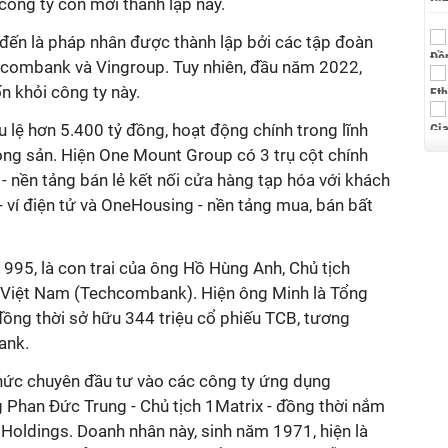
ông ty con mới thành lập này.
ến là pháp nhân được thành lập bởi các tập đoàn
hcombank và Vingroup. Tuy nhiên, đầu năm 2022,
n khỏi công ty này.
 lệ hơn 5.400 tỷ đồng, hoạt động chính trong lĩnh
ộng sản. Hiện One Mount Group có 3 trụ cột chính
 nền tảng bán lẻ kết nối cửa hàng tạp hóa với khách
ví điện tử và OneHousing - nền tảng mua, bán bất
995, là con trai của ông Hồ Hùng Anh, Chủ tịch
Việt Nam (Techcombank). Hiện ông Minh là Tổng
ồng thời sở hữu 344 triệu cổ phiếu TCB, tương
ank.
hức chuyên đầu tư vào các công ty ứng dụng
g Phan Đức Trung - Chủ tịch 1Matrix - đồng thời nắm
m Holdings. Doanh nhân này, sinh năm 1971, hiện là