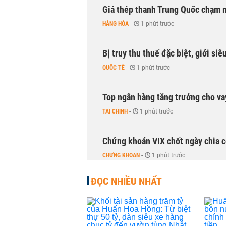
Giá thép thanh Trung Quốc chạm 
HÀNG HÓA
-
1 phút trước
Bị truy thu thuế đặc biệt, giới si
QUỐC TẾ
-
1 phút trước
Top ngân hàng tăng trưởng cho v
TÀI CHÍNH
-
1 phút trước
Chứng khoán VIX chốt ngày chia c
CHỨNG KHOÁN
-
1 phút trước
ĐỌC NHIỀU NHẤT
DMX hút gần 700 tỷ đồng vốn ngoạ
CHỨNG KHOÁN
-
1 phút trước