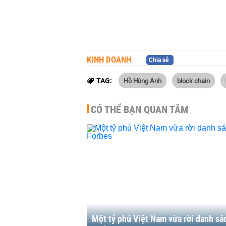
KINH DOANH
Chia sẻ
Hồ Hùng Anh
block chain
TAG:
CÓ THỂ BẠN QUAN TÂM
Một tỷ phú Việt Nam vừa rời danh sá