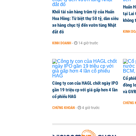
Chuyên gia Phạm Xuân Hoè chỉ ra 
Huấn H
còn 'tắc nghẽn'
Khối tài sản hàng trăm tỷ của Huấn
tại Lai
THỜI SỰ
-
1 phút trước
Hoa Hồng: Từ biệt thự 50 tỷ, dàn siêu
không t
xe hàng chục tỷ đến vườn tùng Nhật
đắt đỏ
KINH D
VNPT nắm giữ hơn 62.000 tỷ đồn
KINH DOANH
-
14 giờ trước
DOANH NGHIỆP
-
1 phút trước
Cổ phi
Công ty con của HAGL chốt ngày IPO
đồng l
gần 19 triệu cp với giá gấp hơn 4 lần
và GVR
cổ phiếu HAG
CHỨNG 
CHỨNG KHOÁN
-
4 giờ trước