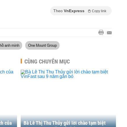
Theo
VnExpress
Copy link
hồ anh minh
One Mount Group
CÙNG CHUYÊN MỤC
ch của
Bà Lê Thị Thu Thủy gửi lời chào tạm biệt