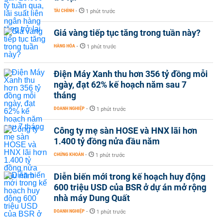
TÀI CHÍNH
-
1 phút trước
Giá vàng tiếp tục tăng trong tuần này?
HÀNG HÓA
-
1 phút trước
Điện Máy Xanh thu hơn 356 tỷ đồng mỗi
ngày, đạt 62% kế hoạch năm sau 7
tháng
DOANH NGHIỆP
-
1 phút trước
Công ty mẹ sàn HOSE và HNX lãi hơn
1.400 tỷ đồng nửa đầu năm
CHỨNG KHOÁN
-
1 phút trước
Diễn biến mới trong kế hoạch huy động
600 triệu USD của BSR ở dự án mở rộng
nhà máy Dung Quất
DOANH NGHIỆP
-
1 phút trước