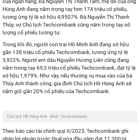
của ngân hàng, bà Nguyễn Thị Thanh Tâm, mẹ đẻ của ông
Hùng Anh đang nắm trong tay hơn 174 triệu cổ phiếu,
tương ứng tỷ lệ sở hữu 4,9507%. Bà Nguyễn Thị Thanh
Thủy, vợ Chủ tịch Techcombank cũng năm trong tay số
lượng cổ phiếu tương tự.
Trong khi đó, người con trai Hồ Minh Anh đang sở hữu
gần 138 triệu cổ phiếu Techcombank, tương ứng tỷ lệ
3,922%. Người em dâu Nguyễn Hương Liên cũng đang
nắm trong tay 69,3 triệu cổ phiếu Techcombank, đạt tỷ lệ
sở hữu 1,979%. Như vậy, nếu thương vụ mua vào của bà
Thủy Anh thành công, gia đình Chủ tịch Hồ Hùng Anh sẽ
nắm giữ gần 20% cổ phiếu của Techcombank.
Chủ tịch Hồ Hùng Anh. (Ảnh:
Techcombank
).
Theo báo cáo tài chính quý II/2023, Techcombank ghi
nhận lợi nhuận trước thuế nửa đầu năm đạt 11.300 tỷ