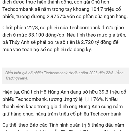
dịch được thực hiện thành công, con gái Chủ tịch
Techcombank sẽ nắm trong tay khoảng 104,7 triệu cổ
phiếu, tương đương 2,9757% vốn cổ phần của ngân hàng.
Chốt phiên 22/8, cổ phiếu của Techcombank được giao
dịch ở mức 33.100 đồng/cp. Nếu tính theo mức giá trên,
bà Thủy Anh sẽ phải bỏ ra số tiền là 2.720 tỷ đồng để
mua vào toàn bộ số cổ phiếu đã đăng ký.
Diễn biến giá cổ phiếu Techcombank từ đầu năm 2023 đến 22/8. (Ảnh:
TradingView
).
Hiện tại, Chủ tịch Hồ Hùng Anh đang sở hữu 39,3 triệu cổ
phiếu Techcombank, tương ứng tỷ lệ 1,1176%. Nhiều
thành viên khác trong gia đình ông Hùng Anh cũng nắm
giữ hàng chục, hàng trăm triệu cổ phiếu Techcombank.
Cụ thể, theo Báo cáo Tình hình quản trị 6 tháng đầu năm