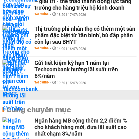
– giải trí - thể thao thành động lực tăng
trưởng cho hàng triệu hộ kinh doanh
TÀI CHÍNH
-
18:20 | 17/07/2026
Thị trường phi nhân thọ có thêm một sản
phẩm đặc biệt từ 'tân binh', bù đắp phần
còn lại sau BHYT
TÀI CHÍNH
-
14:00 | 16/07/2026
Gửi tiết kiệm kỳ hạn 1 năm tại
Techcombank hưởng lãi suất trên
6%/năm
TÀI CHÍNH
-
19:50 | 15/07/2026
Cùng chuyên mục
Ngân hàng MB cộng thêm 2,2 điểm %
cho khách hàng mới, đưa lãi suất cao
nhất chạm 8%/năm