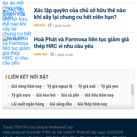
Xác lập quyền của chủ sở hữu thế nào
khi xây lại chung cư hết niên hạn?
NHÀ ĐẤT
-
1 phút trước
Hoà Phát và Formosa liên tục giảm giá
thép HRC vì nhu cầu yếu
HÀNG HÓA
-
1 phút trước
LIÊN KẾT NỔI BẬT
Giá vàng hôm nay
Tỷ giá ngoại tệ
Tỷ giá usd
Tỷ giá yen
Tỷ giá euro
Giá heo hơi
Giá cà phê
Giá tiêu hôm nay
Lãi suất ngân hàng
Giá xăng dầu
Giá thép hôm nay
Giá sầu riêng
Giá thịt heo
Giá gạo
Giá cao su
Best Retail Brokers
Diễn đàn đầu tư Việt Nam 2026
Trang TTĐTTH của công ty VietNewsCorp
Giấy phép số 3323/GP-TTĐT do Sở VH&TT TP.HCM cấp ngày 20/3/2026