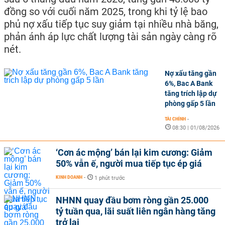
đồng so với cuối năm 2025, trong khi tỷ lệ bao
phủ nợ xấu tiếp tục suy giảm tại nhiều nhà băng,
phản ánh áp lực chất lượng tài sản ngày càng rõ
nét.
Nợ xấu tăng gần
6%, Bac A Bank
tăng trích lập dự
phòng gấp 5 lần
TÀI CHÍNH
-
08:30 | 01/08/2026
‘Cơn ác mộng’ bán lại kim cương: Giảm
50% vẫn ế, người mua tiếp tục ép giá
KINH DOANH
-
1 phút trước
NHNN quay đầu bơm ròng gần 25.000
tỷ tuần qua, lãi suất liên ngân hàng tăng
trở lại