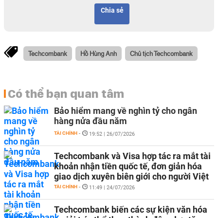
Chia sẻ
Techcombank
Hồ Hùng Anh
Chủ tịch Techcombank
Có thể bạn quan tâm
Bảo hiểm mang về nghìn tỷ cho ngân
hàng nửa đầu năm
TÀI CHÍNH
-
19:52 | 26/07/2026
Techcombank và Visa hợp tác ra mắt tài
khoản nhận tiền quốc tế, đơn giản hóa
giao dịch xuyên biên giới cho người Việt
TÀI CHÍNH
-
11:49 | 24/07/2026
Techcombank biến các sự kiện văn hóa