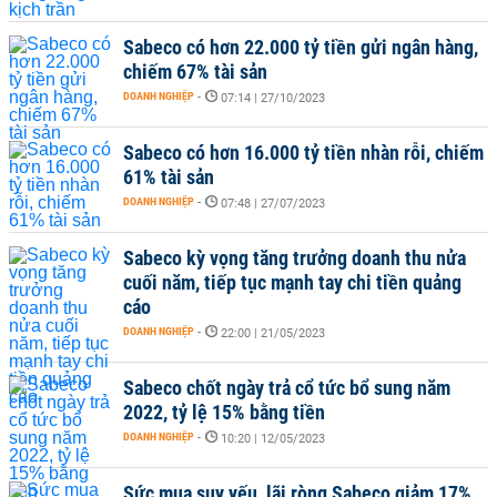
Sabeco có hơn 22.000 tỷ tiền gửi ngân hàng,
chiếm 67% tài sản
DOANH NGHIỆP
-
07:14 | 27/10/2023
Sabeco có hơn 16.000 tỷ tiền nhàn rỗi, chiếm
61% tài sản
DOANH NGHIỆP
-
07:48 | 27/07/2023
Sabeco kỳ vọng tăng trưởng doanh thu nửa
cuối năm, tiếp tục mạnh tay chi tiền quảng
cáo
DOANH NGHIỆP
-
22:00 | 21/05/2023
Sabeco chốt ngày trả cổ tức bổ sung năm
2022, tỷ lệ 15% bằng tiền
DOANH NGHIỆP
-
10:20 | 12/05/2023
Sức mua suy yếu, lãi ròng Sabeco giảm 17%