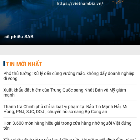
cổ phiếu SAB
TIN MỚI NHẤT
Phó thủ tướng: Xử lý đến cùng vướng mắc, không đẩy doanh nghiệp
đi vòng
Xuất khẩu đất hiếm của Trung Quốc sang Nhật Bản và Mỹ giảm
mạnh
Thanh tra Chính phủ chỉ ra loạt vi phạm tại Bảo Tín Mạnh Hải, Mi
Hồng, PNJ, SJC, DOJI, chuyển hồ sơ sang Bộ Công an
Hơn 3.600 món hàng hiệu giả trong cửa hàng nhờ người Việt đứng
tên
'Cần phân định rủi ro của hoạt động dầu khí với quyết định đầu tư sai'