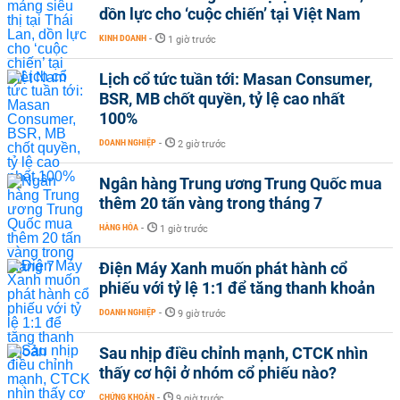
dồn lực cho ‘cuộc chiến’ tại Việt Nam
KINH DOANH
-
1 giờ trước
Lịch cổ tức tuần tới: Masan Consumer,
BSR, MB chốt quyền, tỷ lệ cao nhất
100%
DOANH NGHIỆP
-
2 giờ trước
Ngân hàng Trung ương Trung Quốc mua
thêm 20 tấn vàng trong tháng 7
HÀNG HÓA
-
1 giờ trước
Điện Máy Xanh muốn phát hành cổ
phiếu với tỷ lệ 1:1 để tăng thanh khoản
DOANH NGHIỆP
-
9 giờ trước
Sau nhịp điều chỉnh mạnh, CTCK nhìn
thấy cơ hội ở nhóm cổ phiếu nào?
CHỨNG KHOÁN
-
9 giờ trước