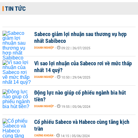
TIN TỨC
Sabeco giảm lợi nhuận sau thương vụ hợp
nhất Sabibeco
DOANH NGHIỆP
-
09:22 | 26/07/2025
Vì sao lợi nhuận của Sabeco rơi về mức thấp
nhất 14 quý?
DOANH NGHIỆP
-
10:50 | 29/04/2025
Động lực nào giúp cổ phiếu ngành bia hút
tiền?
DOANH NGHIỆP
-
19:55 | 05/06/2024
Cổ phiếu Sabeco và Habeco cùng tăng kịch
trần
CHỨNG KHOÁN
-
14:15 | 05/06/2024