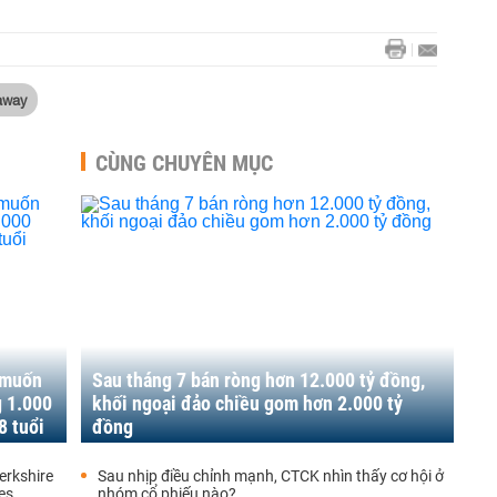
away
CÙNG CHUYÊN MỤC
 muốn
Sau tháng 7 bán ròng hơn 12.000 tỷ đồng,
g 1.000
khối ngoại đảo chiều gom hơn 2.000 tỷ
8 tuổi
đồng
erkshire
Sau nhịp điều chỉnh mạnh, CTCK nhìn thấy cơ hội ở
tes
nhóm cổ phiếu nào?