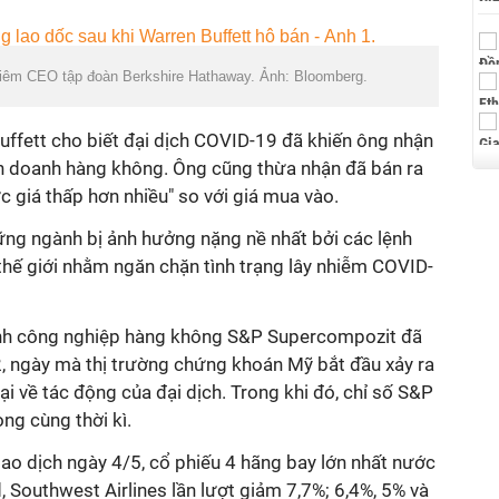
 kiêm CEO tập đoàn Berkshire Hathaway. Ảnh: Bloomberg.
Buffett cho biết đại dịch COVID-19 đã khiến ông nhận
inh doanh hàng không. Ông cũng thừa nhận đã bán ra
 giá thấp hơn nhiều" so với giá mua vào.
ng ngành bị ảnh hưởng nặng nề nhất bởi các lệnh
thế giới nhằm ngăn chặn tình trạng lây nhiễm COVID-
ành công nghiệp hàng không S&P Supercompozit đã
 ngày mà thị trường chứng khoán Mỹ bắt đầu xảy ra
ại về tác động của đại dịch. Trong khi đó, chỉ số S&P
ng cùng thời kì.
giao dịch ngày 4/5, cổ phiếu 4 hãng bay lớn nhất nước
, Southwest Airlines lần lượt giảm 7,7%; 6,4%, 5% và