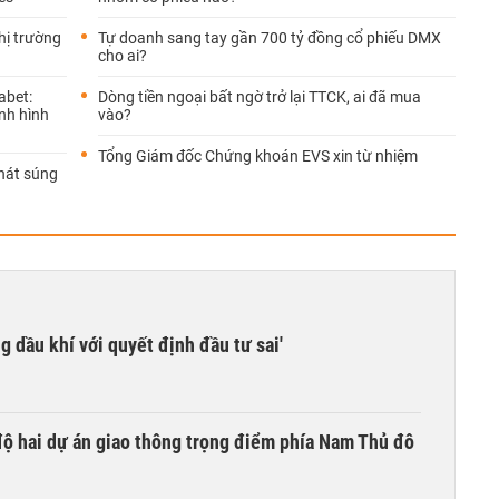
thị trường
Tự doanh sang tay gần 700 tỷ đồng cổ phiếu DMX
cho ai?
abet:
Dòng tiền ngoại bất ngờ trở lại TTCK, ai đã mua
nh hình
vào?
Tổng Giám đốc Chứng khoán EVS xin từ nhiệm
phát súng
g dầu khí với quyết định đầu tư sai'
 độ hai dự án giao thông trọng điểm phía Nam Thủ đô