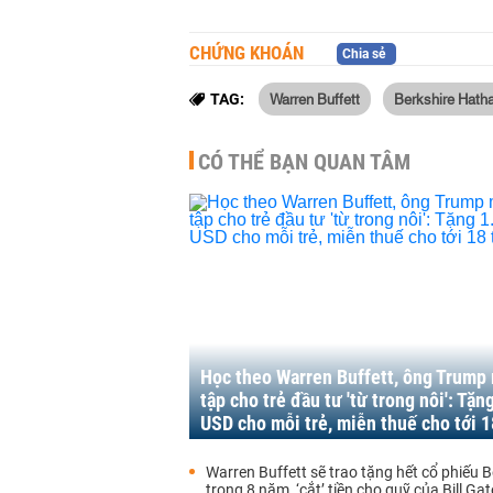
CHỨNG KHOÁN
Chia sẻ
Warren Buffett
Berkshire Hath
TAG:
CÓ THỂ BẠN QUAN TÂM
Học theo Warren Buffett, ông Trump
tập cho trẻ đầu tư 'từ trong nôi': Tặn
USD cho mỗi trẻ, miễn thuế cho tới 1
Warren Buffett sẽ trao tặng hết cổ phiếu B
trong 8 năm, ‘cắt’ tiền cho quỹ của Bill Ga