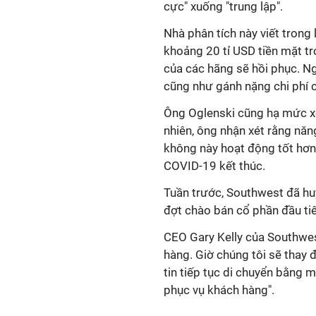
cực" xuống "trung lập".
Nhà phân tích này viết trong
khoảng 20 tỉ USD tiền mặt tr
của các hãng sẽ hồi phục. Ng
cũng như gánh nặng chi phí c
Ông Oglenski cũng hạ mức xế
nhiên, ông nhận xét rằng năn
không này hoạt động tốt hơn 
COVID-19 kết thúc.
Tuần trước, Southwest đã huy
đợt chào bán cổ phần đầu tiê
CEO Gary Kelly của Southwest
hàng. Giờ chúng tôi sẽ thay 
tin tiếp tục di chuyển bằng 
phục vụ khách hàng".