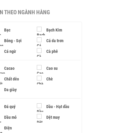
IN THEO NGÀNH HÀNG
Bạc
Bạch Kim
Bông - Sợi
Cá da trơn
Cá ngừ
Cà phê
Cacao
Cao su
Chất dẻo
Chè
Da giày
Đá quý
Dầu - Hạt dầu
Dầu mỏ
Dệt may
Điện