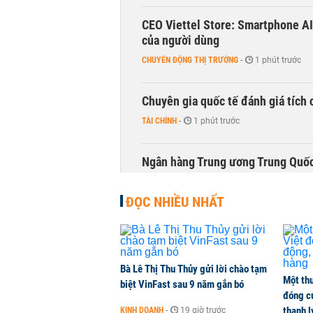
CEO Viettel Store: Smartphone AI
của người dùng
CHUYỂN ĐỘNG THỊ TRƯỜNG
-
1 phút trước
Chuyên gia quốc tế đánh giá tích 
TÀI CHÍNH
-
1 phút trước
Ngân hàng Trung ương Trung Quốc
HÀNG HÓA
-
1 phút trước
ĐỌC NHIỀU NHẤT
Bà Lê Thị Thu Thủy gửi lời chào tạm
Một thư
biệt VinFast sau 9 năm gắn bó
đóng c
thanh l
KINH DOANH
-
19 giờ trước