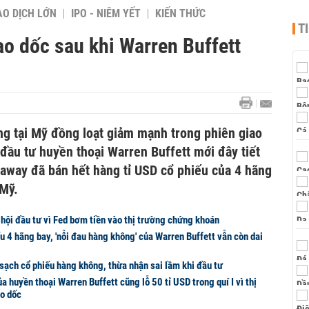
AO DỊCH LỚN
IPO - NIÊM YẾT
KIẾN THỨC
T
o dốc sau khi Warren Buffett
ng tại Mỹ đồng loạt giảm mạnh trong phiên giao
 đầu tư huyền thoại Warren Buffett mới đây tiết
haway đã bán hết hàng tỉ USD cổ phiếu của 4 hãng
 Mỹ.
hội đầu tư vì Fed bơm tiền vào thị trường chứng khoán
u 4 hãng bay, 'nỗi đau hàng không' của Warren Buffett vẫn còn dai
sạch cổ phiếu hàng không, thừa nhận sai lầm khi đầu tư
 huyền thoại Warren Buffett cũng lỗ 50 tỉ USD trong quí I vì thị
o dốc