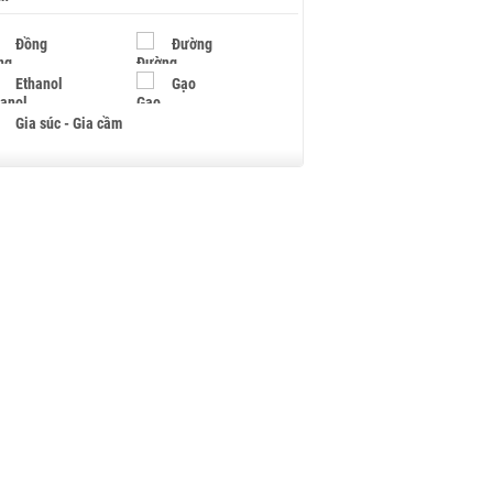
Đồng
Đường
Ethanol
Gạo
Gia súc - Gia cầm
Giấy
Gỗ
Hạt điều
Hồ tiêu - Hạt tiêu
Khí đốt
Kim loại khác
Mắc ca
Muối
Ngũ cốc
Nhựa - Hạt nhựa
Palladium
Phân bón