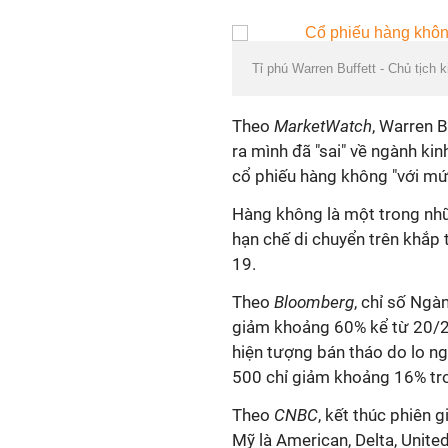
Tỉ phú Warren Buffett - Chủ tịch
Theo
MarketWatch
, Warren 
ra mình đã "sai" về ngành k
cổ phiếu hàng không "với mức
Hàng không là một trong nhữ
hạn chế di chuyển trên khắp 
19.
Theo
Bloomberg
, chỉ số Ng
giảm khoảng 60% kể từ 20/2,
hiện tượng bán tháo do lo ng
500 chỉ giảm khoảng 16% tro
Theo
CNBC
, kết thúc phiên 
Mỹ là American, Delta, United