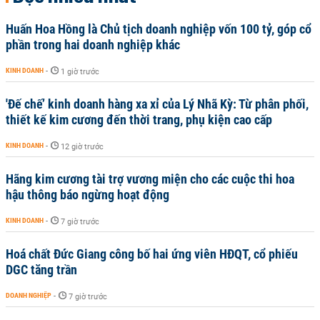
Huấn Hoa Hồng là Chủ tịch doanh nghiệp vốn 100 tỷ, góp cổ
phần trong hai doanh nghiệp khác
KINH DOANH
-
1 giờ trước
'Đế chế’ kinh doanh hàng xa xỉ của Lý Nhã Kỳ: Từ phân phối,
thiết kế kim cương đến thời trang, phụ kiện cao cấp
KINH DOANH
-
12 giờ trước
Hãng kim cương tài trợ vương miện cho các cuộc thi hoa
hậu thông báo ngừng hoạt động
KINH DOANH
-
7 giờ trước
Hoá chất Đức Giang công bố hai ứng viên HĐQT, cổ phiếu
DGC tăng trần
DOANH NGHIỆP
-
7 giờ trước