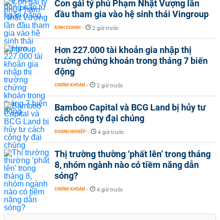
Con gái tỷ phú Phạm Nhật Vượng lần
đầu tham gia vào hệ sinh thái Vingroup
KINH DOANH
-
2 giờ trước
Hơn 227.000 tài khoản gia nhập thị
trường chứng khoán trong tháng 7 biến
động
CHỨNG KHOÁN
-
2 giờ trước
Bamboo Capital và BCG Land bị hủy tư
cách công ty đại chúng
DOANH NGHIỆP
-
4 giờ trước
Thị trường thường ‘phất lên’ trong tháng
8, nhóm ngành nào có tiềm năng dẫn
sóng?
CHỨNG KHOÁN
-
4 giờ trước