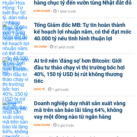
hàng chục tỷ đến vườn tùng Nhật đắt đỏ
KINH DOANH
-
1 phút trước
Tổng Giám đốc MB: Tự tin hoàn thành
kế hoạch lợi nhuận năm, có thể đạt mốc
40.000 tỷ nếu tình hình thuận lợi
TÀI CHÍNH
-
37 phút trước
AI trở nên 'đáng sợ' hơn Bitcoin: Giới
đầu tư tháo chạy vì thị trường bốc hơi
40%, 150 tỷ USD bị rút không thương
tiếc
QUỐC TẾ
-
1 giờ trước
Doanh nghiệp duy nhất sản xuất vàng
mã trên sàn báo lãi tăng 64%, không
vay một đồng nào từ ngân hàng
KINH DOANH
-
2 giờ trước