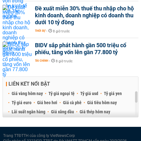
Đề xuất miễn 30% thuế thu nhập cho hộ
kinh doanh, doanh nghiệp có doanh thu
dưới 10 tỷ đồng
THỜI SỰ
-
8 giờ trước
BIDV sắp phát hành gần 500 triệu cổ
phiếu, tăng vốn lên gần 77.800 tỷ
TÀI CHÍNH
-
8 giờ trước
LIÊN KẾT NỔI BẬT
Giá vàng hôm nay
Tỷ giá ngoại tệ
Tỷ giá usd
Tỷ giá yen
Tỷ giá euro
Giá heo hơi
Giá cà phê
Giá tiêu hôm nay
Lãi suất ngân hàng
Giá xăng dầu
Giá thép hôm nay
Giá sầu riêng
Giá thịt heo
Giá gạo
Giá cao su
Best Retail Brokers
Diễn đàn đầu tư Việt Nam 2026
Trang TTĐTTH của công ty VietNewsCorp
Giấy phép số 3323/GP-TTĐT do Sở VH&TT TP.HCM cấp ngày 20/3/2026