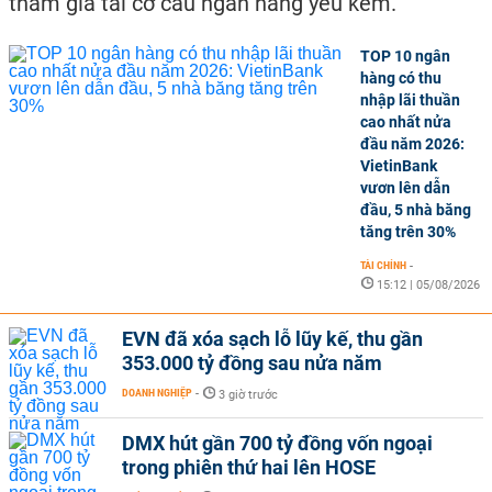
tham gia tái cơ cấu ngân hàng yếu kém.
TOP 10 ngân
hàng có thu
nhập lãi thuần
cao nhất nửa
đầu năm 2026:
VietinBank
vươn lên dẫn
đầu, 5 nhà băng
tăng trên 30%
TÀI CHÍNH
-
15:12 | 05/08/2026
EVN đã xóa sạch lỗ lũy kế, thu gần
353.000 tỷ đồng sau nửa năm
DOANH NGHIỆP
-
3 giờ trước
DMX hút gần 700 tỷ đồng vốn ngoại
trong phiên thứ hai lên HOSE