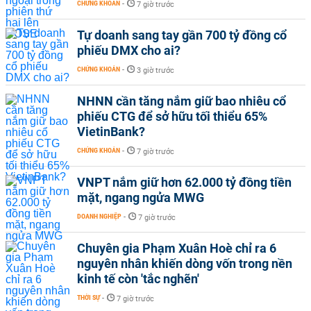
CHỨNG KHOÁN
-
7 giờ trước
Tự doanh sang tay gần 700 tỷ đồng cổ
phiếu DMX cho ai?
CHỨNG KHOÁN
-
3 giờ trước
NHNN cần tăng nắm giữ bao nhiêu cổ
phiếu CTG để sở hữu tối thiểu 65%
VietinBank?
CHỨNG KHOÁN
-
7 giờ trước
VNPT nắm giữ hơn 62.000 tỷ đồng tiền
mặt, ngang ngửa MWG
DOANH NGHIỆP
-
7 giờ trước
Chuyên gia Phạm Xuân Hoè chỉ ra 6
nguyên nhân khiến dòng vốn trong nền
kinh tế còn 'tắc nghẽn'
THỜI SỰ
-
7 giờ trước