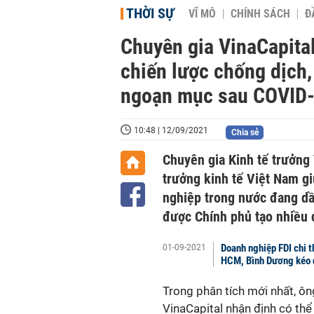
THỜI SỰ
VĨ MÔ
CHÍNH SÁCH
Đ
Chuyên gia VinaCapital
chiến lược chống dịch,
ngoạn mục sau COVID
10:48 | 12/09/2021
Chia sẻ
Chuyên gia Kinh tế trưởng 
trưởng kinh tế Việt Nam g
nghiệp trong nước đang dần 
được Chính phủ tạo nhiều đ
Doanh nghiệp FDI chi t
01-09-2021
HCM, Bình Dương kéo d
Trong phân tích mới nhất, ôn
VinaCapital nhận định có th