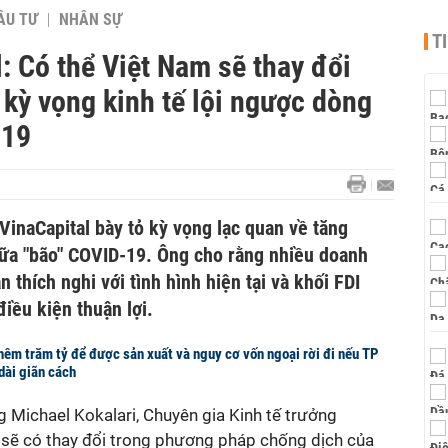
ẦU TƯ
NHÂN SỰ
T
: Có thể Việt Nam sẽ thay đổi
 kỳ vọng kinh tế lội ngược dòng
-19
VinaCapital bày tỏ kỳ vọng lạc quan về tăng
iữa "bão" COVID-19. Ông cho rằng nhiều doanh
thích nghi với tình hình hiện tại và khối FDI
iều kiện thuận lợi.
hêm trăm tỷ để được sản xuất và nguy cơ vốn ngoại rời đi nếu TP
ài giãn cách
g Michael Kokalari, Chuyên gia Kinh tế trưởng
ể sẽ có thay đổi trong phương pháp chống dịch của