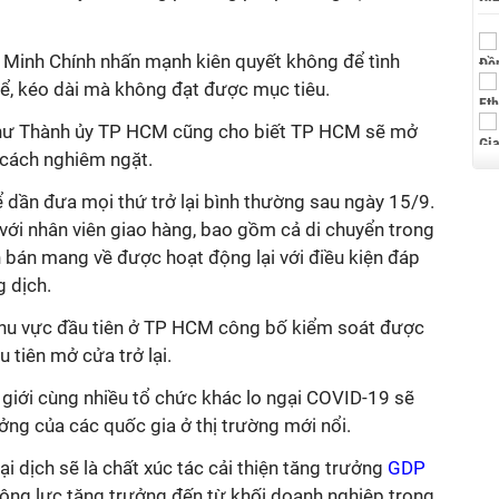
Minh Chính nhấn mạnh kiên quyết không để tình
để, kéo dài mà không đạt được mục tiêu.
í thư Thành ủy TP HCM cũng cho biết TP HCM sẽ mở
 cách nghiêm ngặt.
 dần đưa mọi thứ trở lại bình thường sau ngày 15/9.
với nhân viên giao hàng, bao gồm cả di chuyển trong
 bán mang về được hoạt động lại với điều kiện đáp
 dịch.
khu vực đầu tiên ở TP HCM công bố kiểm soát được
u tiên mở cửa trở lại.
 giới cùng nhiều tổ chức khác lo ngại COVID-19 sẽ
ởng của các quốc gia ở thị trường mới nổi.
ại dịch sẽ là chất xúc tác cải thiện tăng trưởng
GDP
ộng lực tăng trưởng đến từ khối doanh nghiệp trong