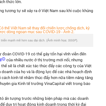
ách thức lớn.
ợng tương tự sẽ xảy ra ở Việt Nam sau khi cuộc khủng
t triển mạnh mẽ hơn sau đại dịch. (Ảnh minh họa:
SGGP
).
ự đoán COVID-19 có thể gây tổn hại vĩnh viễn đến
tế
của nhiều nước ở thị trường mới nổi, nhưng
ó thể sẽ là chất xúc tác thúc đẩy các công ty của Việt
h doanh của họ và là động lực để các nhà hoạch định
i cách kinh tế nhằm thúc đẩy hơn nữa tiềm năng tăng
uyên gia Kinh tế trưởng VinaCapital viết trong báo
y tỏ ấn tượng trước những biện pháp mà các doanh
để duy trì hoạt động kinh doanh trong thời kỳ đại