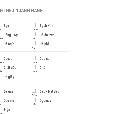
IN THEO NGÀNH HÀNG
Bạc
Bạch Kim
Bông - Sợi
Cá da trơn
Cá ngừ
Cà phê
Cacao
Cao su
Chất dẻo
Chè
Da giày
Đá quý
Dầu - Hạt dầu
Dầu mỏ
Dệt may
Điện