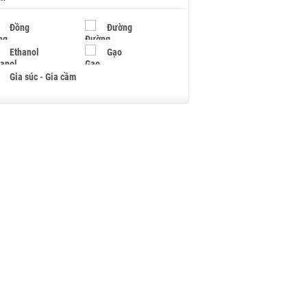
Đồng
Đường
Ethanol
Gạo
Gia súc - Gia cầm
Giấy
Gỗ
Hạt điều
Hồ tiêu - Hạt tiêu
Khí đốt
Kim loại khác
Mắc ca
Muối
Ngũ cốc
Nhựa - Hạt nhựa
Palladium
Phân bón