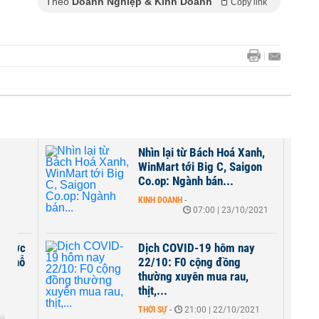
Theo
Doanh Nghiệp & Kinh Doanh
Copy link
ay
Nhìn lại từ Bách Hoá Xanh,
cầu
WinMart tới Big C, Saigon
Co.op: Ngành bán...
2021
KINH DOANH
-
07:00 | 23/10/2021
y dược
Dịch COVID-19 hôm nay
ốc hỗ
22/10: F0 cộng đồng
thường xuyên mua rau,
thịt,...
THỜI SỰ
-
21:00 | 22/10/2021