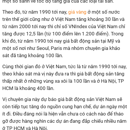
một so sánh về tốc độ tăng giá của các loại tài sản.
Theo đó, t
ừ năm 1990 tới nay,
giá vàng
ở một số nước
trên thế giới cũng như ở Việt Nam tăng khoảng 30 lần và
từ năm 2000 tới nay thì chỉ số VNIndex của Việt Nam chỉ
tăng được 12,5 lần (từ 100 điểm lên 1.200 điểm). Trong
khi đó, từ năm 1990 tới nay giá bất động sản tại Mỹ và
một số nơi như Seoul, Paris mà nhóm chuyên gia khảo
sát đã tăng khoảng 100 lần.
Cùng thời gian đó ở Việt Nam, tức là từ năm 1990 tới nay,
theo khảo sát mà vị này đưa ra thì giá bất động sản tăng
thấp nhất ở những vùng xa xôi là 100 lần và ở Hà Nội, TP
HCM là khoảng 400 lần.
Vị chuyên gia này dự báo giá bất động sản Việt Nam sẽ
còn tiếp tục tăng do nguồn cung hạn chế, dự án ngày một
ít đi. Điều đáng nói là hiện vẫn chưa có cách nào để tháo
gỡ được hàng nghìn các dự án đang đắp chiếu nhiều năm
ở TP HCM và Hà Nội.