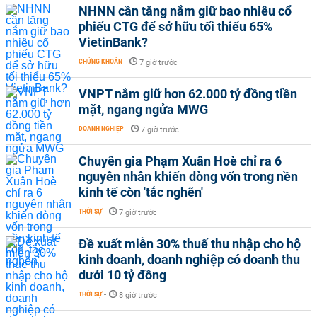
NHNN cần tăng nắm giữ bao nhiêu cổ
phiếu CTG để sở hữu tối thiểu 65%
VietinBank?
CHỨNG KHOÁN
-
7 giờ trước
VNPT nắm giữ hơn 62.000 tỷ đồng tiền
mặt, ngang ngửa MWG
DOANH NGHIỆP
-
7 giờ trước
Chuyên gia Phạm Xuân Hoè chỉ ra 6
nguyên nhân khiến dòng vốn trong nền
kinh tế còn 'tắc nghẽn'
THỜI SỰ
-
7 giờ trước
Đề xuất miễn 30% thuế thu nhập cho hộ
kinh doanh, doanh nghiệp có doanh thu
dưới 10 tỷ đồng
THỜI SỰ
-
8 giờ trước