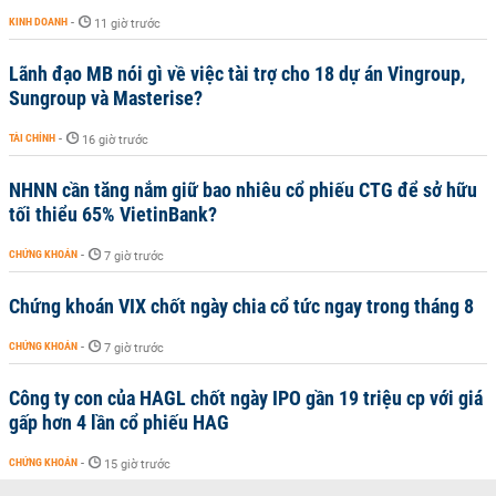
KINH DOANH
-
11 giờ trước
Lãnh đạo MB nói gì về việc tài trợ cho 18 dự án Vingroup,
Sungroup và Masterise?
TÀI CHÍNH
-
16 giờ trước
NHNN cần tăng nắm giữ bao nhiêu cổ phiếu CTG để sở hữu
tối thiểu 65% VietinBank?
CHỨNG KHOÁN
-
7 giờ trước
Chứng khoán VIX chốt ngày chia cổ tức ngay trong tháng 8
CHỨNG KHOÁN
-
7 giờ trước
Công ty con của HAGL chốt ngày IPO gần 19 triệu cp với giá
gấp hơn 4 lần cổ phiếu HAG
CHỨNG KHOÁN
-
15 giờ trước