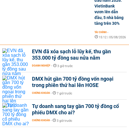
đầu năm 2026:
VietinBank
vươn lên dẫn
đầu, 5 nhà băng
tăng trên 30%
TÀI CHÍNH
-
15:12 | 05/08/2026
EVN đã xóa sạch lỗ lũy kế, thu gần
353.000 tỷ đồng sau nửa năm
DOANH NGHIỆP
-
3 giờ trước
DMX hút gần 700 tỷ đồng vốn ngoại
trong phiên thứ hai lên HOSE
CHỨNG KHOÁN
-
7 giờ trước
Tự doanh sang tay gần 700 tỷ đồng cổ
phiếu DMX cho ai?
CHỨNG KHOÁN
-
3 giờ trước