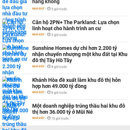
hàng không
NHÀ ĐẤT
-
3 giờ trước
Căn hộ 2PN+ The Parkland: Lựa chọn
linh hoạt cho hành trình an cư
NHÀ ĐẤT
-
3 giờ trước
Sunshine Homes dự chi hơn 2.200 tỷ
nhận chuyển nhượng một khu đất tại Khu
đô thị Tây Hồ Tây
NHÀ ĐẤT
-
8 giờ trước
Khánh Hòa đề xuất làm khu đô thị hỗn
hợp hơn 49.000 tỷ đồng
NHÀ ĐẤT
-
8 giờ trước
Một doanh nghiệp trúng thầu hai khu đô
thị hơn 36.000 tỷ ở Mũi Né
NHÀ ĐẤT
-
15 giờ trước