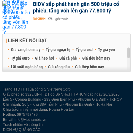
BIDV sắp phát hành gần 500 triệu cổ
phiếu, tăng vốn lên gần 77.800 tỷ
TÀI CHÍNH
-
8 giờ trước
LIÊN KẾT NỔI BẬT
Giá vàng hôm nay
Tỷ giá ngoại tệ
Tỷ giá usd
Tỷ giá yen
Tỷ giá euro
Giá heo hơi
Giá cà phê
Giá tiêu hôm nay
Lãi suất ngân hàng
Giá xăng dầu
Giá thép hôm nay
Giá sầu riêng
Giá thịt heo
Giá gạo
Giá cao su
Best Retail Brokers
Diễn đàn đầu tư Việt Nam 2026
Trang TTĐTTH của công ty VietNewsCorp
Giấy phép số 3323/GP-TTĐT do Sở VH&TT TP.HCM cấp ngày 20/3/2026
Lầu 5 - Compa Building - 293 Điện Biên Phủ - Phường Gia Định - TP.HCM
Chi nhánh:
Số 5 - Khu 38A Trần Phú - Phường Ba Đình - TP. Hà Nội
Chịu trách nhiệm nội dung:
Hoàng Hữu Lợi
Hotline:
0975798489
Email:
info@vietnambiz.vn
Trách nhiệm về thông tin
DỊCH VỤ QUẢNG CÁO